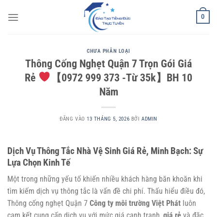
Bỏ
0
qua
nội
dung
CHƯA PHÂN LOẠI
Thông Cống Nghẹt Quận 7 Trọn Gói Giá
Rẻ
【0972 999 373 -Từ 35k】BH 10
Năm
ĐĂNG VÀO
13 THÁNG 5, 2026
BỞI
ADMIN
Dịch Vụ Thông Tắc Nhà Vệ Sinh Giá Rẻ, Minh Bạch: Sự
Lựa Chọn Kinh Tế
Một trong những yếu tố khiến nhiều khách hàng băn khoăn khi
tìm kiếm dịch vụ thông tắc là vấn đề chi phí. Thấu hiểu điều đó,
Thông cống nghẹt Quận 7
Công ty môi trường Việt Phát
luôn
cam kết cung cấp dịch vụ với mức giá cạnh tranh,
giá rẻ
và đặc