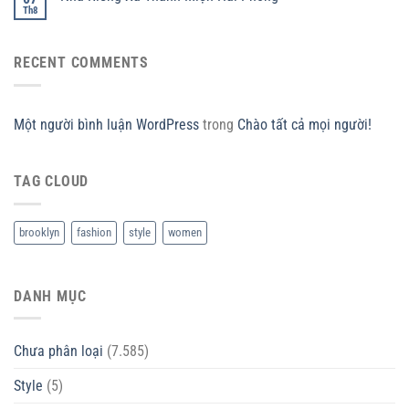
Th8
RECENT COMMENTS
Một người bình luận WordPress
trong
Chào tất cả mọi người!
TAG CLOUD
brooklyn
fashion
style
women
DANH MỤC
Chưa phân loại
(7.585)
Style
(5)