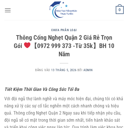
Bỏ
0
qua
nội
dung
CHƯA PHÂN LOẠI
Thông Cống Nghẹt Quận 2 Giá Rẻ Trọn
Gói
【0972 999 373 -Từ 35k】BH 10
Năm
ĐĂNG VÀO
13 THÁNG 5, 2026
BỞI
ADMIN
Tiết Kiệm Thời Gian Và Công Sức Tối Đa
Với đội ngũ thợ lành nghề và máy móc hiện đại, chúng tôi có khả
năng xử lý các sự cố tắc nghẽn một cách nhanh chóng và hiệu
quả.
Thông cống Nghẹt Quận 2
Ngay sau khi tiếp nhận yêu cầu,
đội ngũ sẽ có mặt trong thời gian sớm nhất, tiến hành khảo sát
và triển khai công việc ngay lập tức. Quy trình làm việc khoa học