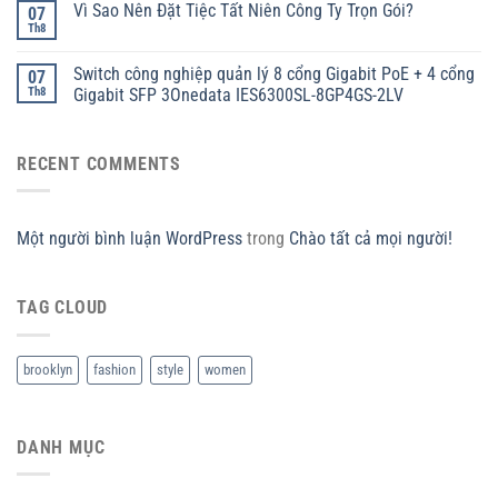
Vì Sao Nên Đặt Tiệc Tất Niên Công Ty Trọn Gói?
07
Th8
Switch công nghiệp quản lý 8 cổng Gigabit PoE + 4 cổng
07
Th8
Gigabit SFP 3Onedata IES6300SL-8GP4GS-2LV
RECENT COMMENTS
Một người bình luận WordPress
trong
Chào tất cả mọi người!
TAG CLOUD
brooklyn
fashion
style
women
DANH MỤC