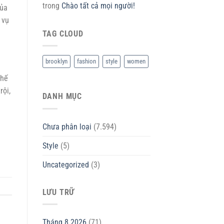
trong
Chào tất cả mọi người!
của
 vụ
TAG CLOUD
brooklyn
fashion
style
women
thế
rội,
DANH MỤC
Chưa phân loại
(7.594)
Style
(5)
Uncategorized
(3)
LƯU TRỮ
Tháng 8 2026
(71)