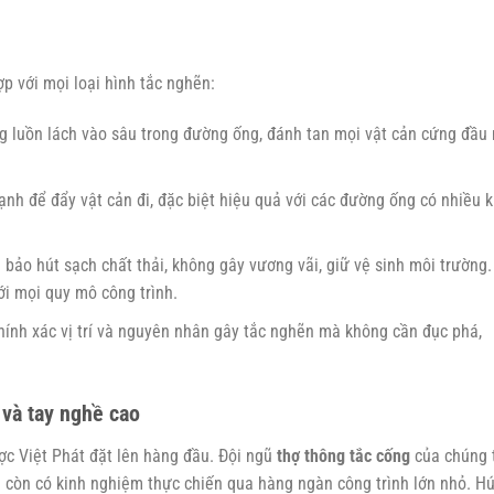
p với mọi loại hình tắc nghẽn:
 luồn lách vào sâu trong đường ống, đánh tan mọi vật cản cứng đầu
nh để đẩy vật cản đi, đặc biệt hiệu quả với các đường ống có nhiều 
bảo hút sạch chất thải, không gây vương vãi, giữ vệ sinh môi trường.
ới mọi quy mô công trình.
hính xác vị trí và nguyên nhân gây tắc nghẽn mà không cần đục phá,
 và tay nghề cao
ợc Việt Phát đặt lên hàng đầu. Đội ngũ
thợ thông tắc cống
của chúng 
à còn có kinh nghiệm thực chiến qua hàng ngàn công trình lớn nhỏ.
Hú