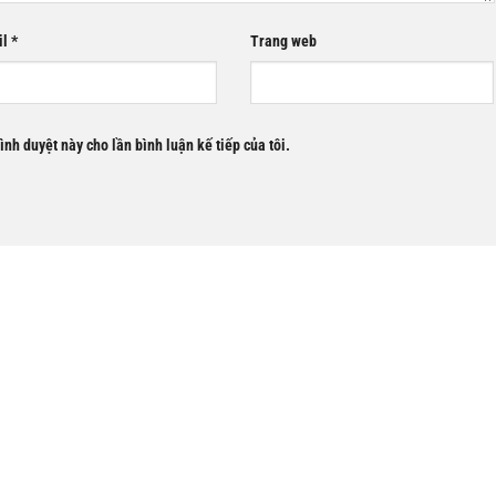
il
*
Trang web
rình duyệt này cho lần bình luận kế tiếp của tôi.