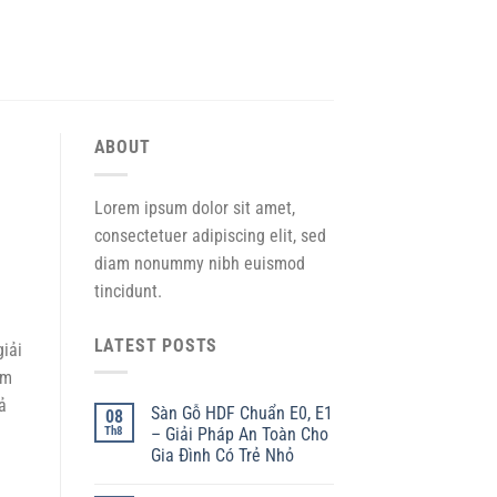
ABOUT
Lorem ipsum dolor sit amet,
consectetuer adipiscing elit, sed
diam nonummy nibh euismod
tincidunt.
LATEST POSTS
giải
êm
ả
Sàn Gỗ HDF Chuẩn E0, E1
08
Th8
– Giải Pháp An Toàn Cho
Gia Đình Có Trẻ Nhỏ