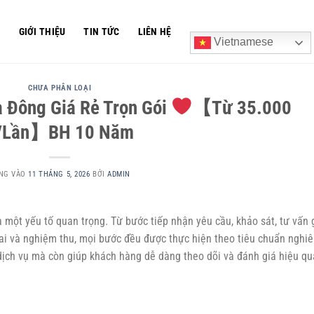
Ủ
GIỚI THIỆU
TIN TỨC
LIÊN HỆ
Vietnamese
CHƯA PHÂN LOẠI
 Đông Giá Rẻ Trọn Gói
【Từ 35.000
/Lần】BH 10 Năm
NG VÀO
11 THÁNG 5, 2026
BỞI
ADMIN
 một yếu tố quan trọng. Từ bước tiếp nhận yêu cầu, khảo sát, tư vấn 
ai và nghiệm thu, mọi bước đều được thực hiện theo tiêu chuẩn nghi
dịch vụ mà còn giúp khách hàng dễ dàng theo dõi và đánh giá hiệu qu