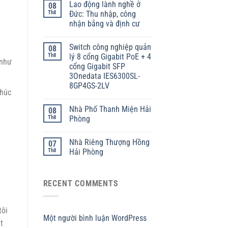
Lao động lành nghề ở
08
Th8
Đức: Thu nhập, công
nhận bằng và định cư
Switch công nghiệp quản
08
Th8
lý 8 cổng Gigabit PoE + 4
 như
cổng Gigabit SFP
3Onedata IES6300SL-
8GP4GS-2LV
khúc
Nhà Phố Thanh Miện Hải
08
Th8
Phòng
Nhà Riêng Thượng Hồng
07
Th8
Hải Phòng
RECENT COMMENTS
tôi
Một người bình luận WordPress
t