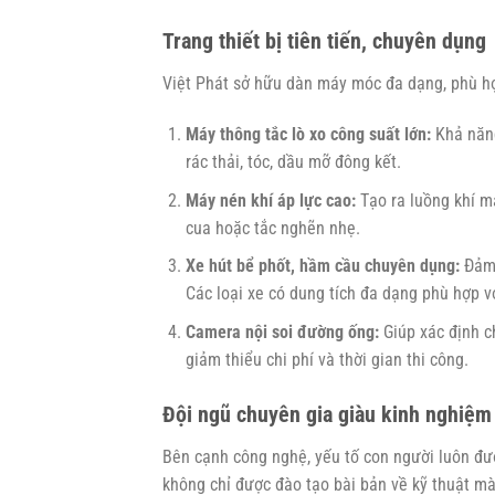
Trang thiết bị tiên tiến, chuyên dụng
Việt Phát sở hữu dàn máy móc đa dạng, phù hợ
Máy thông tắc lò xo công suất lớn:
Khả năng
rác thải, tóc, dầu mỡ đông kết.
Máy nén khí áp lực cao:
Tạo ra luồng khí mạ
cua hoặc tắc nghẽn nhẹ.
Xe hút bể phốt, hầm cầu chuyên dụng:
Đảm 
Các loại xe có dung tích đa dạng phù hợp v
Camera nội soi đường ống:
Giúp xác định c
giảm thiểu chi phí và thời gian thi công.
Đội ngũ chuyên gia giàu kinh nghiệm
Bên cạnh công nghệ, yếu tố con người luôn đư
không chỉ được đào tạo bài bản về kỹ thuật m