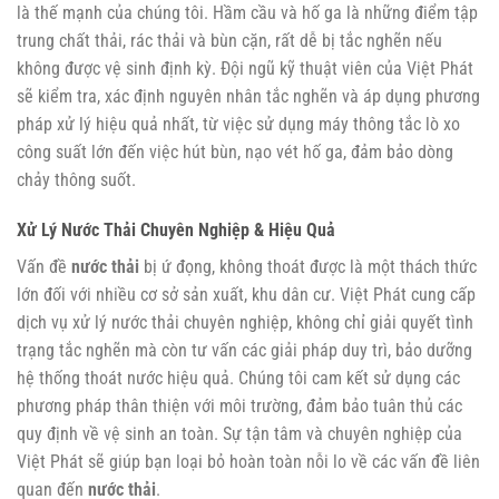
là thế mạnh của chúng tôi. Hầm cầu và hố ga là những điểm tập
trung chất thải, rác thải và bùn cặn, rất dễ bị tắc nghẽn nếu
không được vệ sinh định kỳ. Đội ngũ kỹ thuật viên của Việt Phát
sẽ kiểm tra, xác định nguyên nhân tắc nghẽn và áp dụng phương
pháp xử lý hiệu quả nhất, từ việc sử dụng máy thông tắc lò xo
công suất lớn đến việc hút bùn, nạo vét hố ga, đảm bảo dòng
chảy thông suốt.
Xử Lý Nước Thải Chuyên Nghiệp & Hiệu Quả
Vấn đề
nước thải
bị ứ đọng, không thoát được là một thách thức
lớn đối với nhiều cơ sở sản xuất, khu dân cư. Việt Phát cung cấp
dịch vụ xử lý nước thải chuyên nghiệp, không chỉ giải quyết tình
trạng tắc nghẽn mà còn tư vấn các giải pháp duy trì, bảo dưỡng
hệ thống thoát nước hiệu quả. Chúng tôi cam kết sử dụng các
phương pháp thân thiện với môi trường, đảm bảo tuân thủ các
quy định về vệ sinh an toàn. Sự tận tâm và chuyên nghiệp của
Việt Phát sẽ giúp bạn loại bỏ hoàn toàn nỗi lo về các vấn đề liên
quan đến
nước thải
.