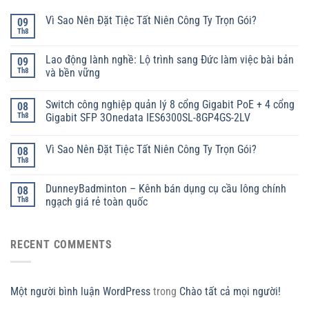
Vì Sao Nên Đặt Tiệc Tất Niên Công Ty Trọn Gói?
09
Th8
Lao động lành nghề: Lộ trình sang Đức làm việc bài bản
09
Th8
và bền vững
Switch công nghiệp quản lý 8 cổng Gigabit PoE + 4 cổng
08
Th8
Gigabit SFP 3Onedata IES6300SL-8GP4GS-2LV
Vì Sao Nên Đặt Tiệc Tất Niên Công Ty Trọn Gói?
08
Th8
DunneyBadminton – Kênh bán dụng cụ cầu lông chính
08
Th8
ngạch giá rẻ toàn quốc
RECENT COMMENTS
Một người bình luận WordPress
trong
Chào tất cả mọi người!