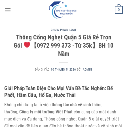
Bỏ
0
qua
nội
dung
CHƯA PHÂN LOẠI
Thông Cống Nghẹt Quận 5 Giá Rẻ Trọn
Gói
【0972 999 373 -Từ 35k】BH 10
Năm
ĐĂNG VÀO
10 THÁNG 5, 2026
BỞI
ADMIN
Giải Pháp Toàn Diện Cho Mọi Vấn Đề Tắc Nghẽn: Bể
Phốt, Hầm Cầu, Hố Ga, Nước Thải
Không chỉ dừng lại ở việc
thông tắc nhà vệ sinh
thông
thường,
Công ty môi trường Việt Phát
còn cung cấp một danh
mục dịch vụ đa dạng,
Thông cống nghẹt Quận 5
giải quyết triệt
để mọi vấn đề liên quan đến hệ thống thoát nước và vệ sinh môi