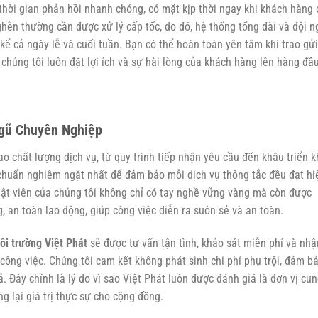
 thời gian phản hồi nhanh chóng, có mặt kịp thời ngay khi khách hàng 
ghẽn thường cần được xử lý cấp tốc, do đó, hệ thống tổng đài và đội n
 kể cả ngày lễ và cuối tuần. Bạn có thể hoàn toàn yên tâm khi trao gửi
i chúng tôi luôn đặt lợi ích và sự hài lòng của khách hàng lên hàng đầu
Ngũ Chuyên Nghiệp
o chất lượng dịch vụ, từ quy trình tiếp nhận yêu cầu đến khâu triển k
chuẩn nghiêm ngặt nhất để đảm bảo mỗi dịch vụ thông tắc đều đạt hi
ật viên của chúng tôi không chỉ có tay nghề vững vàng mà còn được
g, an toàn lao động, giúp công việc diễn ra suôn sẻ và an toàn.
ôi trường Việt Phát
sẽ được tư vấn tận tình, khảo sát miễn phí và nhậ
h công việc. Chúng tôi cam kết không phát sinh chi phí phụ trội, đảm b
ả. Đây chính là lý do vì sao Việt Phát luôn được đánh giá là đơn vị cu
g lại giá trị thực sự cho cộng đồng.