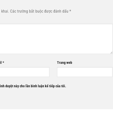
 khai.
Các trường bắt buộc được đánh dấu
*
il
*
Trang web
rình duyệt này cho lần bình luận kế tiếp của tôi.