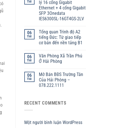
Th8
lý 16 cổng Gigabit
có
Ethernet + 4 cổng Gigabit
gũ
SFP 3Onedata
IES6300SL-16GT4GS-2LV
.
Tổng quan Trình độ A2
06
Th8
tiếng Đức: Từ giao tiếp
cơ bản đến nền tảng B1
Văn Phòng Xã Trần Phú
06
Th8
Ở Hải Phòng
hai
ệu
Mở Bán BĐS Trường Tân
06
Th8
Của Hải Phòng –
078.222.1111
n
RECENT COMMENTS
ảo
ng
Một người bình luận WordPress