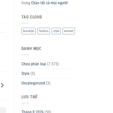
trong
Chào tất cả mọi người!
TAG CLOUD
brooklyn
fashion
style
women
DANH MỤC
Chưa phân loại
(7.573)
Style
(5)
Uncategorized
(3)
LƯU TRỮ
Tháng 8 2026
(50)