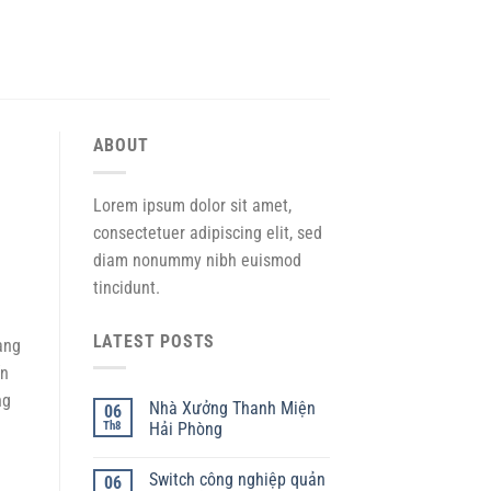
ABOUT
Lorem ipsum dolor sit amet,
consectetuer adipiscing elit, sed
diam nonummy nibh euismod
tincidunt.
LATEST POSTS
àng
ến
ng
Nhà Xưởng Thanh Miện
06
Th8
Hải Phòng
Switch công nghiệp quản
06