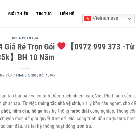
Ủ
GIỚI THIỆU
TIN TỨC
LIÊN HỆ
Vietnamese
CHƯA PHÂN LOẠI
 Giá Rẻ Trọn Gói
【0972 999 373 -Từ
35k】BH 10 Năm
ĂNG VÀO
7 THÁNG 5, 2026
BỞI
ADMIN
đào tạo bài bản và có tinh thần trách nhiệm cao, Việt Phát luôn sẵn s
n phức tạp. Từ việc
thông tắc nhà vệ sinh
, xử lý bồn cầu nghẹt, cho đ
 phốt, hầm cầu, hố ga
hay hệ thống
nước thải
công nghiệp,
Thông cố
chuyên môn để giải quyết triệt để. Mỗi công trình đều được thực hiện
c ban đầu, trả lại hệ thống hoạt động trơn tru.