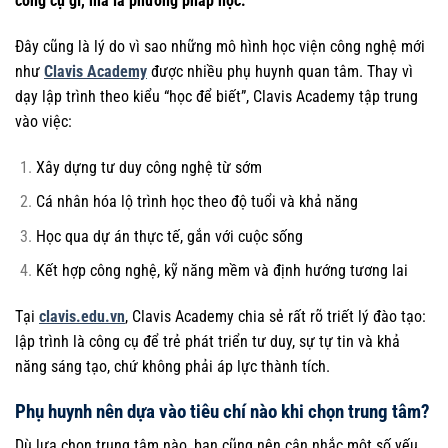
công cụ gì, mà là phương pháp học.
Đây cũng là lý do vì sao những mô hình học viện công nghệ mới
như
Clavis Academy
được nhiều phụ huynh quan tâm. Thay vì
dạy lập trình theo kiểu “học để biết”, Clavis Academy tập trung
vào việc:
Xây dựng tư duy công nghệ từ sớm
Cá nhân hóa lộ trình học theo độ tuổi và khả năng
Học qua dự án thực tế, gắn với cuộc sống
Kết hợp công nghệ, kỹ năng mềm và định hướng tương lai
Tại
clavis.edu.vn
, Clavis Academy chia sẻ rất rõ triết lý đào tạo:
lập trình là công cụ để trẻ phát triển tư duy, sự tự tin và khả
năng sáng tạo, chứ không phải áp lực thành tích.
Phụ huynh nên dựa vào tiêu chí nào khi chọn trung tâm?
Dù lựa chọn trung tâm nào, bạn cũng nên cân nhắc một số yếu