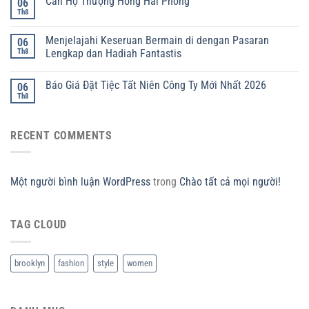
Căn Hộ Thượng Hồng Hải Phòng
06
Th8
Menjelajahi Keseruan Bermain di dengan Pasaran
06
Th8
Lengkap dan Hadiah Fantastis
Báo Giá Đặt Tiệc Tất Niên Công Ty Mới Nhất 2026
06
Th8
RECENT COMMENTS
Một người bình luận WordPress
trong
Chào tất cả mọi người!
TAG CLOUD
brooklyn
fashion
style
women