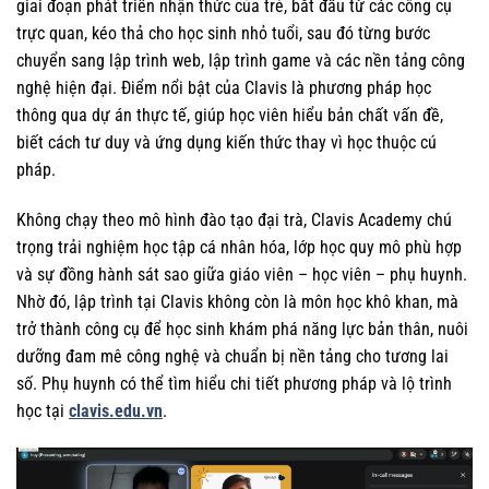
giai đoạn phát triển nhận thức của trẻ, bắt đầu từ các công cụ
trực quan, kéo thả cho học sinh nhỏ tuổi, sau đó từng bước
chuyển sang lập trình web, lập trình game và các nền tảng công
nghệ hiện đại. Điểm nổi bật của Clavis là phương pháp học
thông qua dự án thực tế, giúp học viên hiểu bản chất vấn đề,
biết cách tư duy và ứng dụng kiến thức thay vì học thuộc cú
pháp.
Không chạy theo mô hình đào tạo đại trà, Clavis Academy chú
trọng trải nghiệm học tập cá nhân hóa, lớp học quy mô phù hợp
và sự đồng hành sát sao giữa giáo viên – học viên – phụ huynh.
Nhờ đó, lập trình tại Clavis không còn là môn học khô khan, mà
trở thành công cụ để học sinh khám phá năng lực bản thân, nuôi
dưỡng đam mê công nghệ và chuẩn bị nền tảng cho tương lai
số. Phụ huynh có thể tìm hiểu chi tiết phương pháp và lộ trình
học tại
clavis.edu.vn
.