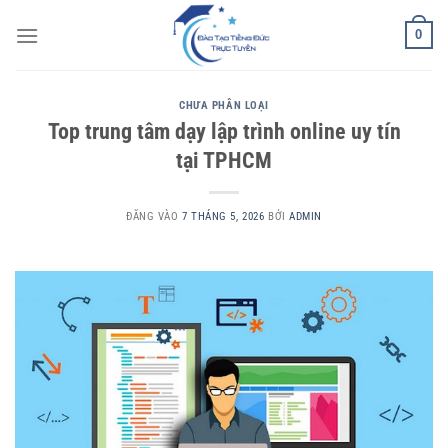
Bỏ
0
qua
nội
dung
CHƯA PHÂN LOẠI
Top trung tâm dạy lập trình online uy tín
tại TPHCM
ĐĂNG VÀO
7 THÁNG 5, 2026
BỞI
ADMIN