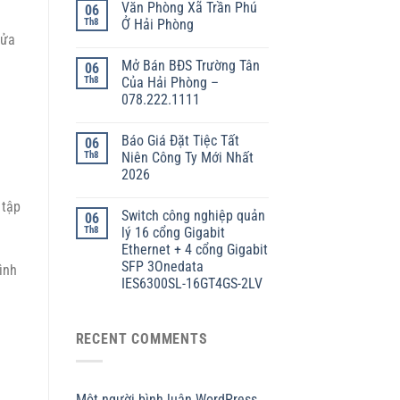
Văn Phòng Xã Trần Phú
06
Th8
Ở Hải Phòng
sửa
Mở Bán BĐS Trường Tân
06
Th8
Của Hải Phòng –
078.222.1111
Báo Giá Đặt Tiệc Tất
06
Th8
Niên Công Ty Mới Nhất
2026
 tập
Switch công nghiệp quản
06
Th8
lý 16 cổng Gigabit
Ethernet + 4 cổng Gigabit
SFP 3Onedata
ình
IES6300SL-16GT4GS-2LV
RECENT COMMENTS
Một người bình luận WordPress