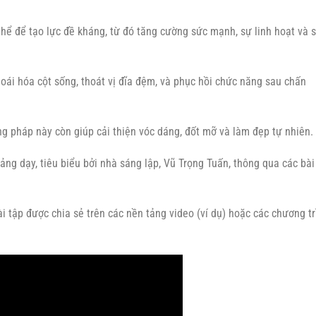
hể để tạo lực đề kháng, từ đó tăng cường sức mạnh, sự linh hoạt và 
hoái hóa cột sống, thoát vị đĩa đệm, và phục hồi chức năng sau chấn
g pháp này còn giúp cải thiện vóc dáng, đốt mỡ và làm đẹp tự nhiên.
ng dạy, tiêu biểu bởi nhà sáng lập, Vũ Trọng Tuấn, thông qua các bài
i tập được chia sẻ trên các nền tảng video (ví dụ) hoặc các chương tr