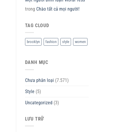
trong
Chào tất cả mọi người!
TAG CLOUD
brooklyn
fashion
style
women
DANH MỤC
Chưa phân loại
(7.571)
Style
(5)
Uncategorized
(3)
LƯU TRỮ