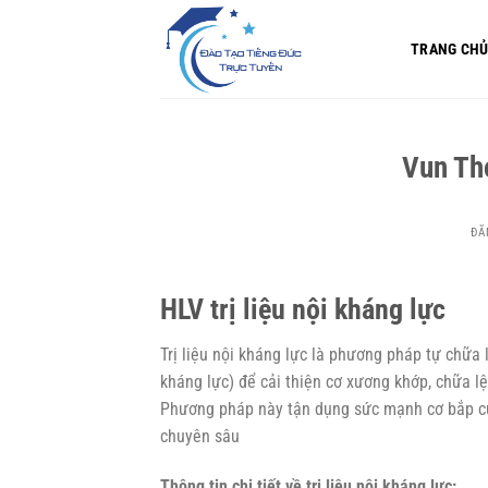
Bỏ
qua
TRANG CH
nội
dung
Vun Tho
ĐĂ
HLV trị liệu nội kháng lực
Trị liệu nội kháng lực là phương pháp tự chữa
kháng lực) để cải thiện cơ xương khớp, chữa l
Phương pháp này tận dụng sức mạnh cơ bắp của
chuyên sâu
Thông tin chi tiết về trị liệu nội kháng lực: