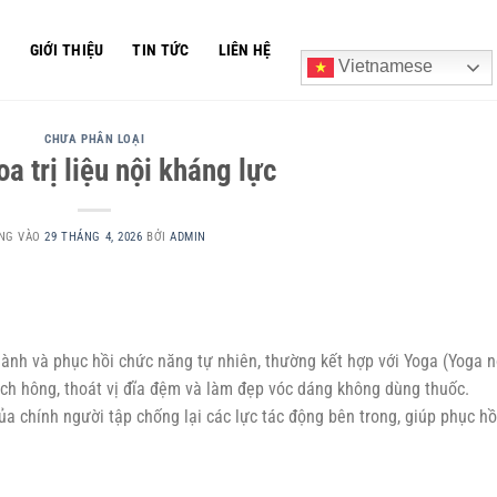
Ủ
GIỚI THIỆU
TIN TỨC
LIÊN HỆ
Vietnamese
CHƯA PHÂN LOẠI
a trị liệu nội kháng lực
NG VÀO
29 THÁNG 4, 2026
BỞI
ADMIN
 lành và phục hồi chức năng tự nhiên, thường kết hợp với Yoga (Yoga n
ệch hông, thoát vị đĩa đệm và làm đẹp vóc dáng không dùng thuốc.
 chính người tập chống lại các lực tác động bên trong, giúp phục hồ