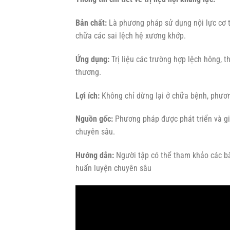
Bản chất:
Là phương pháp sử dụng nội lực cơ t
chữa các sai lệch hệ xương khớp.
Ứng dụng:
Trị liệu các trường hợp lệch hông, t
thương.
Lợi ích:
Không chỉ dừng lại ở chữa bệnh, phươn
Nguồn gốc:
Phương pháp được phát triển và giả
chuyên sâu.
Hướng dẫn:
Người tập có thể tham khảo các bà
huấn luyện chuyên sâu