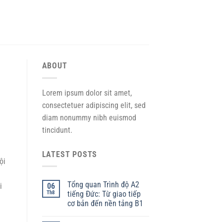
ABOUT
Lorem ipsum dolor sit amet,
consectetuer adipiscing elit, sed
diam nonummy nibh euismod
tincidunt.
LATEST POSTS
ội
Tổng quan Trình độ A2
06
i
Th8
tiếng Đức: Từ giao tiếp
cơ bản đến nền tảng B1