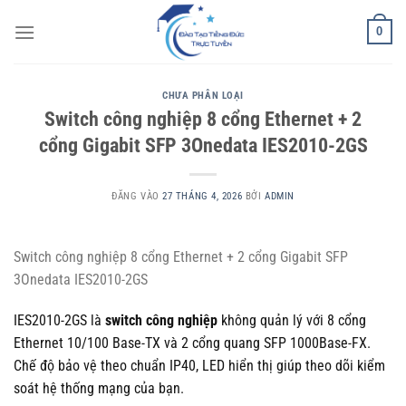
Bỏ
0
qua
nội
dung
CHƯA PHÂN LOẠI
Switch công nghiệp 8 cổng Ethernet + 2
cổng Gigabit SFP 3Onedata IES2010-2GS
ĐĂNG VÀO
27 THÁNG 4, 2026
BỞI
ADMIN
Switch công nghiệp 8 cổng Ethernet + 2 cổng Gigabit SFP
3Onedata IES2010-2GS
IES2010-2GS là
switch công nghiệp
không quản lý với 8 cổng
Ethernet 10/100 Base-TX và 2 cổng quang SFP 1000Base-FX.
Chế độ bảo vệ theo chuẩn IP40, LED hiển thị giúp theo dõi kiểm
soát hệ thống mạng của bạn.