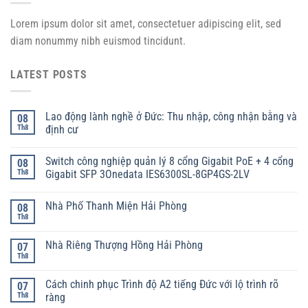
Lorem ipsum dolor sit amet, consectetuer adipiscing elit, sed
diam nonummy nibh euismod tincidunt.
LATEST POSTS
Lao động lành nghề ở Đức: Thu nhập, công nhận bằng và
08
Th8
định cư
Switch công nghiệp quản lý 8 cổng Gigabit PoE + 4 cổng
08
Th8
Gigabit SFP 3Onedata IES6300SL-8GP4GS-2LV
Nhà Phố Thanh Miện Hải Phòng
08
Th8
Nhà Riêng Thượng Hồng Hải Phòng
07
Th8
Cách chinh phục Trình độ A2 tiếng Đức với lộ trình rõ
07
Th8
ràng