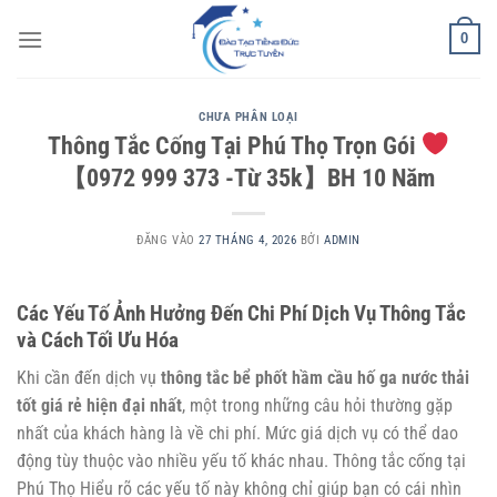
Bỏ
0
qua
nội
dung
CHƯA PHÂN LOẠI
Thông Tắc Cống Tại Phú Thọ Trọn Gói
【0972 999 373 -Từ 35k】BH 10 Năm
ĐĂNG VÀO
27 THÁNG 4, 2026
BỞI
ADMIN
Các Yếu Tố Ảnh Hưởng Đến Chi Phí Dịch Vụ Thông Tắc
và Cách Tối Ưu Hóa
Khi cần đến dịch vụ
thông tắc bể phốt hầm cầu hố ga nước thải
tốt giá rẻ hiện đại nhất
, một trong những câu hỏi thường gặp
nhất của khách hàng là về chi phí. Mức giá dịch vụ có thể dao
động tùy thuộc vào nhiều yếu tố khác nhau.
Thông tắc cống tại
Phú Thọ
Hiểu rõ các yếu tố này không chỉ giúp bạn có cái nhìn