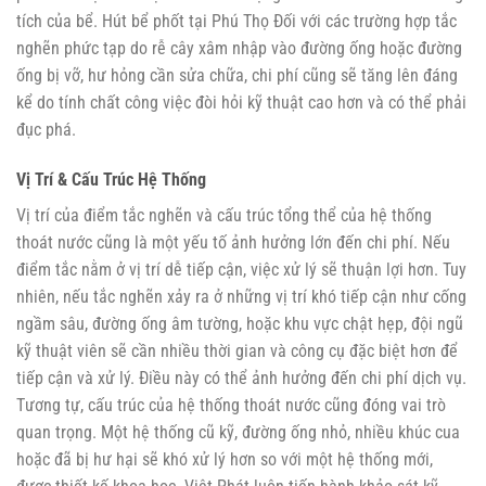
tích của bể.
Hút bể phốt tại Phú Thọ
Đối với các trường hợp tắc
nghẽn phức tạp do rễ cây xâm nhập vào đường ống hoặc đường
ống bị vỡ, hư hỏng cần sửa chữa, chi phí cũng sẽ tăng lên đáng
kể do tính chất công việc đòi hỏi kỹ thuật cao hơn và có thể phải
đục phá.
Vị Trí & Cấu Trúc Hệ Thống
Vị trí của điểm tắc nghẽn và cấu trúc tổng thể của hệ thống
thoát nước cũng là một yếu tố ảnh hưởng lớn đến chi phí. Nếu
điểm tắc nằm ở vị trí dễ tiếp cận, việc xử lý sẽ thuận lợi hơn. Tuy
nhiên, nếu tắc nghẽn xảy ra ở những vị trí khó tiếp cận như cống
ngầm sâu, đường ống âm tường, hoặc khu vực chật hẹp, đội ngũ
kỹ thuật viên sẽ cần nhiều thời gian và công cụ đặc biệt hơn để
tiếp cận và xử lý. Điều này có thể ảnh hưởng đến chi phí dịch vụ.
Tương tự, cấu trúc của hệ thống thoát nước cũng đóng vai trò
quan trọng. Một hệ thống cũ kỹ, đường ống nhỏ, nhiều khúc cua
hoặc đã bị hư hại sẽ khó xử lý hơn so với một hệ thống mới,