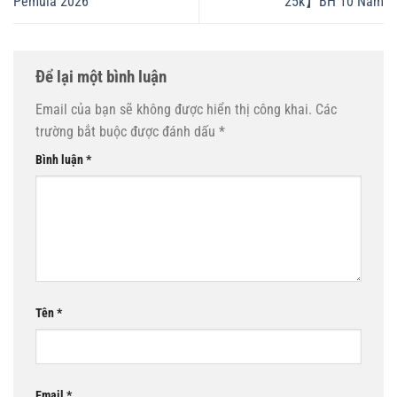
Pemula 2026
25k】BH 10 Năm
Để lại một bình luận
Email của bạn sẽ không được hiển thị công khai.
Các
trường bắt buộc được đánh dấu
*
Bình luận
*
Tên
*
Email
*