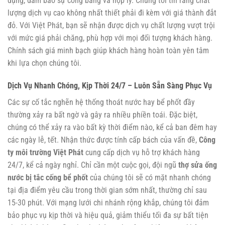
dụng, đảm bảo sự công bằng và hợp lý. Chúng tôi tin rằng chất
lượng dịch vụ cao không nhất thiết phải đi kèm với giá thành đắt
đỏ. Với Việt Phát, bạn sẽ nhận được dịch vụ chất lượng vượt trội
với mức giá phải chăng, phù hợp với mọi đối tượng khách hàng.
Chính sách giá minh bạch giúp khách hàng hoàn toàn yên tâm
khi lựa chọn chúng tôi.
Dịch Vụ Nhanh Chóng, Kịp Thời 24/7 – Luôn Sẵn Sàng Phục Vụ
Các sự cố tắc nghẽn hệ thống thoát nước hay bể phốt đầy
thường xảy ra bất ngờ và gây ra nhiều phiền toái. Đặc biệt,
chúng có thể xảy ra vào bất kỳ thời điểm nào, kể cả ban đêm hay
các ngày lễ, tết. Nhận thức được tính cấp bách của vấn đề,
Công
ty môi trường Việt Phát
cung cấp dịch vụ hỗ trợ khách hàng
24/7, kể cả ngày nghỉ. Chỉ cần một cuộc gọi, đội ngũ
thợ sửa ống
nước bị tắc cống bể phốt
của chúng tôi sẽ có mặt nhanh chóng
tại địa điểm yêu cầu trong thời gian sớm nhất, thường chỉ sau
15-30 phút. Với mạng lưới chi nhánh rộng khắp, chúng tôi đảm
bảo phục vụ kịp thời và hiệu quả, giảm thiểu tối đa sự bất tiện