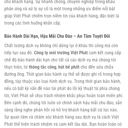
cho khách hàng. Sự nhanh chóng, chuyên nghiệp trong khâu
phản ứng và xử lý sự cố là một trong những ưu điểm nổi bật
giúp Việt Phát chiếm trọn niềm tin của khách hàng, đặc biệt là
trong các tình huống khẩn cấp.
Bảo Hành Dài Hạn, Hậu Mãi Chu Đáo – An Tâm Tuyệt Đối
Chất lượng dịch vụ không chỉ dừng lại ở khâu thi công mà còn
tiếp tục sau đó.
Công ty môi trường Việt Phát
cam kết cung cấp
chế độ bảo hành dài hạn cho tất cả các dịch vụ mà chúng tôi
thực hiện, từ
thông tắc cống
,
hút bể phốt
cho đến sửa chữa
đường ống. Thời gian bảo hành cụ thể sẽ được ghi rõ trong hợp
đồng, tùy thuộc vào loại hình dịch vụ. Trong thời gian bảo hành,
nếu có bất kỳ vấn đề nào tái phát do lỗi kỹ thuật từ phía chúng
tôi, Việt Phát sẽ chịu trách nhiệm khắc phục hoàn toàn miễn phí.
Bên cạnh đó, chúng tôi luôn có chính sách hậu mãi chu đáo, sẵn
sàng lắng nghe phản hồi và hỗ trợ khách hàng bất cứ lúc nào.
Sự quan tâm và chăm sóc khách hàng sau dịch vụ là cách Việt
Phát thể hiện trách nhiệm và cam kết lâu dài. Bạn hoàn toàn có