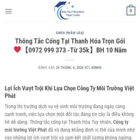
Bỏ
0
qua
nội
dung
CHƯA PHÂN LOẠI
Thông Tắc Cống Tại Thanh Hóa Trọn Gói
【0972 999 373 -Từ 35k】BH 10 Năm
ĐĂNG VÀO
26 THÁNG 4, 2026
BỞI
ADMIN
Lợi Ích Vượt Trội Khi Lựa Chọn Công Ty Môi Trường Việt
Phát
Trong thị trường dịch vụ vệ sinh môi trường đang ngày càng
cạnh tranh, việc lựa chọn một đối tác đáng tin cậy là điều không
hề dễ dàng.
Thông tắc cống tại Thanh Hóa
Tuy nhiên,
Công ty
môi trường Việt Phát
đã và đang khẳng định vị thế của mình nhờ
vào những lợi ích vượt trội và cam kết chất lượng không ngừng.