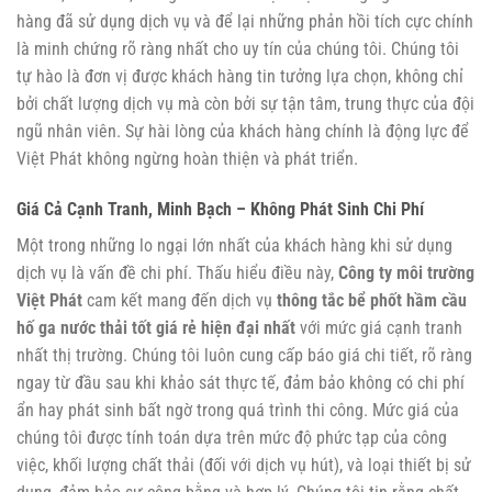
hàng đã sử dụng dịch vụ và để lại những phản hồi tích cực chính
là minh chứng rõ ràng nhất cho uy tín của chúng tôi. Chúng tôi
tự hào là đơn vị được khách hàng tin tưởng lựa chọn, không chỉ
bởi chất lượng dịch vụ mà còn bởi sự tận tâm, trung thực của đội
ngũ nhân viên. Sự hài lòng của khách hàng chính là động lực để
Việt Phát không ngừng hoàn thiện và phát triển.
Giá Cả Cạnh Tranh, Minh Bạch – Không Phát Sinh Chi Phí
Một trong những lo ngại lớn nhất của khách hàng khi sử dụng
dịch vụ là vấn đề chi phí. Thấu hiểu điều này,
Công ty môi trường
Việt Phát
cam kết mang đến dịch vụ
thông tắc bể phốt hầm cầu
hố ga nước thải tốt giá rẻ hiện đại nhất
với mức giá cạnh tranh
nhất thị trường. Chúng tôi luôn cung cấp báo giá chi tiết, rõ ràng
ngay từ đầu sau khi khảo sát thực tế, đảm bảo không có chi phí
ẩn hay phát sinh bất ngờ trong quá trình thi công. Mức giá của
chúng tôi được tính toán dựa trên mức độ phức tạp của công
việc, khối lượng chất thải (đối với dịch vụ hút), và loại thiết bị sử