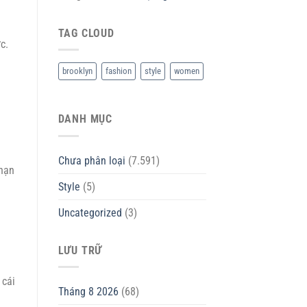
TAG CLOUD
c.
brooklyn
fashion
style
women
DANH MỤC
Chưa phân loại
(7.591)
 hạn
Style
(5)
Uncategorized
(3)
LƯU TRỮ
 cái
Tháng 8 2026
(68)