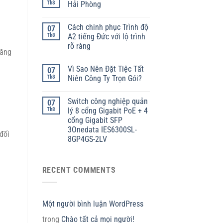
Th8
Hải Phòng
Cách chinh phục Trình độ
07
Th8
A2 tiếng Đức với lộ trình
rõ ràng
tăng
Vì Sao Nên Đặt Tiệc Tất
07
Th8
Niên Công Ty Trọn Gói?
Switch công nghiệp quản
07
Th8
lý 8 cổng Gigabit PoE + 4
cổng Gigabit SFP
3Onedata IES6300SL-
đối
8GP4GS-2LV
RECENT COMMENTS
Một người bình luận WordPress
trong
Chào tất cả mọi người!