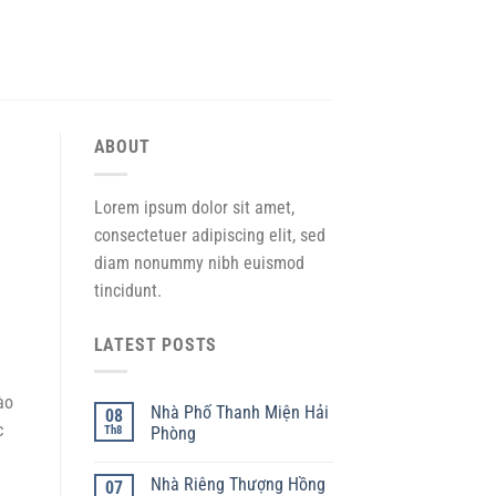
ABOUT
Lorem ipsum dolor sit amet,
consectetuer adipiscing elit, sed
diam nonummy nibh euismod
tincidunt.
LATEST POSTS
ào
Nhà Phố Thanh Miện Hải
08
c
Th8
Phòng
Nhà Riêng Thượng Hồng
07