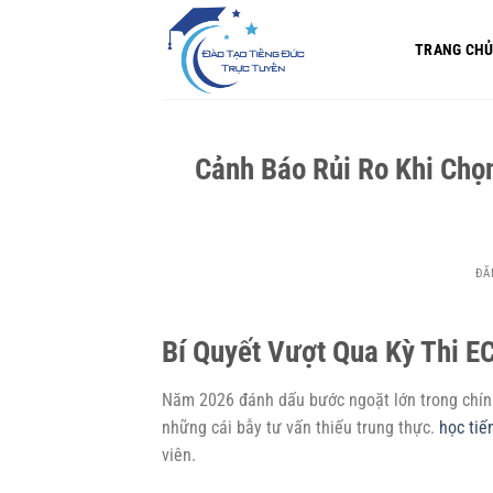
Bỏ
qua
TRANG CH
nội
dung
Cảnh Báo Rủi Ro Khi Chọ
ĐĂ
Bí Quyết Vượt Qua Kỳ Thi 
Năm 2026 đánh dấu bước ngoặt lớn trong chính 
những cái bẫy tư vấn thiếu trung thực.
học tiế
viên.