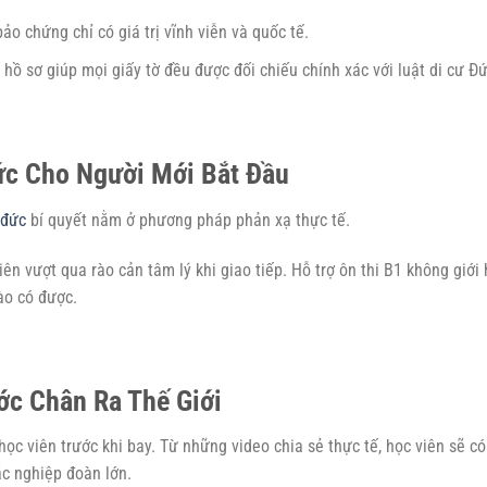
o chứng chỉ có giá trị vĩnh viễn và quốc tế.
hồ sơ giúp mọi giấy tờ đều được đối chiếu chính xác với luật di cư Đứ
ức Cho Người Mới Bắt Đầu
 đức
bí quyết nằm ở phương pháp phản xạ thực tế.
n vượt qua rào cản tâm lý khi giao tiếp. Hỗ trợ ôn thi B1 không giới
ào có được.
ớc Chân Ra Thế Giới
ọc viên trước khi bay. Từ những video chia sẻ thực tế, học viên sẽ có
ác nghiệp đoàn lớn.