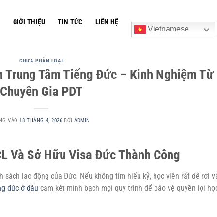
Ủ
GIỚI THIỆU
TIN TỨC
LIÊN HỆ
Vietnamese
CHƯA PHÂN LOẠI
n Trung Tâm Tiếng Đức – Kinh Nghiệm Từ
Chuyên Gia PDT
NG VÀO
18 THÁNG 4, 2026
BỞI
ADMIN
ECL Và Sở Hữu Visa Đức Thành Công
sách lao động của Đức. Nếu không tìm hiểu kỹ, học viên rất dễ rơi v
ng đức ở đâu
cam kết minh bạch mọi quy trình để bảo vệ quyền lợi họ