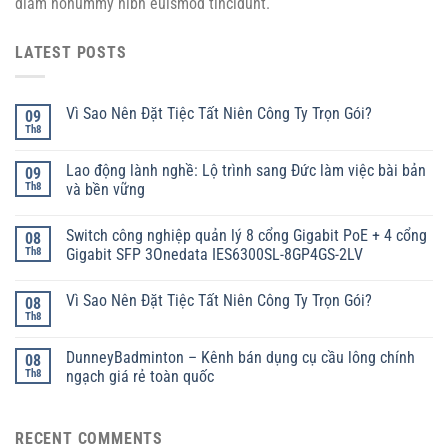
diam nonummy nibh euismod tincidunt.
LATEST POSTS
Vì Sao Nên Đặt Tiệc Tất Niên Công Ty Trọn Gói?
09
Th8
Lao động lành nghề: Lộ trình sang Đức làm việc bài bản
09
Th8
và bền vững
Switch công nghiệp quản lý 8 cổng Gigabit PoE + 4 cổng
08
Th8
Gigabit SFP 3Onedata IES6300SL-8GP4GS-2LV
Vì Sao Nên Đặt Tiệc Tất Niên Công Ty Trọn Gói?
08
Th8
DunneyBadminton – Kênh bán dụng cụ cầu lông chính
08
Th8
ngạch giá rẻ toàn quốc
RECENT COMMENTS