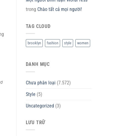
trong
Chào tất cả mọi người!
TAG CLOUD
ng
brooklyn
fashion
style
women
DANH MỤC
sơ
Chưa phân loại
(7.572)
Style
(5)
Uncategorized
(3)
LƯU TRỮ