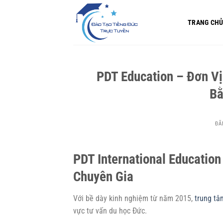
Bỏ
qua
TRANG CH
nội
dung
PDT Education – Đơn Vị
Bằ
ĐĂ
PDT International Educatio
Chuyên Gia
Với bề dày kinh nghiệm từ năm 2015,
trung tâ
vực tư vấn du học Đức.