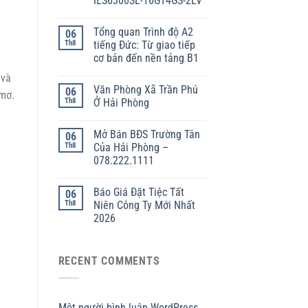
IES6300SL-16GT4GS-2LV
Tổng quan Trình độ A2
06
Th8
tiếng Đức: Từ giao tiếp
cơ bản đến nền tảng B1
 và
Văn Phòng Xã Trần Phú
06
mơ.
Th8
Ở Hải Phòng
Mở Bán BĐS Trường Tân
06
Th8
Của Hải Phòng –
078.222.1111
Báo Giá Đặt Tiệc Tất
06
Th8
Niên Công Ty Mới Nhất
2026
RECENT COMMENTS
Một người bình luận WordPress