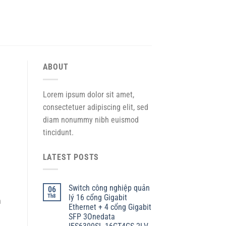
ABOUT
Lorem ipsum dolor sit amet,
consectetuer adipiscing elit, sed
diam nonummy nibh euismod
tincidunt.
LATEST POSTS
Switch công nghiệp quản
06
Th8
lý 16 cổng Gigabit
h
Ethernet + 4 cổng Gigabit
SFP 3Onedata