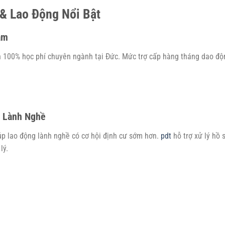
& Lao Động Nổi Bật
àm
n 100% học phí chuyên ngành tại Đức. Mức trợ cấp hàng tháng dao độ
g Lành Nghề
úp lao động lành nghề có cơ hội định cư sớm hơn.
pdt
hỗ trợ xử lý hồ 
lý.