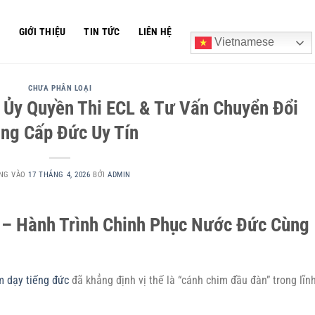
Ủ
GIỚI THIỆU
TIN TỨC
LIÊN HỆ
Vietnamese
CHƯA PHÂN LOẠI
 Ủy Quyền Thi ECL & Tư Vấn Chuyển Đổi
ng Cấp Đức Uy Tín
NG VÀO
17 THÁNG 4, 2026
BỞI
ADMIN
n – Hành Trình Chinh Phục Nước Đức Cùng
m dạy tiếng đức
đã khẳng định vị thế là “cánh chim đầu đàn” trong lĩn