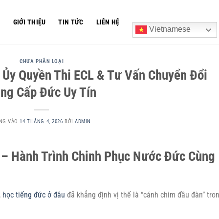
Ủ
GIỚI THIỆU
TIN TỨC
LIÊN HỆ
Vietnamese
CHƯA PHÂN LOẠI
 Ủy Quyền Thi ECL & Tư Vấn Chuyển Đổi
ng Cấp Đức Uy Tín
NG VÀO
14 THÁNG 4, 2026
BỞI
ADMIN
n – Hành Trình Chinh Phục Nước Đức Cùng
,
học tiếng đức ở đâu
đã khẳng định vị thế là “cánh chim đầu đàn” tro