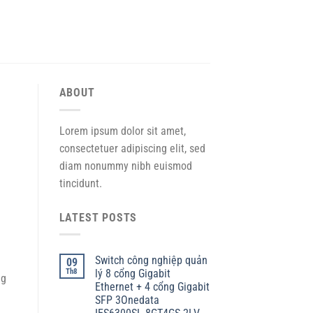
ABOUT
Lorem ipsum dolor sit amet,
consectetuer adipiscing elit, sed
diam nonummy nibh euismod
tincidunt.
LATEST POSTS
Switch công nghiệp quản
09
Th8
lý 8 cổng Gigabit
ng
Ethernet + 4 cổng Gigabit
SFP 3Onedata