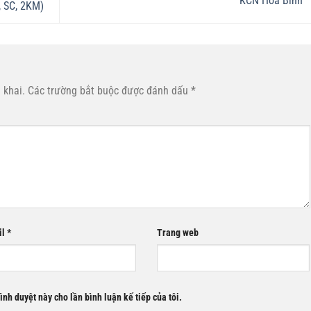
KCN Hòa Bình
 SC, 2KM)
 khai.
Các trường bắt buộc được đánh dấu
*
il
*
Trang web
rình duyệt này cho lần bình luận kế tiếp của tôi.