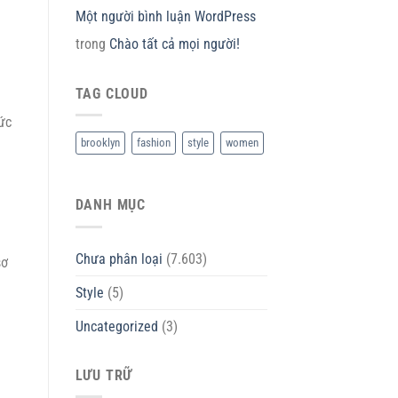
Một người bình luận WordPress
trong
Chào tất cả mọi người!
TAG CLOUD
ức
brooklyn
fashion
style
women
DANH MỤC
Chưa phân loại
(7.603)
sơ
Style
(5)
Uncategorized
(3)
LƯU TRỮ