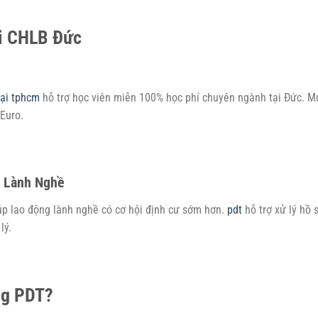
ại CHLB Đức
tại tphcm
hỗ trợ học viên miễn 100% học phí chuyên ngành tại Đức. M
Euro.
g Lành Nghề
úp lao động lành nghề có cơ hội định cư sớm hơn.
pdt
hỗ trợ xử lý hồ 
lý.
ng PDT?