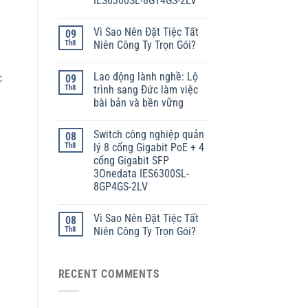
IES6300SL-8GT4GS-2LV
Vì Sao Nên Đặt Tiệc Tất
09
Th8
Niên Công Ty Trọn Gói?
Lao động lành nghề: Lộ
c
09
Th8
trình sang Đức làm việc
bài bản và bền vững
Switch công nghiệp quản
08
Th8
lý 8 cổng Gigabit PoE + 4
cổng Gigabit SFP
3Onedata IES6300SL-
8GP4GS-2LV
Vì Sao Nên Đặt Tiệc Tất
08
Th8
Niên Công Ty Trọn Gói?
RECENT COMMENTS