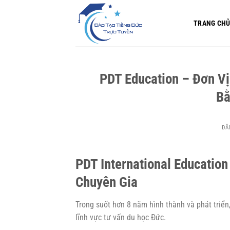
Bỏ
qua
TRANG CH
nội
dung
PDT Education – Đơn Vị
Bằ
ĐĂ
PDT International Educatio
Chuyên Gia
Trong suốt hơn 8 năm hình thành và phát triển
lĩnh vực tư vấn du học Đức.