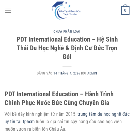
Bỏ
0
qua
nội
dung
CHƯA PHÂN LOẠI
PDT International Education – Hệ Sinh
Thái Du Học Nghề & Định Cư Đức Trọn
Gói
ĐĂNG VÀO
14 THÁNG 4, 2026
BỞI
ADMIN
PDT International Education – Hành Trình
Chinh Phục Nước Đức Cùng Chuyên Gia
Với bề dày kinh nghiệm từ năm 2015,
trung tâm du học nghề đức
uy tín tại tphcm
luôn là địa chỉ tin cậy hàng đầu cho học viên
muốn vươn ra biển lớn Châu Âu.