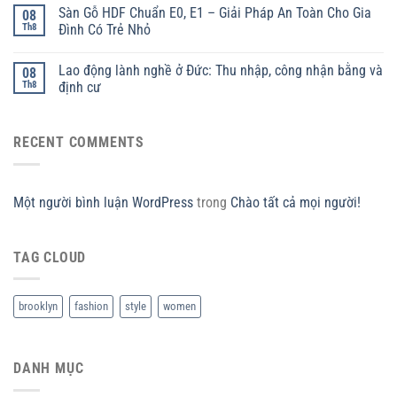
Sàn Gỗ HDF Chuẩn E0, E1 – Giải Pháp An Toàn Cho Gia
08
Th8
Đình Có Trẻ Nhỏ
Lao động lành nghề ở Đức: Thu nhập, công nhận bằng và
08
Th8
định cư
RECENT COMMENTS
Một người bình luận WordPress
trong
Chào tất cả mọi người!
TAG CLOUD
brooklyn
fashion
style
women
DANH MỤC