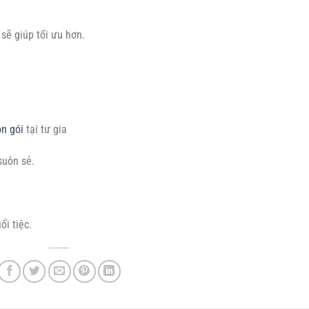
ẽ giúp tối ưu hơn.
ọn gói
tại tư gia
suôn sẻ.
i tiệc.