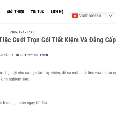
Ủ
GIỚI THIỆU
TIN TỨC
LIÊN HỆ
Vietnamese
CHƯA PHÂN LOẠI
iệc Cưới Trọn Gói Tiết Kiệm Và Đẳng Cấp
NG VÀO
11 THÁNG 4, 2026
BỞI
ADMIN
ức tiện lợi nhờ sự tiện lợi. Tuy nhiên, để có một buổi tiệc vừa tối ưu 
 kinh nghiệm sau:
cách mong muốn ngay từ đầu.