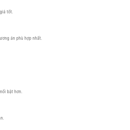
iá tốt.
hương án phù hợp nhất.
nổi bật hơn.
ẫn.