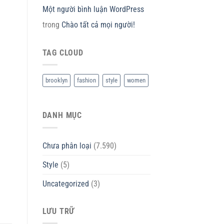
Một người bình luận WordPress
trong
Chào tất cả mọi người!
TAG CLOUD
brooklyn
fashion
style
women
DANH MỤC
Chưa phân loại
(7.590)
Style
(5)
Uncategorized
(3)
LƯU TRỮ