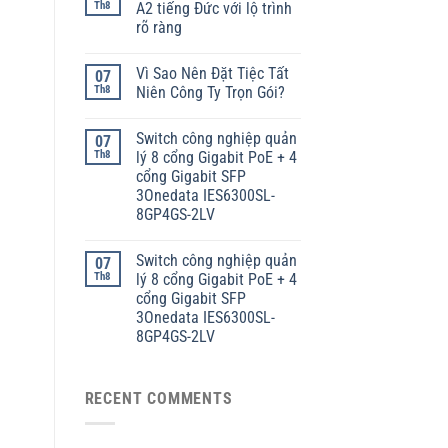
Th8
A2 tiếng Đức với lộ trình
rõ ràng
Vì Sao Nên Đặt Tiệc Tất
07
Th8
Niên Công Ty Trọn Gói?
Switch công nghiệp quản
07
Th8
lý 8 cổng Gigabit PoE + 4
cổng Gigabit SFP
3Onedata IES6300SL-
8GP4GS-2LV
Switch công nghiệp quản
07
Th8
lý 8 cổng Gigabit PoE + 4
cổng Gigabit SFP
3Onedata IES6300SL-
8GP4GS-2LV
RECENT COMMENTS