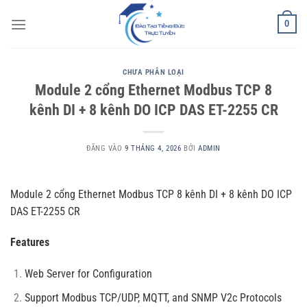
Bỏ
0
qua
nội
dung
CHƯA PHÂN LOẠI
Module 2 cổng Ethernet Modbus TCP 8
kênh DI + 8 kênh DO ICP DAS ET-2255 CR
ĐĂNG VÀO
9 THÁNG 4, 2026
BỞI
ADMIN
Module 2 cổng Ethernet Modbus TCP 8 kênh DI + 8 kênh DO ICP
DAS ET-2255 CR
Features
Web Server for Configuration
Support Modbus TCP/UDP, MQTT, and SNMP V2c Protocols