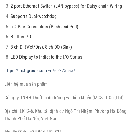
2-port Ethernet Switch (LAN bypass) for Daisy-chain Wiring
Supports Dual-watchdog
I/O Pair Connection (Push and Pull)
Built-in I/O
8-ch DI (Wet/Dry), 8-ch DO (Sink)
LED Display to Indicate the I/O Status
https://mcttgroup.com.vn/et-2255-cr/
Liên hệ mua sản phẩm
Công ty TNHH Thiết bị đo lường và điều khiển (MC&TT Co.,Ltd)
Địa chỉ: LK12-8, Khu tái định cư Ngô Thì Nhậm, Phường Hà Đông,
Thành Phố Hà Nội, Việt Nam
Mobile/Zalo: +84 904 251 826