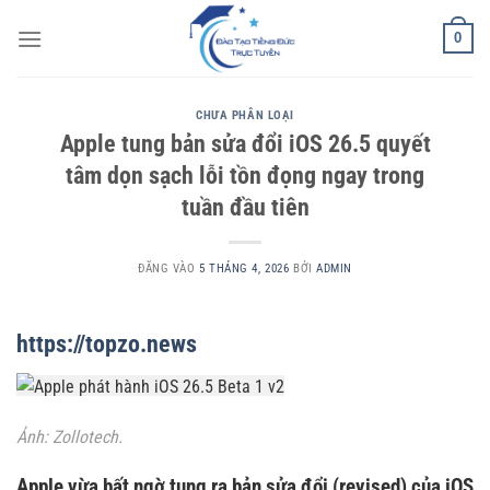
Bỏ
0
qua
nội
dung
CHƯA PHÂN LOẠI
Apple tung bản sửa đổi iOS 26.5 quyết
tâm dọn sạch lỗi tồn đọng ngay trong
tuần đầu tiên
ĐĂNG VÀO
5 THÁNG 4, 2026
BỞI
ADMIN
https://topzo.news
Ảnh: Zollotech.
Apple vừa bất ngờ tung ra bản sửa đổi (revised) của iOS