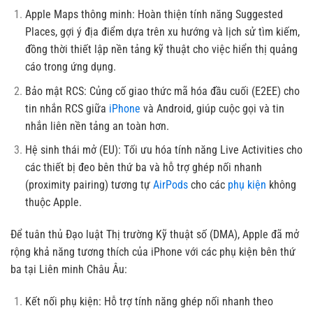
Apple Maps thông minh: Hoàn thiện tính năng Suggested
Places, gợi ý địa điểm dựa trên xu hướng và lịch sử tìm kiếm,
đồng thời thiết lập nền tảng kỹ thuật cho việc hiển thị quảng
cáo trong ứng dụng.
Bảo mật RCS: Củng cố giao thức mã hóa đầu cuối (E2EE) cho
tin nhắn RCS giữa
iPhone
và Android, giúp cuộc gọi và tin
nhắn liên nền tảng an toàn hơn.
Hệ sinh thái mở (EU): Tối ưu hóa tính năng Live Activities cho
các thiết bị đeo bên thứ ba và hỗ trợ ghép nối nhanh
(proximity pairing) tương tự
AirPods
cho các
phụ kiện
không
thuộc Apple.
Để tuân thủ Đạo luật Thị trường Kỹ thuật số (DMA), Apple đã mở
rộng khả năng tương thích của iPhone với các phụ kiện bên thứ
ba tại Liên minh Châu Âu:
Kết nối phụ kiện: Hỗ trợ tính năng ghép nối nhanh theo