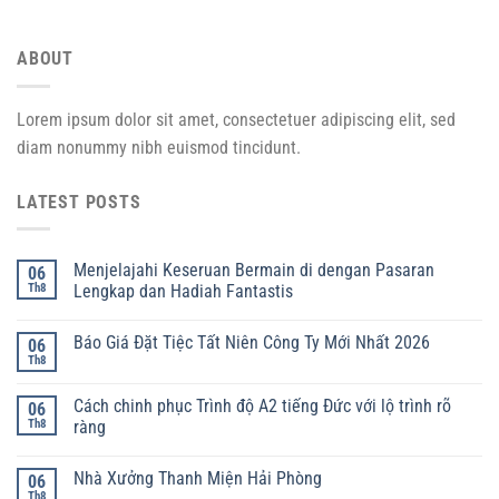
ABOUT
Lorem ipsum dolor sit amet, consectetuer adipiscing elit, sed
diam nonummy nibh euismod tincidunt.
LATEST POSTS
Menjelajahi Keseruan Bermain di dengan Pasaran
06
Th8
Lengkap dan Hadiah Fantastis
Báo Giá Đặt Tiệc Tất Niên Công Ty Mới Nhất 2026
06
Th8
Cách chinh phục Trình độ A2 tiếng Đức với lộ trình rõ
06
Th8
ràng
Nhà Xưởng Thanh Miện Hải Phòng
06
Th8