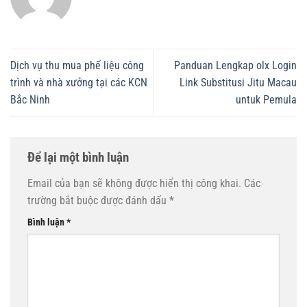
Dịch vụ thu mua phế liệu công
Panduan Lengkap olx Login
trình và nhà xưởng tại các KCN
Link Substitusi Jitu Macau
Bắc Ninh
untuk Pemula
Để lại một bình luận
Email của bạn sẽ không được hiển thị công khai.
Các
trường bắt buộc được đánh dấu
*
Bình luận
*