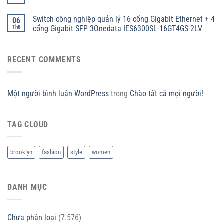
Switch công nghiệp quản lý 16 cổng Gigabit Ethernet + 4
06
Th8
cổng Gigabit SFP 3Onedata IES6300SL-16GT4GS-2LV
RECENT COMMENTS
Một người bình luận WordPress
trong
Chào tất cả mọi người!
TAG CLOUD
brooklyn
fashion
style
women
DANH MỤC
Chưa phân loại
(7.576)