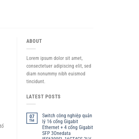
ABOUT
Lorem ipsum dolor sit amet,
consectetuer adipiscing elit, sed
diam nonummy nibh euismod
tincidunt.
LATEST POSTS
Switch công nghiệp quản
07
Th8
lý 16 cổng Gigabit
tổ
Ethernet + 4 cổng Gigabit
SFP 3Onedata