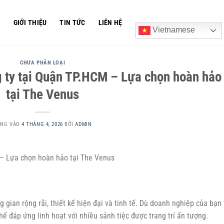
Ủ
GIỚI THIỆU
TIN TỨC
LIÊN HỆ
Vietnamese
CHƯA PHÂN LOẠI
ng ty tại Quận TP.HCM – Lựa chọn hoàn hảo
tại The Venus
ĂNG VÀO
4 THÁNG 4, 2026
BỞI
ADMIN
– Lựa chọn hoàn hảo tại The Venus
 gian rộng rãi, thiết kế hiện đại và tinh tế. Dù doanh nghiệp của bạn 
hể đáp ứng linh hoạt với nhiều sảnh tiệc được trang trí ấn tượng.