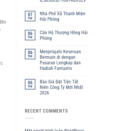
IES6300SL-16GT4GS-2LV
Nhà Phố Xã Thanh Miện
07
Th8
Hải Phòng
 đến
p
Căn Hộ Thượng Hồng Hải
06
Th8
Phòng
Menjelajahi Keseruan
06
Th8
Bermain di dengan
Pasaran Lengkap dan
ức
Hadiah Fantastis
Báo Giá Đặt Tiệc Tất
06
Th8
Niên Công Ty Mới Nhất
2026
,
RECENT COMMENTS
Một người bình luận WordPress