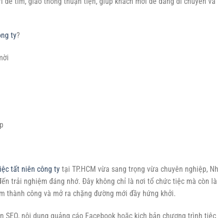
rí dễ tìm, giao thông thuận tiện, giúp khách mời dễ dàng di chuyển và
ông ty
?
mời
p
iệc tất niên công ty
tại TP.HCM vừa sang trọng vừa chuyên nghiệp, N
n trải nghiệm đáng nhớ. Đây không chỉ là nơi tổ chức tiệc mà còn là
ăm thành công và mở ra chặng đường mới đầy hứng khởi.
n SEO, nội dung quảng cáo Facebook hoặc kịch bản chương trình tiệc 