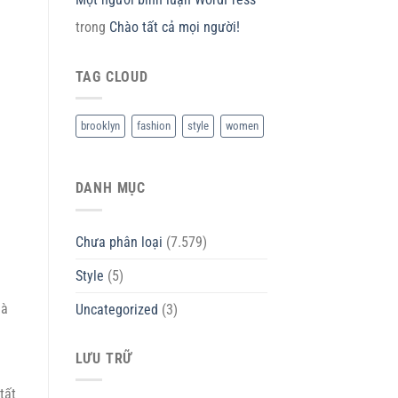
trong
Chào tất cả mọi người!
TAG CLOUD
brooklyn
fashion
style
women
DANH MỤC
Chưa phân loại
(7.579)
Style
(5)
hà
Uncategorized
(3)
LƯU TRỮ
tất