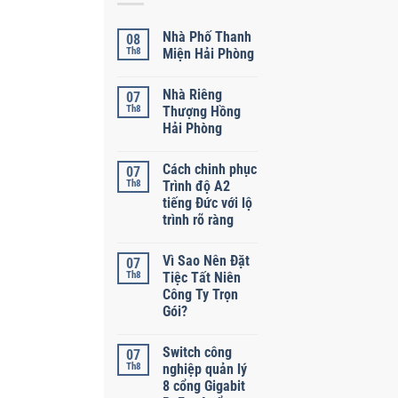
Nhà Phố Thanh
08
Th8
Miện Hải Phòng
Nhà Riêng
07
Th8
Thượng Hồng
Hải Phòng
Cách chinh phục
07
Th8
Trình độ A2
tiếng Đức với lộ
trình rõ ràng
Vì Sao Nên Đặt
07
Th8
Tiệc Tất Niên
Công Ty Trọn
Gói?
Switch công
07
Th8
nghiệp quản lý
8 cổng Gigabit