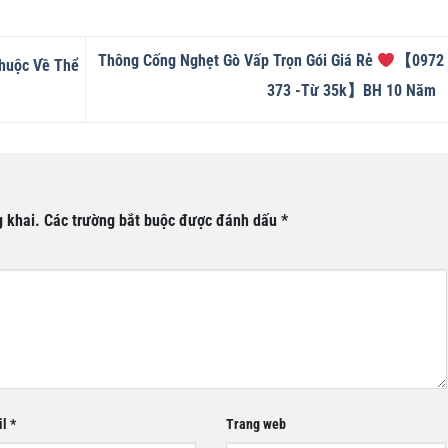
Thông Cống Nghẹt Gò Vấp Trọn Gói Giá Rẻ
【0972 
Thuộc Về Thể
373 -Từ 35k】BH 10 Năm
 khai.
Các trường bắt buộc được đánh dấu
*
il
*
Trang web