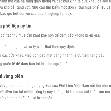
mạnh mẽ của hạ tầng giao thông và các khu kinh tế cửa khẩu đã kéo 
 và kho bãi tăng vọt. Nhu cầu tìm kiếm một đơn vị
thu mua phế liệu L
bao giờ hết đối với các doanh nghiệp tại đây.
 phế liệu uy tín
n đối tác thu mua cần khắt khe hơn để đảm bảo không bị ép giá:
 phép thu gom và xử lý chất thải theo quy định.
i các cửa khẩu, việc dọn dẹp mặt bằng nhanh là ưu tiên hàng đầu.
ng quốc tế để đảm bảo lợi ích cho người bán.
ại vùng biên
ch vụ
thu mua phế liệu Lạng Sơn
của Phế Liệu Việt Nam nổi lên như 
i và tiềm lực tài chính, công ty này không chỉ thu mua sắt thép vụn mà
 tử và nhựa phế liệu số lượng lớn.