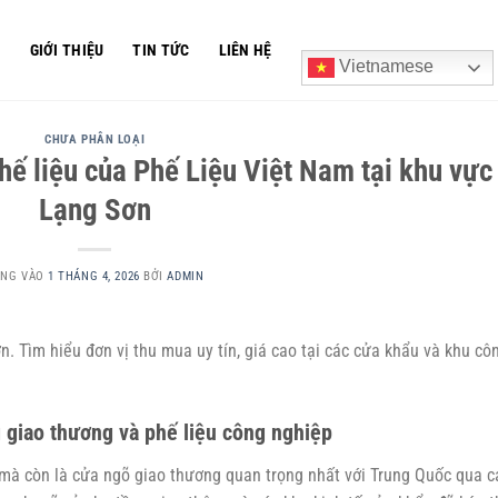
Ủ
GIỚI THIỆU
TIN TỨC
LIÊN HỆ
Vietnamese
CHƯA PHÂN LOẠI
hế liệu của Phế Liệu Việt Nam tại khu vực
Lạng Sơn
ĂNG VÀO
1 THÁNG 4, 2026
BỞI
ADMIN
. Tìm hiểu đơn vị thu mua uy tín, giá cao tại các cửa khẩu và khu cô
giao thương và phế liệu công nghiệp
 mà còn là cửa ngõ giao thương quan trọng nhất với Trung Quốc qua c