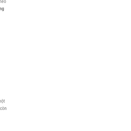
theo
ạng
một
 còn