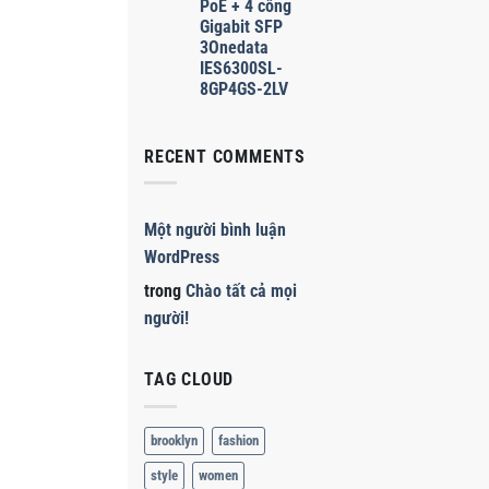
PoE + 4 cổng
Gigabit SFP
3Onedata
IES6300SL-
8GP4GS-2LV
RECENT COMMENTS
Một người bình luận
WordPress
trong
Chào tất cả mọi
người!
TAG CLOUD
brooklyn
fashion
style
women