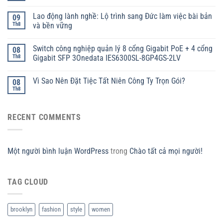
Lao động lành nghề: Lộ trình sang Đức làm việc bài bản
09
Th8
và bền vững
Switch công nghiệp quản lý 8 cổng Gigabit PoE + 4 cổng
08
Th8
Gigabit SFP 3Onedata IES6300SL-8GP4GS-2LV
Vì Sao Nên Đặt Tiệc Tất Niên Công Ty Trọn Gói?
08
Th8
RECENT COMMENTS
Một người bình luận WordPress
trong
Chào tất cả mọi người!
TAG CLOUD
brooklyn
fashion
style
women