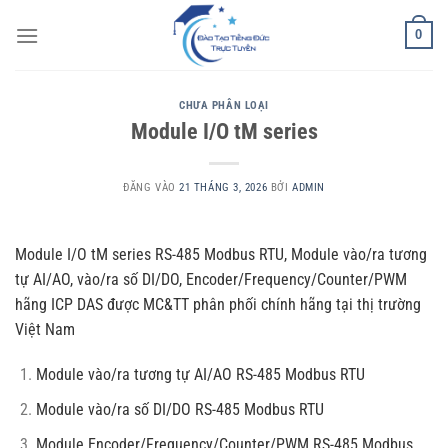
Bỏ
0
qua
nội
dung
CHƯA PHÂN LOẠI
Module I/O tM series
ĐĂNG VÀO
21 THÁNG 3, 2026
BỞI
ADMIN
Module I/O tM series RS-485 Modbus RTU, Module vào/ra tương
tự AI/AO, vào/ra số DI/DO, Encoder/Frequency/Counter/PWM
hãng ICP DAS được MC&TT phân phối chính hãng tại thị trường
Việt Nam
Module vào/ra tương tự AI/AO RS-485 Modbus RTU
Module vào/ra số DI/DO RS-485 Modbus RTU
Module Encoder/Frequency/Counter/PWM RS-485 Modbus