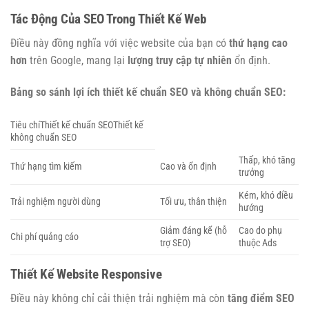
Tác Động Của SEO Trong Thiết Kế Web
Điều này đồng nghĩa với việc website của bạn có
thứ hạng cao
hơn
trên Google, mang lại
lượng truy cập tự nhiên
ổn định.
Bảng so sánh lợi ích thiết kế chuẩn SEO và không chuẩn SEO:
Tiêu chíThiết kế chuẩn SEOThiết kế
không chuẩn SEO
Thấp, khó tăng
Thứ hạng tìm kiếm
Cao và ổn định
trưởng
Kém, khó điều
Trải nghiệm người dùng
Tối ưu, thân thiện
hướng
Giảm đáng kể (hỗ
Cao do phụ
Chi phí quảng cáo
trợ SEO)
thuộc Ads
Thiết Kế Website Responsive
Điều này không chỉ cải thiện trải nghiệm mà còn
tăng điểm SEO