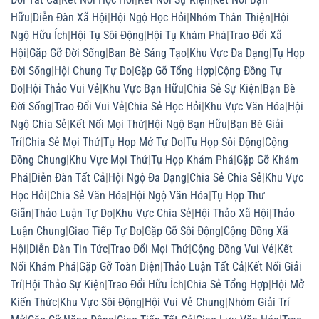
Hữu
|
Diễn Đàn Xã Hội
|
Hội Ngộ Học Hỏi
|
Nhóm Thân Thiện
|
Hội
Ngộ Hữu Ích
|
Hội Tụ Sôi Động
|
Hội Tụ Khám Phá
|
Trao Đổi Xã
Hội
|
Gặp Gỡ Đời Sống
|
Bạn Bè Sáng Tạo
|
Khu Vực Đa Dạng
|
Tụ Họp
Đời Sống
|
Hội Chung Tự Do
|
Gặp Gỡ Tổng Hợp
|
Cộng Đồng Tự
Do
|
Hội Thảo Vui Vẻ
|
Khu Vực Bạn Hữu
|
Chia Sẻ Sự Kiện
|
Bạn Bè
Đời Sống
|
Trao Đổi Vui Vẻ
|
Chia Sẻ Học Hỏi
|
Khu Vực Văn Hóa
|
Hội
Ngộ Chia Sẻ
|
Kết Nối Mọi Thứ
|
Hội Ngộ Bạn Hữu
|
Bạn Bè Giải
Trí
|
Chia Sẻ Mọi Thứ
|
Tụ Họp Mở Tự Do
|
Tụ Họp Sôi Động
|
Cộng
Đồng Chung
|
Khu Vực Mọi Thứ
|
Tụ Họp Khám Phá
|
Gặp Gỡ Khám
Phá
|
Diễn Đàn Tất Cả
|
Hội Ngộ Đa Dạng
|
Chia Sẻ Chia Sẻ
|
Khu Vực
Học Hỏi
|
Chia Sẻ Văn Hóa
|
Hội Ngộ Văn Hóa
|
Tụ Họp Thư
Giãn
|
Thảo Luận Tự Do
|
Khu Vực Chia Sẻ
|
Hội Thảo Xã Hội
|
Thảo
Luận Chung
|
Giao Tiếp Tự Do
|
Gặp Gỡ Sôi Động
|
Cộng Đồng Xã
Hội
|
Diễn Đàn Tin Tức
|
Trao Đổi Mọi Thứ
|
Cộng Đồng Vui Vẻ
|
Kết
Nối Khám Phá
|
Gặp Gỡ Toàn Diện
|
Thảo Luận Tất Cả
|
Kết Nối Giải
Trí
|
Hội Thảo Sự Kiện
|
Trao Đổi Hữu Ích
|
Chia Sẻ Tổng Hợp
|
Hội Mở
Kiến Thức
|
Khu Vực Sôi Động
|
Hội Vui Vẻ Chung
|
Nhóm Giải Trí