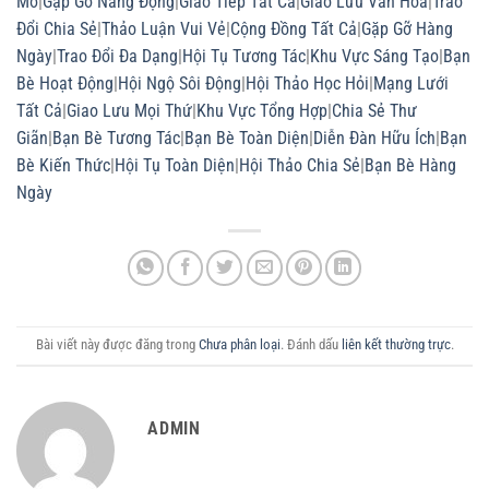
Mở
|
Gặp Gỡ Năng Động
|
Giao Tiếp Tất Cả
|
Giao Lưu Văn Hóa
|
Trao
Đổi Chia Sẻ
|
Thảo Luận Vui Vẻ
|
Cộng Đồng Tất Cả
|
Gặp Gỡ Hàng
Ngày
|
Trao Đổi Đa Dạng
|
Hội Tụ Tương Tác
|
Khu Vực Sáng Tạo
|
Bạn
Bè Hoạt Động
|
Hội Ngộ Sôi Động
|
Hội Thảo Học Hỏi
|
Mạng Lưới
Tất Cả
|
Giao Lưu Mọi Thứ
|
Khu Vực Tổng Hợp
|
Chia Sẻ Thư
Giãn
|
Bạn Bè Tương Tác
|
Bạn Bè Toàn Diện
|
Diễn Đàn Hữu Ích
|
Bạn
Bè Kiến Thức
|
Hội Tụ Toàn Diện
|
Hội Thảo Chia Sẻ
|
Bạn Bè Hàng
Ngày
Bài viết này được đăng trong
Chưa phân loại
. Đánh dấu
liên kết thường trực
.
ADMIN