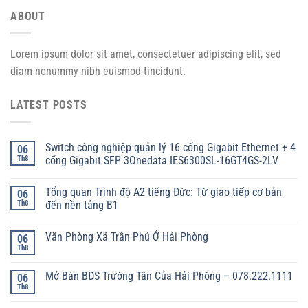
ABOUT
Lorem ipsum dolor sit amet, consectetuer adipiscing elit, sed
diam nonummy nibh euismod tincidunt.
LATEST POSTS
Switch công nghiệp quản lý 16 cổng Gigabit Ethernet + 4
06
Th8
cổng Gigabit SFP 3Onedata IES6300SL-16GT4GS-2LV
Tổng quan Trình độ A2 tiếng Đức: Từ giao tiếp cơ bản
06
Th8
đến nền tảng B1
Văn Phòng Xã Trần Phú Ở Hải Phòng
06
Th8
Mở Bán BĐS Trường Tân Của Hải Phòng – 078.222.1111
06
Th8