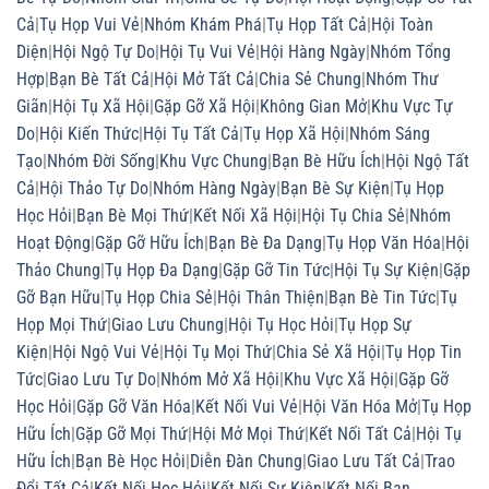
Cả
|
Tụ Họp Vui Vẻ
|
Nhóm Khám Phá
|
Tụ Họp Tất Cả
|
Hội Toàn
Diện
|
Hội Ngộ Tự Do
|
Hội Tụ Vui Vẻ
|
Hội Hàng Ngày
|
Nhóm Tổng
Hợp
|
Bạn Bè Tất Cả
|
Hội Mở Tất Cả
|
Chia Sẻ Chung
|
Nhóm Thư
Giãn
|
Hội Tụ Xã Hội
|
Gặp Gỡ Xã Hội
|
Không Gian Mở
|
Khu Vực Tự
Do
|
Hội Kiến Thức
|
Hội Tụ Tất Cả
|
Tụ Họp Xã Hội
|
Nhóm Sáng
Tạo
|
Nhóm Đời Sống
|
Khu Vực Chung
|
Bạn Bè Hữu Ích
|
Hội Ngộ Tất
Cả
|
Hội Thảo Tự Do
|
Nhóm Hàng Ngày
|
Bạn Bè Sự Kiện
|
Tụ Họp
Học Hỏi
|
Bạn Bè Mọi Thứ
|
Kết Nối Xã Hội
|
Hội Tụ Chia Sẻ
|
Nhóm
Hoạt Động
|
Gặp Gỡ Hữu Ích
|
Bạn Bè Đa Dạng
|
Tụ Họp Văn Hóa
|
Hội
Thảo Chung
|
Tụ Họp Đa Dạng
|
Gặp Gỡ Tin Tức
|
Hội Tụ Sự Kiện
|
Gặp
Gỡ Bạn Hữu
|
Tụ Họp Chia Sẻ
|
Hội Thân Thiện
|
Bạn Bè Tin Tức
|
Tụ
Họp Mọi Thứ
|
Giao Lưu Chung
|
Hội Tụ Học Hỏi
|
Tụ Họp Sự
Kiện
|
Hội Ngộ Vui Vẻ
|
Hội Tụ Mọi Thứ
|
Chia Sẻ Xã Hội
|
Tụ Họp Tin
Tức
|
Giao Lưu Tự Do
|
Nhóm Mở Xã Hội
|
Khu Vực Xã Hội
|
Gặp Gỡ
Học Hỏi
|
Gặp Gỡ Văn Hóa
|
Kết Nối Vui Vẻ
|
Hội Văn Hóa Mở
|
Tụ Họp
Hữu Ích
|
Gặp Gỡ Mọi Thứ
|
Hội Mở Mọi Thứ
|
Kết Nối Tất Cả
|
Hội Tụ
Hữu Ích
|
Bạn Bè Học Hỏi
|
Diễn Đàn Chung
|
Giao Lưu Tất Cả
|
Trao
Đổi Tất Cả
|
Kết Nối Học Hỏi
|
Kết Nối Sự Kiện
|
Kết Nối Bạn