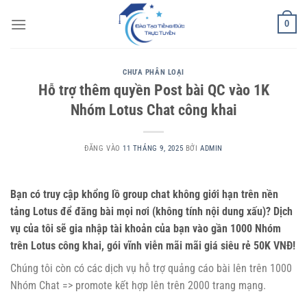
Bỏ
0
qua
nội
dung
CHƯA PHÂN LOẠI
Hỗ trợ thêm quyền Post bài QC vào 1K
Nhóm Lotus Chat công khai
ĐĂNG VÀO
11 THÁNG 9, 2025
BỞI
ADMIN
Bạn có truy cập khổng lồ group chat không giới hạn trên nền
tảng Lotus để đăng bài mọi nơi (không tính nội dung xấu)? Dịch
vụ của tôi sẽ gia nhập tài khoản của bạn vào gần 1000 Nhóm
trên Lotus công khai, gói vĩnh viễn mãi mãi giá siêu rẻ 50K VNĐ!
Chúng tôi còn có các dịch vụ hỗ trợ quảng cáo bài lên trên 1000
Nhóm Chat => promote kết hợp lên trên 2000 trang mạng.