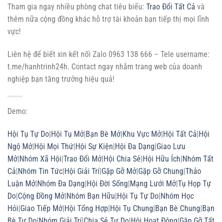
Tham gia ngay nhiều phòng chat tiêu biểu:
Trao Đổi Tất Cả
và
thêm nữa cộng đồng khác hỗ trợ tài khoản bạn tiếp thị mọi lĩnh
vực!
Liên hệ để biết xin kết nối Zalo 0963 138 666 – Tele username:
t.me/hanhtrinh24h. Contact ngay nhằm trang web của doanh
nghiệp bạn tăng trưởng hiệu quả!
Demo:
Hội Tụ Tự Do
|
Hội Tụ Mở
|
Bạn Bè Mở
|
Khu Vực Mở
|
Hội Tất Cả
|
Hội
Ngộ Mở
|
Hội Mọi Thứ
|
Hội Sự Kiện
|
Hội Đa Dạng
|
Giao Lưu
Mở
|
Nhóm Xã Hội
|
Trao Đổi Mở
|
Hội Chia Sẻ
|
Hội Hữu Ích
|
Nhóm Tất
Cả
|
Nhóm Tin Tức
|
Hội Giải Trí
|
Gặp Gỡ Mở
|
Gặp Gỡ Chung
|
Thảo
Luận Mở
|
Nhóm Đa Dạng
|
Hội Đời Sống
|
Mạng Lưới Mở
|
Tụ Họp Tự
Do
|
Cộng Đồng Mở
|
Nhóm Bạn Hữu
|
Hội Tụ Tự Do
|
Nhóm Học
Hỏi
|
Giao Tiếp Mở
|
Hội Tổng Hợp
|
Hội Tụ Chung
|
Bạn Bè Chung
|
Bạn
Bè Tự Do
|
Nhóm Giải Trí
|
Chia Sẻ Tự Do
|
Hội Hoạt Động
|
Gặp Gỡ Tất