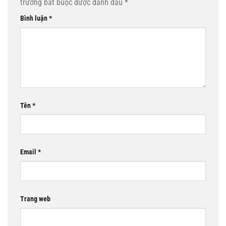
trường bắt buộc được đánh dấu
*
Bình luận
*
Tên
*
Email
*
Trang web