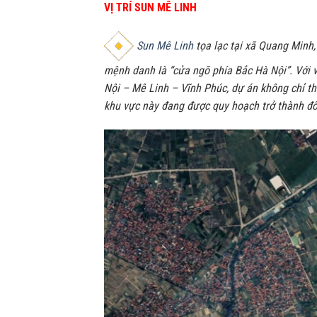
VỊ TRÍ SUN MÊ LINH
Sun Mê Linh
tọa lạc tại xã Quang Minh,
mệnh danh là “cửa ngõ phía Bắc Hà Nội”. Với vị
Nội – Mê Linh – Vĩnh Phúc, dự án không chỉ t
khu vực này đang được quy hoạch trở thành đô 