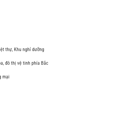
iệt thự, Khu nghỉ dưỡng
, đô thị vệ tinh phía Bắc
g mại