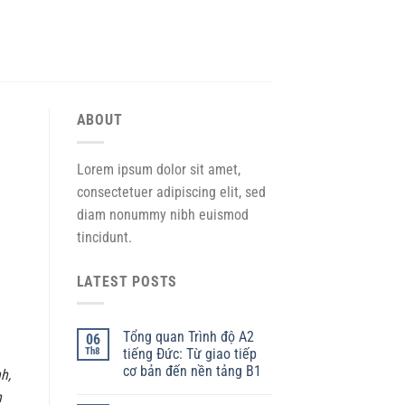
ABOUT
Lorem ipsum dolor sit amet,
consectetuer adipiscing elit, sed
diam nonummy nibh euismod
tincidunt.
LATEST POSTS
Tổng quan Trình độ A2
06
Th8
tiếng Đức: Từ giao tiếp
cơ bản đến nền tảng B1
h,
n