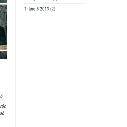
Tháng 8 2013
(2)
hố
trúc
 đô