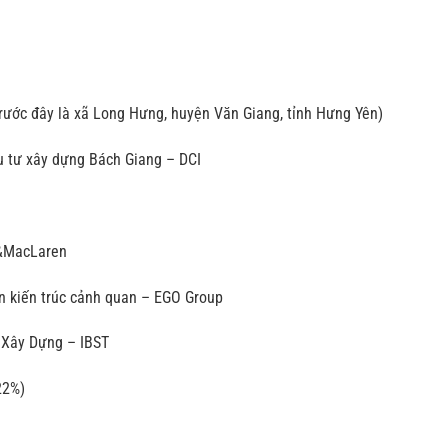
(trước đây là xã Long Hưng, huyện Văn Giang, tỉnh Hưng Yên)
u tư xây dựng Bách Giang – DCI
n&MacLaren
n kiến trúc cảnh quan – EGO Group
 Xây Dựng – IBST
22%)