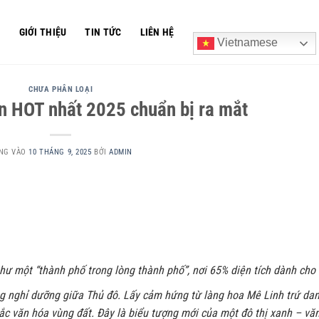
Ủ
GIỚI THIỆU
TIN TỨC
LIÊN HỆ
Vietnamese
CHƯA PHÂN LOẠI
án HOT nhất 2025 chuẩn bị ra mắt
NG VÀO
10 THÁNG 9, 2025
BỞI
ADMIN
hư một “thành phố trong lòng thành phố”, nơi 65% diện tích dành cho
ng nghỉ dưỡng giữa Thủ đô. Lấy cảm hứng từ làng hoa Mê Linh trứ dan
ắc văn hóa vùng đất. Đây là biểu tượng mới của một đô thị xanh – vă