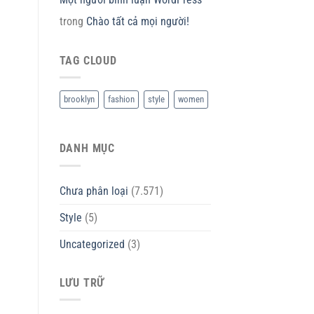
trong
Chào tất cả mọi người!
TAG CLOUD
brooklyn
fashion
style
women
DANH MỤC
Chưa phân loại
(7.571)
Style
(5)
Uncategorized
(3)
LƯU TRỮ