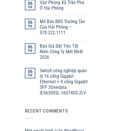
Văn Phòng Xã Trần Phú
06
Th8
Ở Hải Phòng
Mở Bán BĐS Trường Tân
06
Th8
Của Hải Phòng –
078.222.1111
Báo Giá Đặt Tiệc Tất
06
Th8
Niên Công Ty Mới Nhất
2026
Switch công nghiệp quản
06
Th8
lý 16 cổng Gigabit
Ethernet + 4 cổng Gigabit
SFP 3Onedata
IES6300SL-16GT4GS-2LV
RECENT COMMENTS
Một người bình luận WordPress