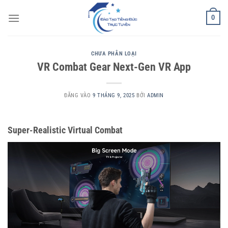
Bỏ
0
qua
nội
dung
CHƯA PHÂN LOẠI
VR Combat Gear Next-Gen VR App
ĐĂNG VÀO
9 THÁNG 9, 2025
BỞI
ADMIN
Super-Realistic Virtual Combat