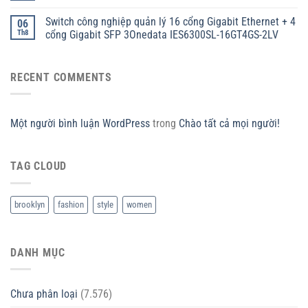
Switch công nghiệp quản lý 16 cổng Gigabit Ethernet + 4
06
Th8
cổng Gigabit SFP 3Onedata IES6300SL-16GT4GS-2LV
RECENT COMMENTS
Một người bình luận WordPress
trong
Chào tất cả mọi người!
TAG CLOUD
brooklyn
fashion
style
women
DANH MỤC
Chưa phân loại
(7.576)