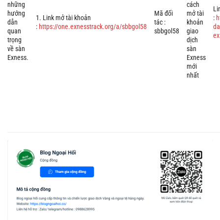
những
cách
Li
hướng
Mã đối
mở tài
1. Link mở tài khoản
:
h
dẫn
tác :
khoản
:
https://one.exnesstrack.org/a/sbbgol58
da
quan
sbbgol58
giao
ex
trọng
dịch
về sàn
sàn
Exness.
Exness
mới
nhất