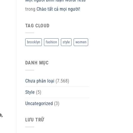
trong
Chào tất cả mọi người!
TAG CLOUD
brooklyn
fashion
style
women
DANH MỤC
Chưa phân loại
(7.568)
Style
(5)
Uncategorized
(3)
p,
LƯU TRỮ