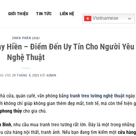
Ủ
GIỚI THIỆU
TIN TỨC
LIÊN HỆ
Vietnamese
CHƯA PHÂN LOẠI
y Hiền – Điểm Đến Uy Tín Cho Người Yêu
Nghệ Thuật
NG VÀO
29 THÁNG 8, 2025
BỞI
ADMIN
nhà cửa, quán café, văn phòng bằng
tranh treo tường nghệ thuật
ngày
h không chỉ giúp không gian thêm đẹp mắt, tinh tế, mà còn thể hiện 
 phong thủy
cho gia chủ.
n Bình
, nhu cầu mua tranh treo tường rất lớn. Đây là một trong những 
iều cửa hàng nội thất, tranh ảnh. Nếu bạn đang tìm kiếm một
cửa hàng