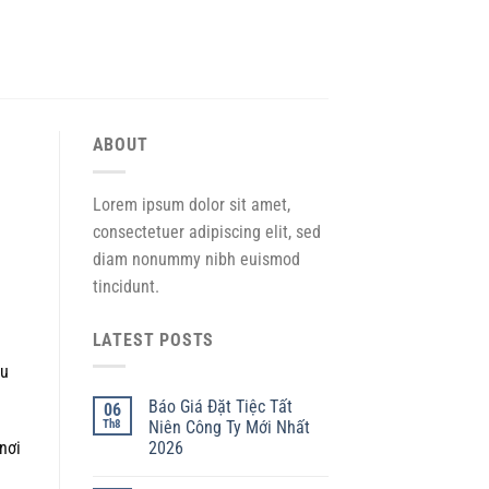
ABOUT
Lorem ipsum dolor sit amet,
consectetuer adipiscing elit, sed
diam nonummy nibh euismod
tincidunt.
LATEST POSTS
gu
Báo Giá Đặt Tiệc Tất
06
Th8
Niên Công Ty Mới Nhất
2026
nơi