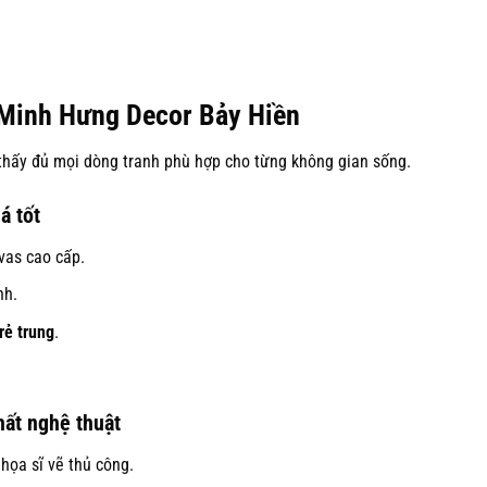
 Minh Hưng Decor Bảy Hiền
thấy đủ mọi dòng tranh phù hợp cho từng không gian sống.
á tốt
vas cao cấp.
nh.
rẻ trung
.
ất nghệ thuật
họa sĩ vẽ thủ công.