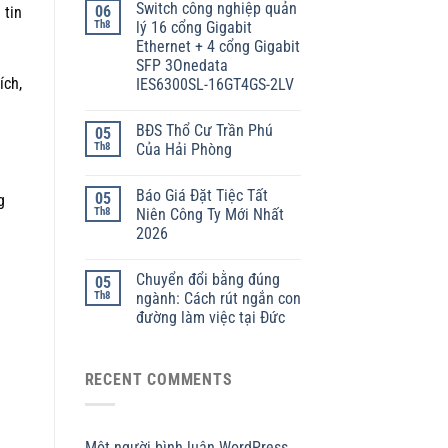
Switch công nghiệp quản
06
 tin
Th8
lý 16 cổng Gigabit
Ethernet + 4 cổng Gigabit
SFP 3Onedata
ích,
IES6300SL-16GT4GS-2LV
BĐS Thổ Cư Trần Phú
05
Th8
Của Hải Phòng
Báo Giá Đặt Tiệc Tất
05
g
Th8
Niên Công Ty Mới Nhất
2026
Chuyển đổi bằng đúng
05
Th8
ngành: Cách rút ngắn con
đường làm việc tại Đức
RECENT COMMENTS
Một người bình luận WordPress