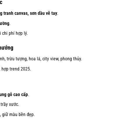
c
g tranh canvas, sơn dầu vẽ tay
.
trường
.
chi phí hợp lý.
 hướng
h, trừu tượng, hoa lá, city view, phong thủy.
 hợp trend 2025.
ung gỗ cao cấp
.
trầy xước.
, giữ màu bền đẹp.