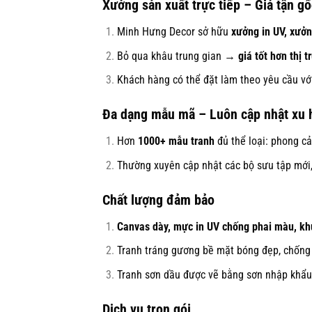
Xưởng sản xuất trực tiếp – Giá tận gố
Minh Hưng Decor sở hữu
xưởng in UV, xưởn
Bỏ qua khâu trung gian →
giá tốt hơn thị 
Khách hàng có thể đặt làm theo yêu cầu với 
Đa dạng mẫu mã – Luôn cập nhật xu
Hơn
1000+ mẫu tranh
đủ thể loại: phong cản
Thường xuyên cập nhật các bộ sưu tập mới,
Chất lượng đảm bảo
Canvas dày, mực in UV chống phai màu, kh
Tranh tráng gương bề mặt bóng đẹp, chống 
Tranh sơn dầu được vẽ bằng sơn nhập khẩu
Dịch vụ trọn gói