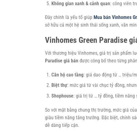
Không gian xanh & cảnh quan
: công viên t
Đây chính là yếu tố giúp
Mua bán Vinhomes Gr
sở hữu cả một hệ sinh thái sống xanh, văn min
Vinhomes Green Paradise giá 
Với thương hiệu Vinhomes, giá trị sản phẩm l
Paradise giá bán
được công bố theo từng phân
Căn hộ cao tầng
: giá dao động từ … triệu/m²,
Biệt thự
: mức giá từ vài chục tỷ đồng, nhưng
Shophouse
: giá trị từ … tỷ đồng, tiềm năng
So với mặt bằng chung thị trường, mức giá củ
giàu tiềm năng tăng trưởng. Đặc biệt, chính s
dễ dàng tiếp cận.