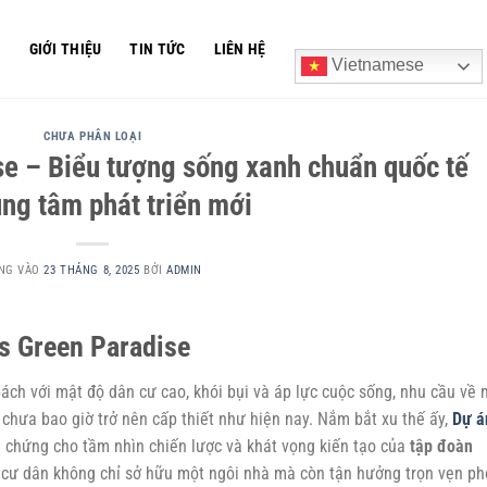
Ủ
GIỚI THIỆU
TIN TỨC
LIÊN HỆ
Vietnamese
CHƯA PHÂN LOẠI
e – Biểu tượng sống xanh chuẩn quốc tế
rung tâm phát triển mới
NG VÀO
23 THÁNG 8, 2025
BỞI
ADMIN
s Green Paradise
bách với mật độ dân cư cao, khói bụi và áp lực cuộc sống, nhu cầu về 
chưa bao giờ trở nên cấp thiết như hiện nay. Nắm bắt xu thế ấy,
Dự á
 chứng cho tầm nhìn chiến lược và khát vọng kiến tạo của
tập đoàn
nơi cư dân không chỉ sở hữu một ngôi nhà mà còn tận hưởng trọn vẹn p