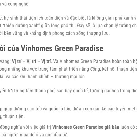
n và công nghệ.
ế, hệ sinh thái tiện ích toàn diện và đặc biệt là không gian phủ xanh 
 “thiên đường xanh” giữa lòng phố thị. Đây sẽ là lựa chọn lý tưởng c
lời bền vững và khẳng định phong cách sống thượng lưu.
t nối của Vinhomes Green Paradise
 vàng:
Vị trí – Vị trí – Vị trí
. Và Vinhomes Green Paradise hoàn toàn h
trong những khu vực trung tâm phát triển năng động, kết nối thuận tiện
đại và các khu hành chính – thương mại lớn.
huyển tới trung tâm thành phố, sân bay quốc tế, trường đại học trọng đ
ếp giáp đường cao tốc và quốc lộ lớn, dự án còn gần kề các tuyến met
, thuận tiện.
c đồng nghĩa với việc giá trị
Vinhomes Green Paradise giá bán
luôn có 
o cả người mua để ở và giới đầu tư.