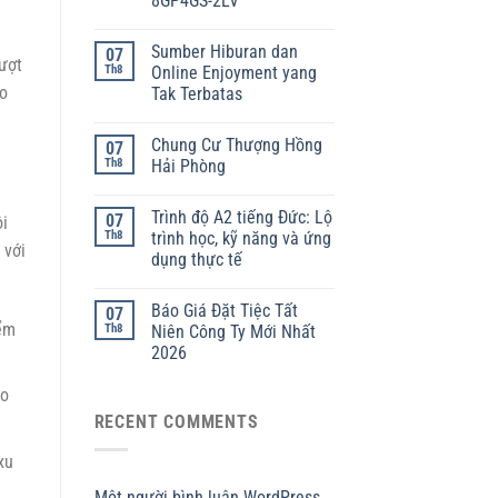
8GP4GS-2LV
Sumber Hiburan dan
07
vượt
Th8
Online Enjoyment yang
ho
Tak Terbatas
Chung Cư Thượng Hồng
07
Th8
Hải Phòng
Trình độ A2 tiếng Đức: Lộ
07
ội
Th8
trình học, kỹ năng và ứng
 với
dụng thực tế
Báo Giá Đặt Tiệc Tất
07
iểm
Th8
Niên Công Ty Mới Nhất
2026
ro
RECENT COMMENTS
xu
Một người bình luận WordPress