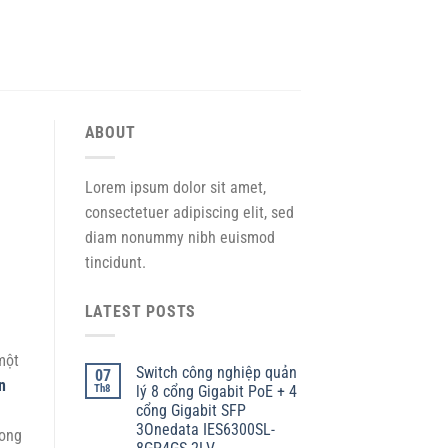
ABOUT
Lorem ipsum dolor sit amet,
consectetuer adipiscing elit, sed
diam nonummy nibh euismod
tincidunt.
LATEST POSTS
một
Switch công nghiệp quản
07
n
Th8
lý 8 cổng Gigabit PoE + 4
cổng Gigabit SFP
3Onedata IES6300SL-
hong