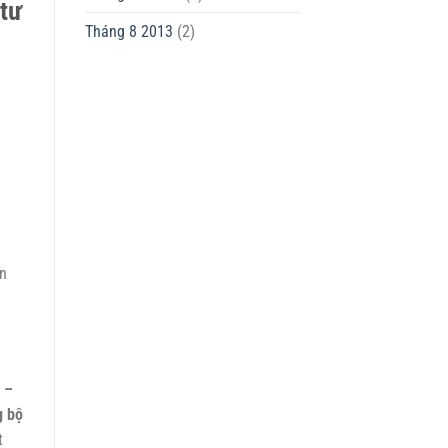
tư
Tháng 8 2013
(2)
h
ân
 –
g bộ
t