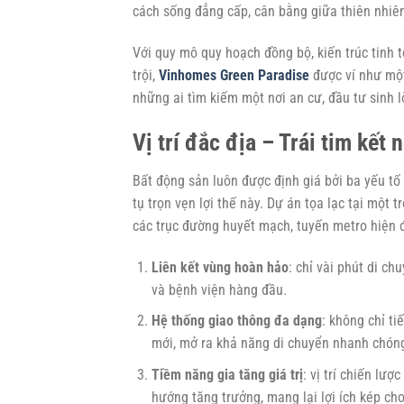
cách sống đẳng cấp, cân bằng giữa thiên nhiê
Với quy mô quy hoạch đồng bộ, kiến trúc tinh t
trội,
Vinhomes Green Paradise
được ví như một
những ai tìm kiếm một nơi an cư, đầu tư sinh 
Vị trí đắc địa – Trái tim kế
Bất động sản luôn được định giá bởi ba yếu tố
tụ trọn vẹn lợi thế này. Dự án tọa lạc tại một 
các trục đường huyết mạch, tuyến metro hiện 
Liên kết vùng hoàn hảo
: chỉ vài phút di c
và bệnh viện hàng đầu.
Hệ thống giao thông đa dạng
: không chỉ ti
mới, mở ra khả năng di chuyển nhanh chóng
Tiềm năng gia tăng giá trị
: vị trí chiến lượ
hướng tăng trưởng, mang lại lợi ích kép ch