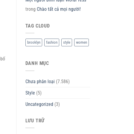
trong
Chào tất cả mọi người!
TAG CLOUD
brooklyn
fashion
style
women
 bố
DANH MỤC
Chưa phân loại
(7.586)
Style
(5)
Uncategorized
(3)
LƯU TRỮ