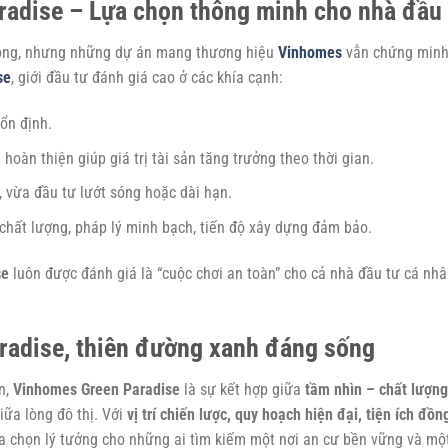
adise – Lựa chọn thông minh cho nhà đầu 
động, nhưng những dự án mang thương hiệu
Vinhomes
vẫn chứng min
se
, giới đầu tư đánh giá cao ở các khía cạnh:
ổn định.
ng hoàn thiện giúp giá trị tài sản tăng trưởng theo thời gian.
, vừa đầu tư lướt sóng hoặc dài hạn.
chất lượng, pháp lý minh bạch, tiến độ xây dựng đảm bảo.
se
luôn được đánh giá là “cuộc chơi an toàn” cho cả nhà đầu tư cá nh
radise, thiên đường xanh đáng sống
n,
Vinhomes Green Paradise
là sự kết hợp giữa
tầm nhìn – chất lượng
iữa lòng đô thị. Với
vị trí chiến lược, quy hoạch hiện đại, tiện ích đồn
lựa chọn lý tưởng cho những ai tìm kiếm một nơi an cư bền vững và mộ