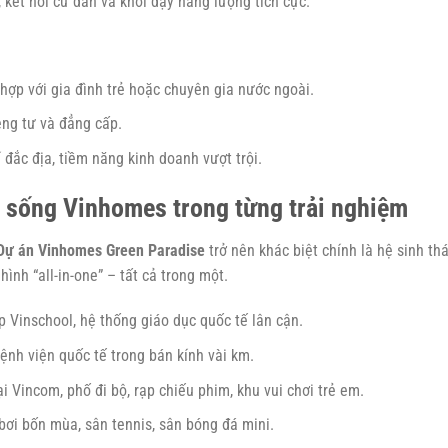
 kết nối cư dân và khơi dậy năng lượng tích cực.
 hợp với gia đình trẻ hoặc chuyên gia nước ngoài.
êng tư và đẳng cấp.
rí đắc địa, tiềm năng kinh doanh vượt trội.
n sống Vinhomes trong từng trải nghiệm
Dự án Vinhomes Green Paradise
trở nên khác biệt chính là hệ sinh thá
ình “all-in-one” – tất cả trong một.
p Vinschool, hệ thống giáo dục quốc tế lân cận.
nh viện quốc tế trong bán kính vài km.
 Vincom, phố đi bộ, rạp chiếu phim, khu vui chơi trẻ em.
bơi bốn mùa, sân tennis, sân bóng đá mini.