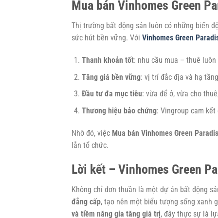
Mua bán Vinhomes Green Par
Thị trường bất động sản luôn có những biến 
sức hút bền vững. Với
Vinhomes Green Paradi
Thanh khoản tốt
: nhu cầu mua – thuê luôn 
Tăng giá bền vững
: vị trí đắc địa và hạ tầ
Đầu tư đa mục tiêu
: vừa để ở, vừa cho thuê
Thương hiệu bảo chứng
: Vingroup cam kết 
Nhờ đó, việc
Mua bán Vinhomes Green Paradi
lẫn tổ chức.
Lời kết – Vinhomes Green Pa
Không chỉ đơn thuần là một dự án bất động sả
đẳng cấp
, tạo nên một biểu tượng sống xanh g
và tiềm năng gia tăng giá trị
, đây thực sự là 