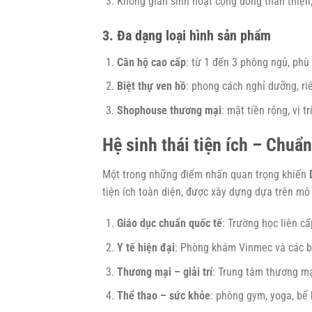
Không gian sinh hoạt cộng đồng thân thiện,
3. Đa dạng loại hình sản phẩm
Căn hộ cao cấp
: từ 1 đến 3 phòng ngủ, phù
Biệt thự ven hồ
: phong cách nghỉ dưỡng, ri
Shophouse thương mại
: mặt tiền rộng, vị t
Hệ sinh thái tiện ích – Chuẩ
Một trong những điểm nhấn quan trọng khiến
tiện ích toàn diện, được xây dựng dựa trên mô h
Giáo dục chuẩn quốc tế
: Trường học liên cấ
Y tế hiện đại
: Phòng khám Vinmec và các bệ
Thương mại – giải trí
: Trung tâm thương mại
Thể thao – sức khỏe
: phòng gym, yoga, bể 