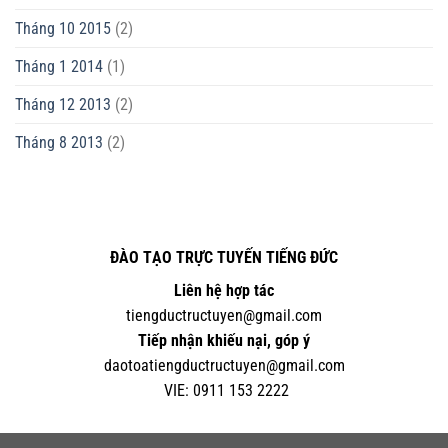
Tháng 10 2015
(2)
Tháng 1 2014
(1)
Tháng 12 2013
(2)
Tháng 8 2013
(2)
ĐÀO TẠO TRỰC TUYẾN TIẾNG ĐỨC
Liên hệ hợp tác
tiengductructuyen@gmail.com
Tiếp nhận khiếu nại, góp ý
daotoatiengductructuyen@gmail.com
VIE:
0
911 153 2222