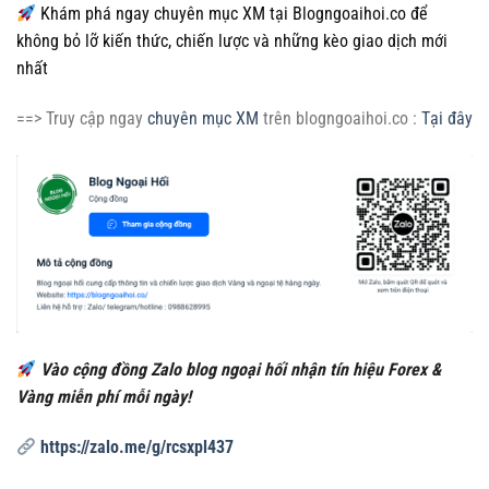
Khám phá ngay chuyên mục XM tại Blogngoaihoi.co để
không bỏ lỡ kiến thức, chiến lược và những kèo giao dịch mới
nhất
==> Truy cập ngay
chuyên mục XM
trên blogngoaihoi.co :
Tại đây
Vào cộng đồng Zalo blog ngoại hối nhận tín hiệu Forex &
Vàng miễn phí mỗi ngày!
https://zalo.me/g/rcsxpl437