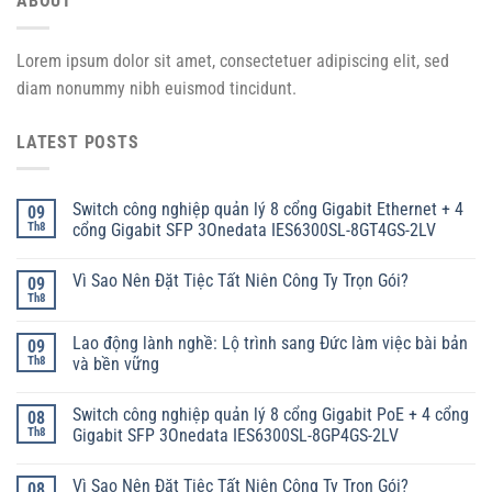
ABOUT
Lorem ipsum dolor sit amet, consectetuer adipiscing elit, sed
diam nonummy nibh euismod tincidunt.
LATEST POSTS
Switch công nghiệp quản lý 8 cổng Gigabit Ethernet + 4
09
Th8
cổng Gigabit SFP 3Onedata IES6300SL-8GT4GS-2LV
Vì Sao Nên Đặt Tiệc Tất Niên Công Ty Trọn Gói?
09
Th8
Lao động lành nghề: Lộ trình sang Đức làm việc bài bản
09
Th8
và bền vững
Switch công nghiệp quản lý 8 cổng Gigabit PoE + 4 cổng
08
Th8
Gigabit SFP 3Onedata IES6300SL-8GP4GS-2LV
Vì Sao Nên Đặt Tiệc Tất Niên Công Ty Trọn Gói?
08