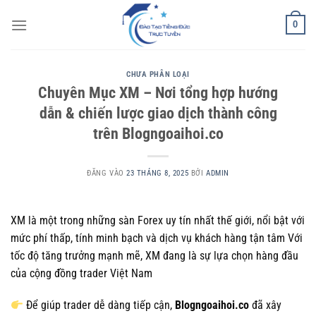
Bỏ
0
qua
nội
dung
CHƯA PHÂN LOẠI
Chuyên Mục XM – Nơi tổng hợp hướng
dẫn & chiến lược giao dịch thành công
trên Blogngoaihoi.co
ĐĂNG VÀO
23 THÁNG 8, 2025
BỞI
ADMIN
XM là một trong những sàn Forex uy tín nhất thế giới, nổi bật với
mức phí thấp, tính minh bạch và dịch vụ khách hàng tận tâm Với
tốc độ tăng trưởng mạnh mẽ, XM đang là sự lựa chọn hàng đầu
của cộng đồng trader Việt Nam
Để giúp trader dễ dàng tiếp cận,
Blogngoaihoi.co
đã xây