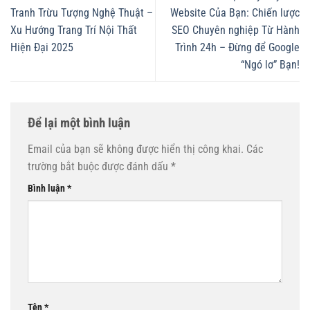
Tranh Trừu Tượng Nghệ Thuật –
Website Của Bạn: Chiến lược
Xu Hướng Trang Trí Nội Thất
SEO Chuyên nghiệp Từ Hành
Hiện Đại 2025
Trình 24h – Đừng để Google
“Ngó lơ” Bạn!
Để lại một bình luận
Email của bạn sẽ không được hiển thị công khai.
Các
trường bắt buộc được đánh dấu
*
Bình luận
*
Tên
*