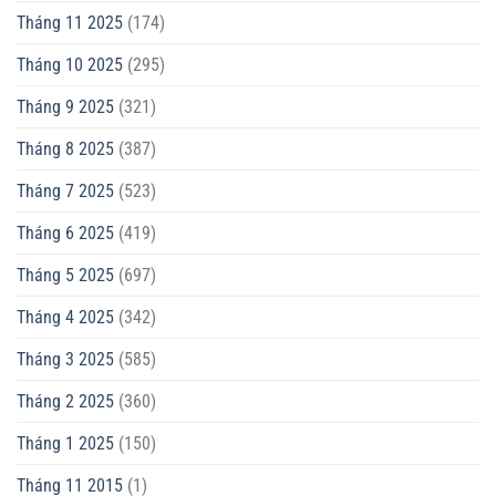
Tháng 11 2025
(174)
Tháng 10 2025
(295)
Tháng 9 2025
(321)
Tháng 8 2025
(387)
Tháng 7 2025
(523)
Tháng 6 2025
(419)
Tháng 5 2025
(697)
Tháng 4 2025
(342)
Tháng 3 2025
(585)
Tháng 2 2025
(360)
Tháng 1 2025
(150)
Tháng 11 2015
(1)