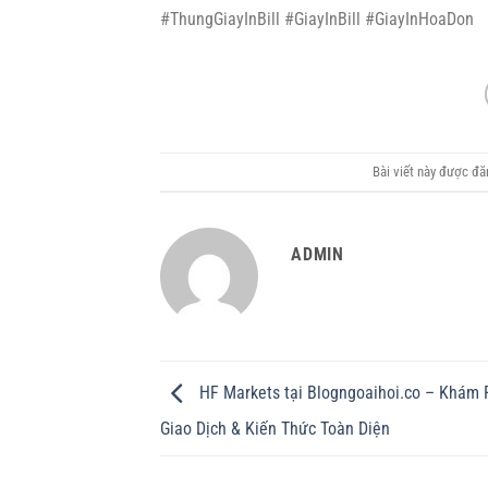
#ThungGiayInBill #GiayInBill #GiayInHoaDon
Bài viết này được đ
ADMIN
HF Markets tại Blogngoaihoi.co – Khám 
Giao Dịch & Kiến Thức Toàn Diện