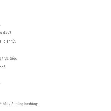
.
 ở đâu?
i điện tử.
 trực tiếp.
ờng?
?
ẻ bài viết cùng hashtag: