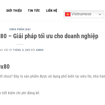
Ủ
GIỚI THIỆU
TIN TỨC
LIÊN HỆ
Vietnamese
CHƯA PHÂN LOẠI
x80 – Giải pháp tối ưu cho doanh nghiệp
NG VÀO
21 THÁNG 8, 2025
BỞI
ADMIN
0x80
 chưa? Đây là sản phẩm được sử dụng phổ biến tại siêu thị, nhà hàn
tiết kiệm chi phí đáng kể.