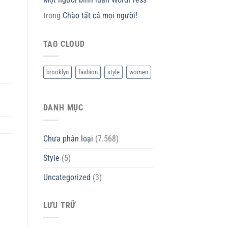
trong
Chào tất cả mọi người!
TAG CLOUD
brooklyn
fashion
style
women
DANH MỤC
Chưa phân loại
(7.568)
Style
(5)
Uncategorized
(3)
LƯU TRỮ