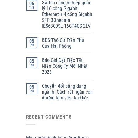
Switch công nghiệp quản
06
Th8
lý 16 cổng Gigabit
Ethernet + 4 cổng Gigabit
SFP 3Onedata
IES6300SL-16GT4GS-2LV
BĐS Thổ Cư Trần Phú
05
Th8
Của Hải Phòng
Báo Giá Đặt Tiệc Tất
05
Th8
Niên Công Ty Mới Nhất
2026
Chuyển đổi bằng đúng
05
Th8
ngành: Cách rút ngắn con
đường làm việc tại Đức
RECENT COMMENTS
Một người bình luận WordPress