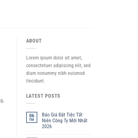
ABOUT
Lorem ipsum dolor sit amet,
consectetuer adipiscing elit, sed
diam nonummy nibh euismod
tincidunt.
LATEST POSTS
g,
Báo Giá Đặt Tiệc Tất
06
Th8
Niên Công Ty Mới Nhất
2026