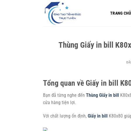
Bỏ
qua
TRANG CH
nội
dung
Thùng Giấy in bill K80
ĐĂ
Tổng quan về Giấy in bill K8
Bạn đã từng nghe đến
Thùng Giấy in bill
K80x80
cửa hàng tiện lợi.
Với chất lượng ổn định,
Giấy in bill
K80x80 giúp 