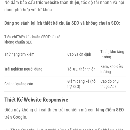
Nó đảm bảo
cấu trúc website thân thiện
, tốc độ tải nhanh và nội
dung phù hợp với từ khóa.
Bảng so sánh lợi ích thiết kế chuẩn SEO và không chuẩn SEO:
Tiêu chíThiết kế chuẩn SEOThiết kế
không chuẩn SEO
Thấp, khó tăng
Thứ hạng tìm kiếm
Cao và ổn định
trưởng
Kém, khó điều
Trải nghiệm người dùng
Tối ưu, thân thiện
hướng
Giảm đáng kể (hỗ
Cao do phụ
Chi phí quảng cáo
trợ SEO)
thuộc Ads
Thiết Kế Website Responsive
Điều này không chỉ cải thiện trải nghiệm mà còn
tăng điểm SEO
trên Google.