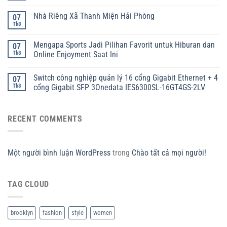
Nhà Riêng Xã Thanh Miện Hải Phòng
07
Th8
Mengapa Sports Jadi Pilihan Favorit untuk Hiburan dan
07
Th8
Online Enjoyment Saat Ini
Switch công nghiệp quản lý 16 cổng Gigabit Ethernet + 4
07
Th8
cổng Gigabit SFP 3Onedata IES6300SL-16GT4GS-2LV
RECENT COMMENTS
Một người bình luận WordPress
trong
Chào tất cả mọi người!
TAG CLOUD
brooklyn
fashion
style
women