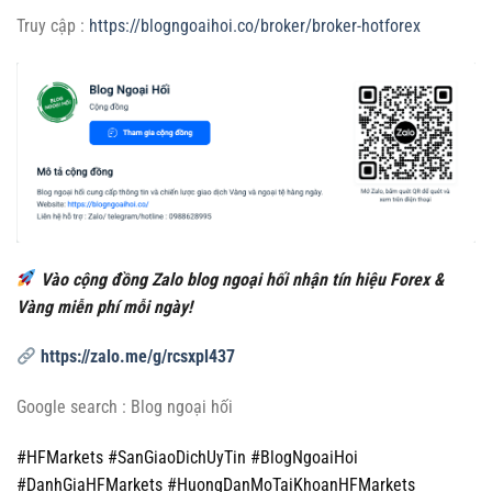
Truy cập :
https://blogngoaihoi.co/broker/broker-hotforex
Vào cộng đồng Zalo blog ngoại hối nhận tín hiệu Forex &
Vàng miễn phí mỗi ngày!
https://zalo.me/g/rcsxpl437
Google search : Blog ngoại hối
#HFMarkets #SanGiaoDichUyTin #BlogNgoaiHoi
#DanhGiaHFMarkets #HuongDanMoTaiKhoanHFMarkets