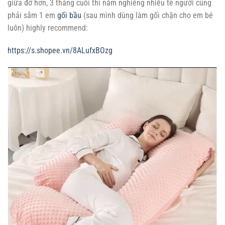
giữa đỡ hơn, 3 tháng cuối thì nằm nghiêng nhiều tê người cũng
phải sắm 1 em
gối bầu
(sau mình dùng làm gối chặn cho em bé
luôn) highly recommend:
https://s.shopee.vn/8ALufxBOzg