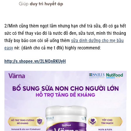
2/Mình cũng thèm ngọt lắm nhưng hạn chế trà sữa, đồ có ga hết
sức có thể thay vào đó là nước đỗ đen, sữa tươi, mình thi thoảng
thấy bsy bảo con còi sẽ uống thêm
sữa dinh dưỡng cho mẹ bầu
easy
nè: (dành cho cả mẹ t đtk) highly recommend:
http://s.shopee.vn/2LNQnRKUyH