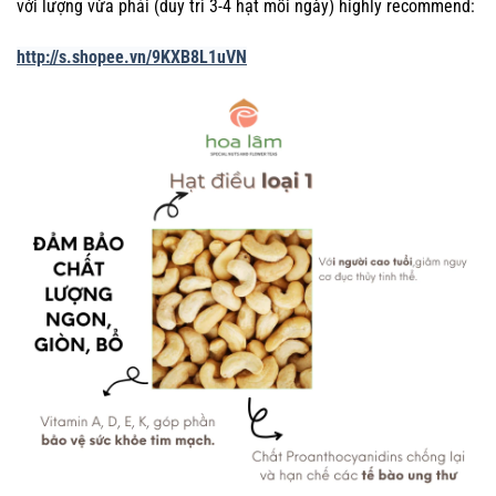
với lượng vừa phải (duy trì 3-4 hạt mỗi ngày) highly recommend:
http://s.shopee.vn/9KXB8L1uVN