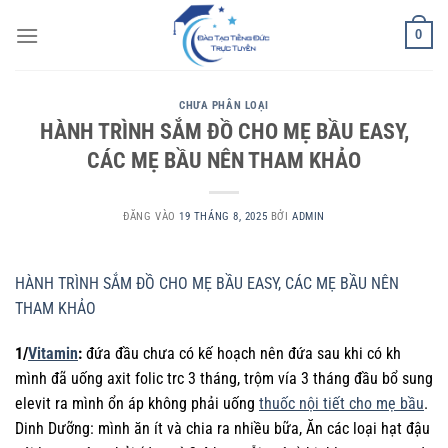
Bỏ
0
qua
nội
dung
CHƯA PHÂN LOẠI
HÀNH TRÌNH SẮM ĐỒ CHO MẸ BẦU EASY,
CÁC MẸ BẦU NÊN THAM KHẢO
ĐĂNG VÀO
19 THÁNG 8, 2025
BỞI
ADMIN
HÀNH TRÌNH SẮM ĐỒ CHO MẸ BẦU EASY, CÁC MẸ BẦU NÊN
THAM KHẢO
1/
Vitamin
:
đứa đầu chưa có kế hoạch nên đứa sau khi có kh
mình đã uống axit folic trc 3 tháng, trộm vía 3 tháng đầu bổ sung
elevit ra mình ổn áp không phải uống
thuốc nội tiết cho mẹ bầu
.
Dinh Dưỡng: mình ăn ít và chia ra nhiều bữa, Ăn các loại hạt đậu