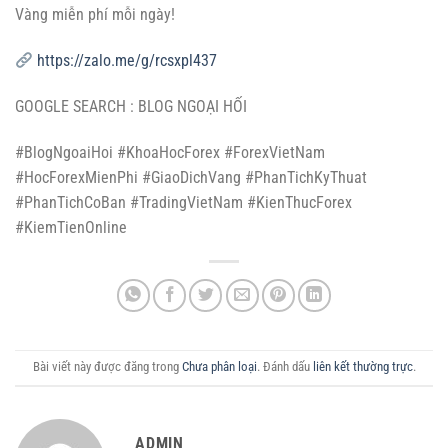
Vàng miễn phí mỗi ngày!
https://zalo.me/g/rcsxpl437
GOOGLE SEARCH : BLOG NGOẠI HỐI
#BlogNgoaiHoi #KhoaHocForex #ForexVietNam
#HocForexMienPhi #GiaoDichVang #PhanTichKyThuat
#PhanTichCoBan #TradingVietNam #KienThucForex
#KiemTienOnline
Bài viết này được đăng trong
Chưa phân loại
. Đánh dấu
liên kết thường trực
.
ADMIN