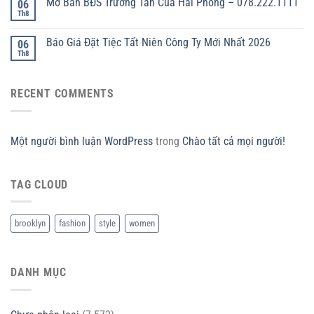
Mở Bán BĐS Trường Tân Của Hải Phòng – 078.222.1111
06
Th8
Báo Giá Đặt Tiệc Tất Niên Công Ty Mới Nhất 2026
06
Th8
RECENT COMMENTS
Một người bình luận WordPress
trong
Chào tất cả mọi người!
TAG CLOUD
brooklyn
fashion
style
women
DANH MỤC