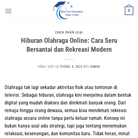
Bỏ
0
qua
nội
dung
CHƯA PHÂN LOẠI
Hiburan Olahraga Online: Cara Seru
Bersantai dan Rekreasi Modern
ĐĂNG VÀO
12 THÁNG 8, 2025
BỞI
ADMIN
Olahraga tak lagi sekadar aktivitas fisik atau tontonan di
televisi. Sebagai hiburan, olahraga kini menjelma dalam bentuk
digital yang mudah diakses dan dinikmati banyak orang. Dari
remaja hingga orang dewasa, semua bisa menikmati rekreasi
olahraga secara online tanpa perlu keluar rumah. Konsep ini
bukan hanya soal adu strategi, tapi juga tentang menemukan
relaksasi, kesenangan, dan komunitas baru. Tidak heran, minat