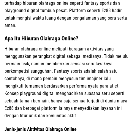
terhadap hiburan olahraga online seperti fantasy sports dan
playground digital tumbuh pesat. Platform seperti Ez88 hadir
untuk mengisi waktu luang dengan pengalaman yang seru serta
aman.
Apa Itu Hiburan Olahraga Online?
Hiburan olahraga online meliputi beragam aktivitas yang
menggunakan perangkat digital sebagai medianya. Tidak melulu
bermain fisik, namun memberikan sensasi seru layaknya
berkompetisi sungguhan. Fantasy sports adalah salah satu
contohnya, di mana pemain menyusun tim imajiner lalu
mengikuti turnamen berdasarkan performa nyata para atlet.
Konsep playground digital menghadirkan suasana seru seperti
sebuah taman bermain, hanya saja semua terjadi di dunia maya.
Ez88 dan berbagai platform lainnya menyediakan layanan ini
dengan fitur unik dan komunitas aktif.
Jenis-jenis Aktivitas Olahraga Online