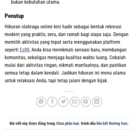
bukan kebutuhan utama.
Penutup
Hiburan olahraga online kini hadir sebagai bentuk rekreasi
modern yang praktis, seru, dan ramah bagi siapa saja. Dengan
memilih aktivitas yang tepat serta menggunakan platform
seperti
Ez88
, Anda bisa menikmati sensasi baru, membangun
komunitas, sekaligus menjaga kualitas waktu luang. Cobalah
mulai dari aktivitas ringan, nikmati manfaatnya, dan pastikan
semua tetap dalam kendali. Jadikan hiburan ini menu utama
untuk relaksasi Anda, tapi tetap jalani dengan bijak.
Bài viết này được đăng trong
Chưa phân loại
. Đánh dấu
liên kết thường trực
.