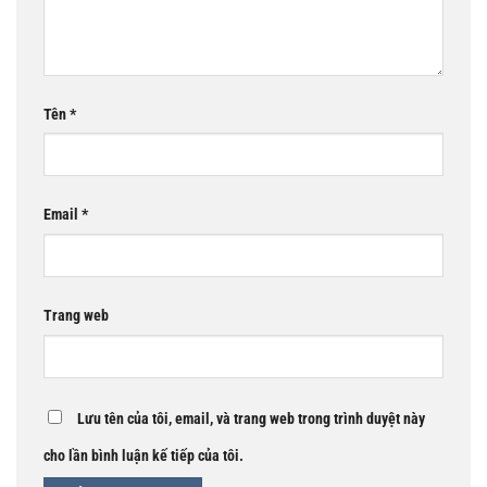
Tên
*
Email
*
Trang web
Lưu tên của tôi, email, và trang web trong trình duyệt này
cho lần bình luận kế tiếp của tôi.