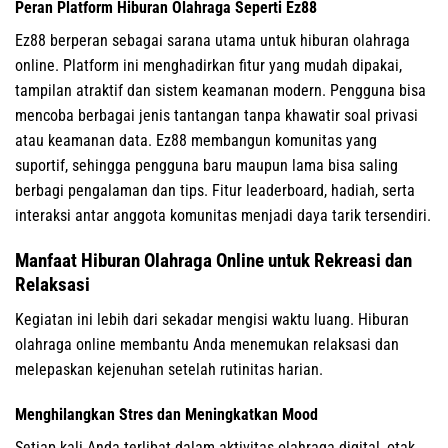
Peran Platform Hiburan Olahraga Seperti Ez88
Ez88 berperan sebagai sarana utama untuk hiburan olahraga
online. Platform ini menghadirkan fitur yang mudah dipakai,
tampilan atraktif dan sistem keamanan modern. Pengguna bisa
mencoba berbagai jenis tantangan tanpa khawatir soal privasi
atau keamanan data. Ez88 membangun komunitas yang
suportif, sehingga pengguna baru maupun lama bisa saling
berbagi pengalaman dan tips. Fitur leaderboard, hadiah, serta
interaksi antar anggota komunitas menjadi daya tarik tersendiri.
Manfaat Hiburan Olahraga Online untuk Rekreasi dan
Relaksasi
Kegiatan ini lebih dari sekadar mengisi waktu luang. Hiburan
olahraga online membantu Anda menemukan relaksasi dan
melepaskan kejenuhan setelah rutinitas harian.
Menghilangkan Stres dan Meningkatkan Mood
Setiap kali Anda terlibat dalam aktivitas olahraga digital, otak