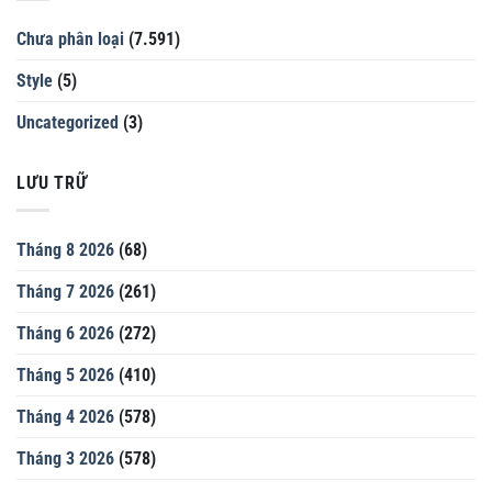
Chưa phân loại
(7.591)
Style
(5)
Uncategorized
(3)
LƯU TRỮ
Tháng 8 2026
(68)
Tháng 7 2026
(261)
Tháng 6 2026
(272)
Tháng 5 2026
(410)
Tháng 4 2026
(578)
Tháng 3 2026
(578)