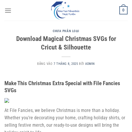
Bỏ
0
qua
nội
dung
CHƯA PHÂN LOẠI
Download Magical Christmas SVGs for
Cricut & Silhouette
ĐĂNG VÀO
7 THÁNG 8, 2025
BỞI
ADMIN
Make This Christmas Extra Special with File Fancies
SVGs
At File Fancies, we believe Christmas is more than a holiday.
Whether you’re decorating your home, crafting holiday shirts, or
selling festive merch, our ready-to-use designs will bring the