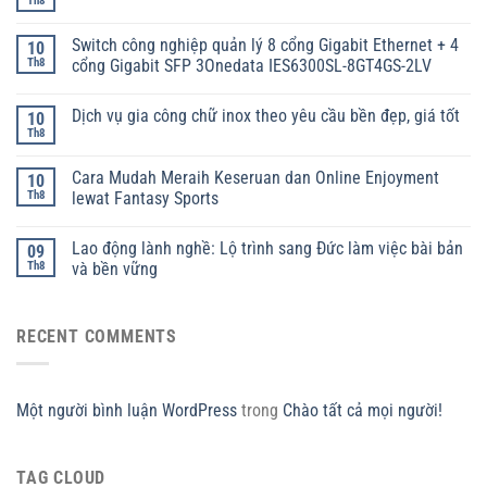
Th8
Switch công nghiệp quản lý 8 cổng Gigabit Ethernet + 4
10
Th8
cổng Gigabit SFP 3Onedata IES6300SL-8GT4GS-2LV
Dịch vụ gia công chữ inox theo yêu cầu bền đẹp, giá tốt
10
Th8
Cara Mudah Meraih Keseruan dan Online Enjoyment
10
Th8
lewat Fantasy Sports
Lao động lành nghề: Lộ trình sang Đức làm việc bài bản
09
Th8
và bền vững
RECENT COMMENTS
Một người bình luận WordPress
trong
Chào tất cả mọi người!
TAG CLOUD