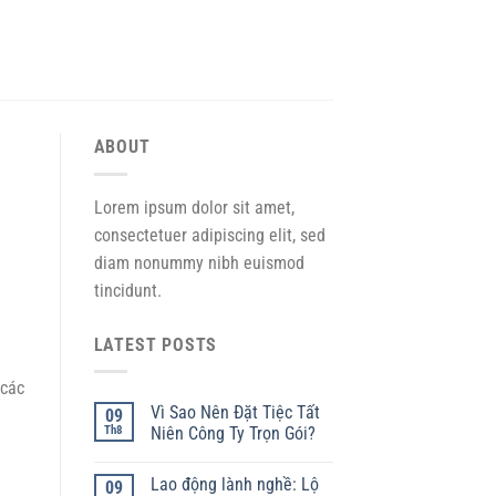
ABOUT
Lorem ipsum dolor sit amet,
consectetuer adipiscing elit, sed
diam nonummy nibh euismod
tincidunt.
LATEST POSTS
 các
Vì Sao Nên Đặt Tiệc Tất
09
n
Th8
Niên Công Ty Trọn Gói?
Lao động lành nghề: Lộ
09