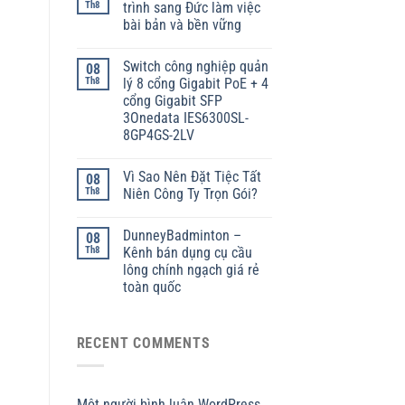
Th8
trình sang Đức làm việc
bài bản và bền vững
Switch công nghiệp quản
08
Th8
lý 8 cổng Gigabit PoE + 4
cổng Gigabit SFP
3Onedata IES6300SL-
8GP4GS-2LV
Vì Sao Nên Đặt Tiệc Tất
08
Th8
Niên Công Ty Trọn Gói?
DunneyBadminton –
08
Th8
Kênh bán dụng cụ cầu
lông chính ngạch giá rẻ
toàn quốc
RECENT COMMENTS
Một người bình luận WordPress