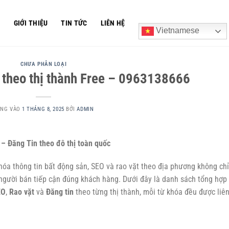
Ủ
GIỚI THIỆU
TIN TỨC
LIÊN HỆ
Vietnamese
CHƯA PHÂN LOẠI
 theo thị thành Free – 0963138666
ĂNG VÀO
1 THÁNG 8, 2025
BỞI
ADMIN
– Đăng Tin theo đô thị toàn quốc
u hóa thông tin bất động sản, SEO và rao vặt theo địa phương không chỉ
người bán tiếp cận đúng khách hàng. Dưới đây là danh sách tổng hợp
EO
,
Rao vặt
và
Đăng tin
theo từng thị thành, mỗi từ khóa đều được liê