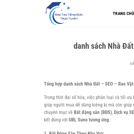
Bỏ
qua
TRANG CH
nội
dung
danh sách Nhà Đất
Đ
Tổng hợp danh sách Nhà Đất – SEO – Rao Vặt 
Trong thời đại số hóa, việc phân loại và tối ư
giúp người mua dễ dàng kiêng kị mà còn giúp 
chuyên mục về
Bất động sản (BĐS)
,
Dịch vụ S
kết đúng với
URL Suno tương ứng
.
1. Bất Động Sản Theo Khu Vực