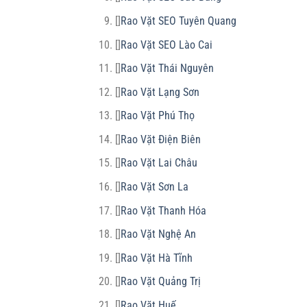
[]
Rao Vặt SEO Tuyên Quang
[]
Rao Vặt SEO Lào Cai
[]
Rao Vặt Thái Nguyên
[]
Rao Vặt Lạng Sơn
[]
Rao Vặt Phú Thọ
[]
Rao Vặt Điện Biên
[]
Rao Vặt Lai Châu
[]
Rao Vặt Sơn La
[]
Rao Vặt Thanh Hóa
[]
Rao Vặt Nghệ An
[]
Rao Vặt Hà Tĩnh
[]
Rao Vặt Quảng Trị
[]
Rao Vặt Huế