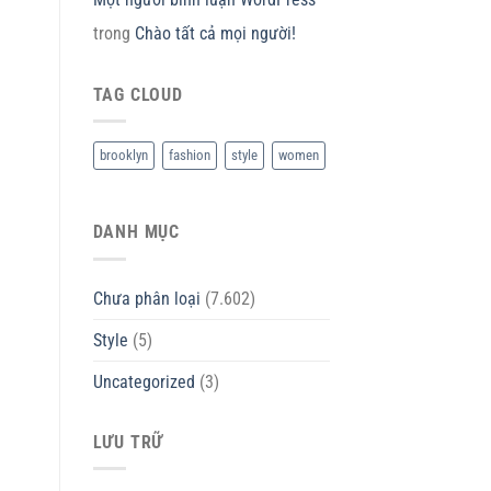
trong
Chào tất cả mọi người!
TAG CLOUD
brooklyn
fashion
style
women
DANH MỤC
Chưa phân loại
(7.602)
Style
(5)
Uncategorized
(3)
LƯU TRỮ