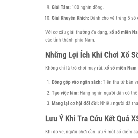
Giải Tám:
100 nghìn đồng.
Giải Khuyến Khích:
Dành cho vé trúng 5 số cu
Với cơ cấu giải thưởng đa dạng,
xổ số miền N
các tỉnh thành phía Nam.
Những Lợi Ích Khi Chơi Xổ 
Không chỉ là trò chơi may rủi,
xổ số miền Nam
Đóng góp vào ngân sách:
Tiền thu từ bán v
Tạo việc làm:
Hàng nghìn người dân có thêm
Mang lại cơ hội đổi đời:
Nhiều người đã tha
Lưu Ý Khi Tra Cứu Kết Quả
Khi dò vé, người chơi cần lưu ý một số điểm sa