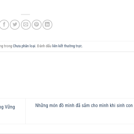
ăng trong
Chưa phân loại
. Đánh dấu
liên kết thường trực
.
Những món đồ mình đã sắm cho mình khi sinh con
ng Vững