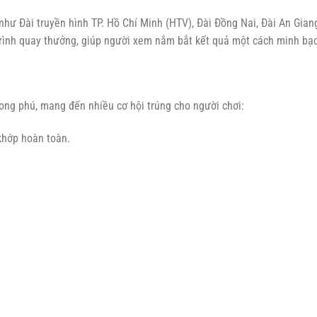
như Đài truyền hình TP. Hồ Chí Minh (HTV), Đài Đồng Nai, Đài An Gian
trình quay thưởng, giúp người xem nắm bắt kết quả một cách minh bạ
ong phú, mang đến nhiều cơ hội trúng cho người chơi:
khớp hoàn toàn.