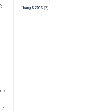
Hồ
Tháng 8 2013
(2)
truy
 lớn