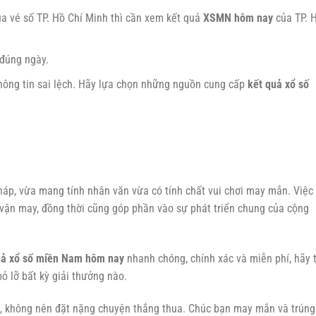
a vé số TP. Hồ Chí Minh thì cần xem kết quả
XSMN hôm nay
của TP. 
 đúng ngày.
hông tin sai lệch. Hãy lựa chọn những nguồn cung cấp
kết quả xổ số
 pháp, vừa mang tính nhân văn vừa có tính chất vui chơi may mắn. Việc
 vận may, đồng thời cũng góp phần vào sự phát triển chung của cộng
uả xổ số miền Nam hôm nay
nhanh chóng, chính xác và miễn phí, hãy 
ỏ lỡ bất kỳ giải thưởng nào.
nh, không nên đặt nặng chuyện thắng thua. Chúc bạn may mắn và trúng