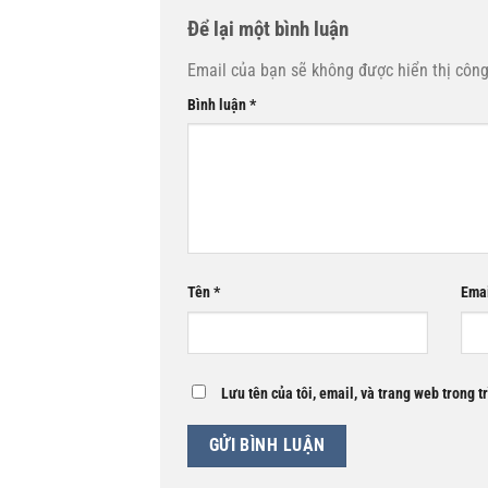
Để lại một bình luận
Email của bạn sẽ không được hiển thị công
Bình luận
*
Tên
*
Ema
Lưu tên của tôi, email, và trang web trong t