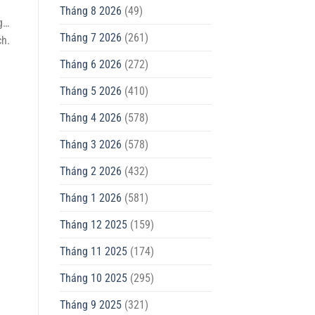
Tháng 8 2026
(49)
g…
Tháng 7 2026
(261)
ch.
Tháng 6 2026
(272)
Tháng 5 2026
(410)
Tháng 4 2026
(578)
Tháng 3 2026
(578)
Tháng 2 2026
(432)
Tháng 1 2026
(581)
Tháng 12 2025
(159)
Tháng 11 2025
(174)
Tháng 10 2025
(295)
Tháng 9 2025
(321)