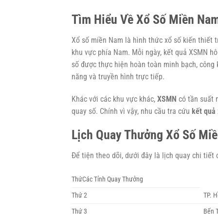
Tìm Hiểu Về Xổ Số Miền Na
Xổ số miền Nam là hình thức xổ số kiến thiết t
khu vực phía Nam. Mỗi ngày, kết quả XSMN hô
số được thực hiện hoàn toàn minh bạch, công k
năng và truyền hình trực tiếp.
Khác với các khu vực khác,
XSMN
có tần suất 
quay số. Chính vì vậy, nhu cầu tra cứu
kết quả
Lịch Quay Thưởng Xổ Số Mi
Để tiện theo dõi, dưới đây là lịch quay chi ti
ThứCác Tỉnh Quay Thưởng
Thứ 2
TP. 
Thứ 3
Bến T