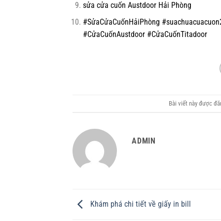
sửa cửa cuốn Austdoor Hải Phòng
#SửaCửaCuốnHảiPhòng #suachuacuacuon
#CửaCuốnAustdoor #CửaCuốnTitadoor
Bài viết này được đ
ADMIN
Khám phá chi tiết về giấy in bill