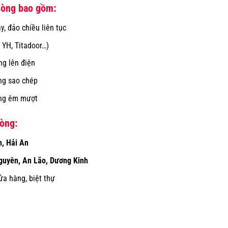
hòng bao gồm:
, đảo chiều liên tục
 YH, Titadoor…)
ng lên điện
ống sao chép
động êm mượt
òng:
, Hải An
guyên, An Lão, Dương Kinh
ửa hàng, biệt thự