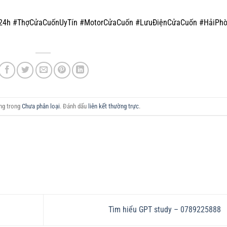
24h #ThợCửaCuốnUyTín #MotorCửaCuốn #LưuĐiệnCửaCuốn #HảiPh
ăng trong
Chưa phân loại
. Đánh dấu
liên kết thường trực
.
Tìm hiểu GPT study – 0789225888