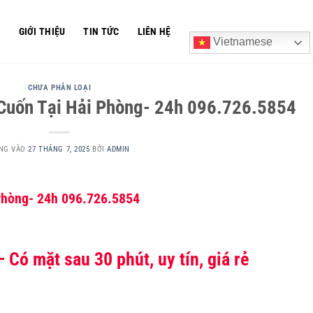
Ủ
GIỚI THIỆU
TIN TỨC
LIÊN HỆ
Vietnamese
CHƯA PHÂN LOẠI
Cuốn Tại Hải Phòng- 24h 096.726.5854
NG VÀO
27 THÁNG 7, 2025
BỞI
ADMIN
Phòng- 24h 096.726.5854
 Có mặt sau 30 phút, uy tín, giá rẻ