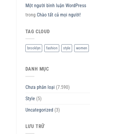
Một người bình luận WordPress
trong
Chào tất cả mọi người!
TAG CLOUD
brooklyn
fashion
style
women
DANH MỤC
Chưa phân loại
(7.590)
Style
(5)
Uncategorized
(3)
LƯU TRỮ