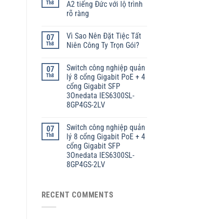
Th8
A2 tiếng Đức với lộ trình
rõ ràng
Vì Sao Nên Đặt Tiệc Tất
07
Th8
Niên Công Ty Trọn Gói?
Switch công nghiệp quản
07
Th8
lý 8 cổng Gigabit PoE + 4
cổng Gigabit SFP
3Onedata IES6300SL-
8GP4GS-2LV
Switch công nghiệp quản
07
Th8
lý 8 cổng Gigabit PoE + 4
cổng Gigabit SFP
3Onedata IES6300SL-
8GP4GS-2LV
RECENT COMMENTS