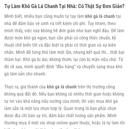
Tự Làm Khô Gà Lá Chanh Tại Nhà: Có Thật Sự Đơn Giản?
Mình biết, nhiều bạn cũng muốn tự tay làm
khô gà lá chanh
tại
nhà để đảm bảo vệ sinh và tiết kiệm chi phí. Tuy nhiên, theo
mình thấy, việc này không hề đơn giản như bạn nghĩ đâu. Để làm
được món khô gà ngon, bạn cần phải có công thức chuẩn, kỹ
thuật chế biến tốt và đặc biệt là phải có thời gian và sự kiên
nhẫn. Mình đã từng thử làm một lần, nhưng kết quả thì… thất bại
thảm hại. Khô gà bị dai, không thơm, lại còn bị mặn nữa chứ. Từ
đó về sau, mình quyết định “đầu hàng” và chuyển sang mua khô
gà làm sẵn cho nhanh.
Thực ra, giá thành của
khô gà lá chanh
trên thị trường cũng
không quá đắt đỏ. Nếu bạn không có nhiều thời gian hoặc không
tự tin vào khả năng nấu nướng của mình, thì việc mua khô gà
làm sẵn là một lựa chọn hợp lý. Quan trọng là bạn phải chọn
được địa chỉ bán uy tín, đảm bảo chất lượng sản phẩm. Mình
thường mua ở một vài shop online quen thuộc, hoặc là tự làm rồi