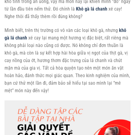
khó tính trong ăn uống, vậy mà món này lại khiến mình “đổ” ngay
từ lần đầu tiên nếm thử. Đó chính là
Khô gà lá chanh
xé cay!
Nghe thôi đã thấy thèm rồi đúng không?
Mình biết, trên thị trường có vô vàn các loại khô gà, nhưng
khô
gà lá chanh
xé cay lại mang một hương vị đặc biệt, rất riêng mà
không phải loại nào cũng có được. Nó không chỉ đơn thuần là
khô gà, mà còn là sự kết hợp hài hòa giữa vị ngọt của thịt gà, vị
cay nồng của ớt, hương thơm đặc trưng của lá chanh và chút
mặn mà của gia vị. Tất cả hòa quyện tạo nên một món ăn vặt
hoàn hảo, đánh thức mọi giác quan. Theo kinh nghiệm của mình,
bạn cứ thử một lần đi, đảm bảo sẽ hiểu tại sao mình lại “mê
mệt” món này đến vậy!