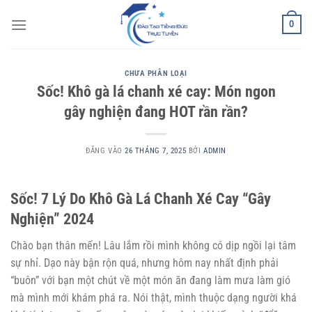
Bỏ
0
qua
nội
dung
CHƯA PHÂN LOẠI
Sốc! Khô gà lá chanh xé cay: Món ngon
gây nghiện đang HOT rần rần?
ĐĂNG VÀO
26 THÁNG 7, 2025
BỞI
ADMIN
Sốc! 7 Lý Do Khô Gà Lá Chanh Xé Cay “Gây
Nghiện” 2024
Chào bạn thân mến! Lâu lắm rồi mình không có dịp ngồi lại tâm
sự nhỉ. Dạo này bận rộn quá, nhưng hôm nay nhất định phải
“buôn” với bạn một chút về một món ăn đang làm mưa làm gió
mà mình mới khám phá ra. Nói thật, mình thuộc dạng người khá