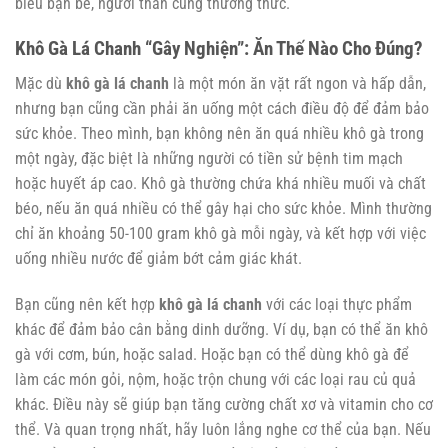
biếu bạn bè, người thân cùng thưởng thức.
Khô Gà Lá Chanh “Gây Nghiện”: Ăn Thế Nào Cho Đúng?
Mặc dù
khô gà lá chanh
là một món ăn vặt rất ngon và hấp dẫn,
nhưng bạn cũng cần phải ăn uống một cách điều độ để đảm bảo
sức khỏe. Theo mình, bạn không nên ăn quá nhiều khô gà trong
một ngày, đặc biệt là những người có tiền sử bệnh tim mạch
hoặc huyết áp cao. Khô gà thường chứa khá nhiều muối và chất
béo, nếu ăn quá nhiều có thể gây hại cho sức khỏe. Mình thường
chỉ ăn khoảng 50-100 gram khô gà mỗi ngày, và kết hợp với việc
uống nhiều nước để giảm bớt cảm giác khát.
Bạn cũng nên kết hợp
khô gà lá chanh
với các loại thực phẩm
khác để đảm bảo cân bằng dinh dưỡng. Ví dụ, bạn có thể ăn khô
gà với cơm, bún, hoặc salad. Hoặc bạn có thể dùng khô gà để
làm các món gỏi, nộm, hoặc trộn chung với các loại rau củ quả
khác. Điều này sẽ giúp bạn tăng cường chất xơ và vitamin cho cơ
thể. Và quan trọng nhất, hãy luôn lắng nghe cơ thể của bạn. Nếu