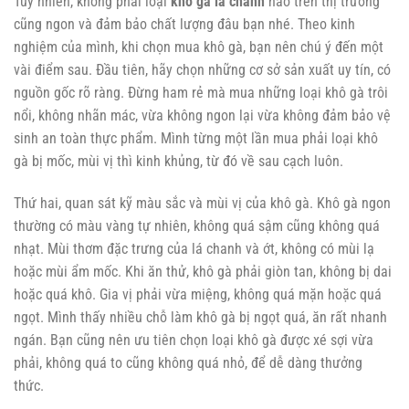
Tuy nhiên, không phải loại
khô gà lá chanh
nào trên thị trường
cũng ngon và đảm bảo chất lượng đâu bạn nhé. Theo kinh
nghiệm của mình, khi chọn mua khô gà, bạn nên chú ý đến một
vài điểm sau. Đầu tiên, hãy chọn những cơ sở sản xuất uy tín, có
nguồn gốc rõ ràng. Đừng ham rẻ mà mua những loại khô gà trôi
nổi, không nhãn mác, vừa không ngon lại vừa không đảm bảo vệ
sinh an toàn thực phẩm. Mình từng một lần mua phải loại khô
gà bị mốc, mùi vị thì kinh khủng, từ đó về sau cạch luôn.
Thứ hai, quan sát kỹ màu sắc và mùi vị của khô gà. Khô gà ngon
thường có màu vàng tự nhiên, không quá sậm cũng không quá
nhạt. Mùi thơm đặc trưng của lá chanh và ớt, không có mùi lạ
hoặc mùi ẩm mốc. Khi ăn thử, khô gà phải giòn tan, không bị dai
hoặc quá khô. Gia vị phải vừa miệng, không quá mặn hoặc quá
ngọt. Mình thấy nhiều chỗ làm khô gà bị ngọt quá, ăn rất nhanh
ngán. Bạn cũng nên ưu tiên chọn loại khô gà được xé sợi vừa
phải, không quá to cũng không quá nhỏ, để dễ dàng thưởng
thức.