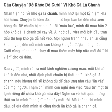
Câu Chuyện “Dở Khóc Dở Cười” Vì Khô Gà Lá Chanh
Nhân tiện nói về
khô gà lá chanh
, mình nhớ lại một kỷ niệm khá
hài hước. Chuyện là hôm đó, mình có hẹn bạn bè đến nhà xem
bóng đá. Để chuẩn bị cho buổi tối “máu lửa”, mình đã mua hẳn 2
hộp khô gà lá chanh xé cay về. Ai ngờ đâu, vừa mới bắt đầu trận
đấu thì hộp khô gà đã hết veo. Mọi người tranh nhau ăn, ai cũng
khen ngon, đến nỗi mình còn không kịp gắp được miếng nào.
Cuối cùng, mình phải chạy đi mua thêm mấy hộp nữa mới đủ “chi
viện” cho cả đám.
Sau vụ đó, mình rút ra một kinh nghiệm xương máu: mỗi khi có
khách đến nhà, nhất định phải chuẩn bị thật nhiều
khô gà lá
chanh
, nếu không thì sẽ không đủ để đáp ứng nhu cầu “ăn vặt”
của mọi người. Thậm chí, mình còn nghĩ đến việc “đầu tư” một tủ
lạnh riêng để chứa khô gà nữa đấy! Nghe có vẻ hơi quá, nhưng
thật sự là mình “nghiện” món này mất rồi. Mà không chỉ mình
đâu, cả gia đình mình ai cũng thích ăn khô gà lá chanh cả.