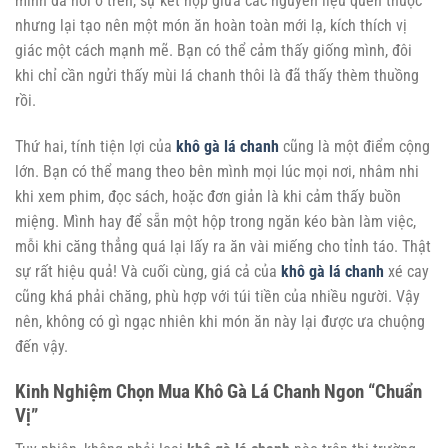
mình đã nói ở trên, sự kết hợp giữa các nguyên liệu quen thuộc
nhưng lại tạo nên một món ăn hoàn toàn mới lạ, kích thích vị
giác một cách mạnh mẽ. Bạn có thể cảm thấy giống mình, đôi
khi chỉ cần ngửi thấy mùi lá chanh thôi là đã thấy thèm thuồng
rồi.
Thứ hai, tính tiện lợi của
khô gà lá chanh
cũng là một điểm cộng
lớn. Bạn có thể mang theo bên mình mọi lúc mọi nơi, nhâm nhi
khi xem phim, đọc sách, hoặc đơn giản là khi cảm thấy buồn
miệng. Mình hay để sẵn một hộp trong ngăn kéo bàn làm việc,
mỗi khi căng thẳng quá lại lấy ra ăn vài miếng cho tỉnh táo. Thật
sự rất hiệu quả! Và cuối cùng, giá cả của
khô gà lá chanh
xé cay
cũng khá phải chăng, phù hợp với túi tiền của nhiều người. Vậy
nên, không có gì ngạc nhiên khi món ăn này lại được ưa chuộng
đến vậy.
Kinh Nghiệm Chọn Mua Khô Gà Lá Chanh Ngon “Chuẩn
Vị”