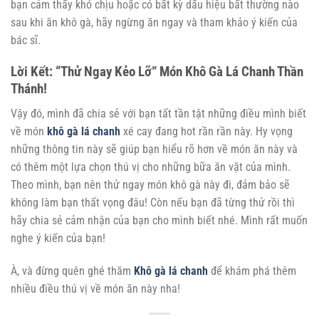
bạn cảm thấy khó chịu hoặc có bất kỳ dấu hiệu bất thường nào
sau khi ăn khô gà, hãy ngừng ăn ngay và tham khảo ý kiến của
bác sĩ.
Lời Kết: “Thử Ngay Kẻo Lỡ” Món Khô Gà Lá Chanh Thần
Thánh!
Vậy đó, mình đã chia sẻ với bạn tất tần tật những điều mình biết
về món
khô gà lá chanh
xé cay đang hot rần rần này. Hy vọng
những thông tin này sẽ giúp bạn hiểu rõ hơn về món ăn này và
có thêm một lựa chọn thú vị cho những bữa ăn vặt của mình.
Theo mình, bạn nên thử ngay món khô gà này đi, đảm bảo sẽ
không làm bạn thất vọng đâu! Còn nếu bạn đã từng thử rồi thì
hãy chia sẻ cảm nhận của bạn cho mình biết nhé. Mình rất muốn
nghe ý kiến của bạn!
À, và đừng quên ghé thăm
Khô gà lá chanh
để khám phá thêm
nhiều điều thú vị về món ăn này nha!