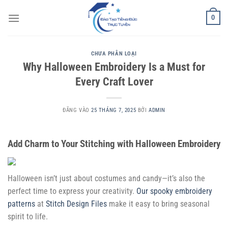
Bỏ
0
qua
nội
dung
CHƯA PHÂN LOẠI
Why Halloween Embroidery Is a Must for
Every Craft Lover
ĐĂNG VÀO
25 THÁNG 7, 2025
BỞI
ADMIN
Add Charm to Your Stitching with Halloween Embroidery
Halloween isn’t just about costumes and candy—it’s also the
perfect time to express your creativity.
Our spooky embroidery
patterns
at
Stitch Design Files
make it easy to bring seasonal
spirit to life.