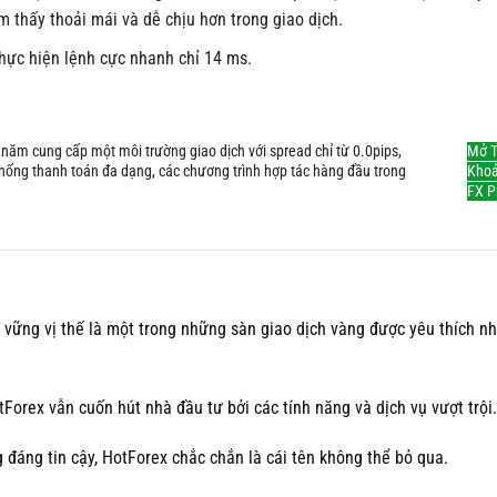
m thấy thoải mái và dễ chịu hơn trong giao dịch.
 thực hiện lệnh cực nhanh chỉ 14 ms.
 năm cung cấp một môi trường giao dịch với spread chỉ từ 0.0pips,
Mở T
 thống thanh toán đa dạng, các chương trình hợp tác hàng đầu trong
Kho
FX P
 vững vị thế là một trong những sàn giao dịch vàng được yêu thích nh
Forex vẫn cuốn hút nhà đầu tư bởi các tính năng và dịch vụ vượt trội.
đáng tin cậy, HotForex chắc chắn là cái tên không thể bỏ qua.