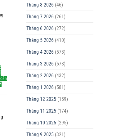
Tháng 8 2026
(46)
ng.
Tháng 7 2026
(261)
Tháng 6 2026
(272)
Tháng 5 2026
(410)
Tháng 4 2026
(578)
Tháng 3 2026
(578)
ở
i
Tháng 2 2026
(432)
hoản
M
Tháng 1 2026
(581)
Tháng 12 2025
(159)
Tháng 11 2025
(174)
ng
Tháng 10 2025
(295)
Tháng 9 2025
(321)