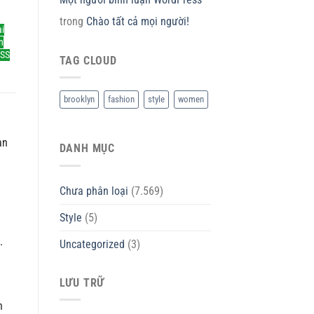
trong
Chào tất cả mọi người!
ài
n
SS
TAG CLOUD
brooklyn
fashion
style
women
àn
DANH MỤC
Chưa phân loại
(7.569)
Style
(5)
.
Uncategorized
(3)
LƯU TRỮ
h