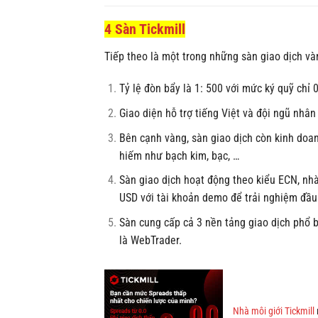
4 Sàn Tickmill
Tiếp theo là một trong những sàn giao dịch và
Tỷ lệ đòn bẩy là 1: 500 với mức ký quỹ chỉ 0
Giao diện hỗ trợ tiếng Việt và đội ngũ nhân 
Bên cạnh vàng, sàn giao dịch còn kinh doa
hiếm như bạch kim, bạc, …
Sàn giao dịch hoạt động theo kiểu ECN, nhà 
USD với tài khoản demo để trải nghiệm đầu 
Sàn cung cấp cả 3 nền tảng giao dịch phổ 
là WebTrader.
Nhà môi giới Tickmill