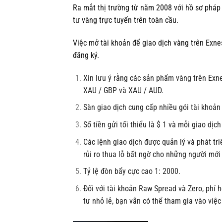
Ra mắt thị trường từ năm 2008 với hồ sơ pháp
tư vàng trực tuyến trên toàn cầu.
Việc mở tài khoản để giao dịch vàng trên Exn
đăng ký.
Xin lưu ý rằng các sản phẩm vàng trên Exne
XAU / GBP và XAU / AUD.
Sàn giao dịch cung cấp nhiều gói tài khoản
Số tiền gửi tối thiểu là $ 1 và mỗi giao dịc
Các lệnh giao dịch được quản lý và phát tri
rủi ro thua lỗ bất ngờ cho những người mới 
Tỷ lệ đòn bẩy cực cao 1: 2000.
Đối với tài khoản Raw Spread và Zero, phí hoa
tư nhỏ lẻ, bạn vẫn có thể tham gia vào việc