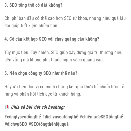
3. SEO tổng thể có đắt không?
Chi phí ban đầu có thể cao hơn SEO từ khóa, nhưng hiệu quả lâu
dài giúp tiết kiệm nhiều hơn.
4. Có cần kết hợp SEO với chạy quảng cáo không?
Tùy mục tiêu. Tuy nhiên, SEO giúp xây dựng giá trị thương hiệu
bền vững mà không phụ thuộc ngân sách quảng cáo.
5. Nên chọn công ty SEO như thế nào?
Hãy ưu tiên đơn vị có minh chứng kết quả thực tế, chiến lược rõ
ràng và phản hồi tích cực từ khách hàng.
Chia sẻ bài viết với hashtag:
#
côngtyseotổngthể
#
dịchvụseotổngthể
#
chiếnlượcSEOtổngthể
#
dịchvụSEO
#
SEOtổngthểhiệuquả