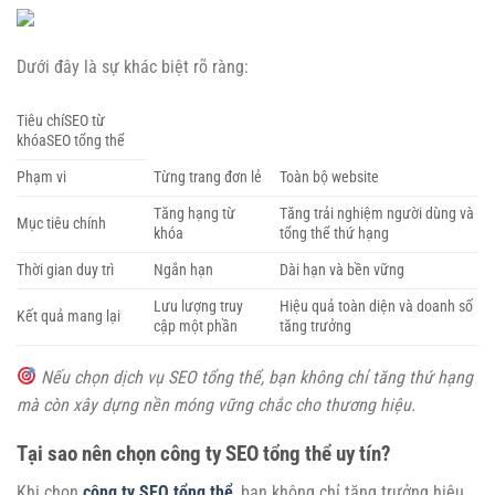
Dưới đây là sự khác biệt rõ ràng:
Tiêu chíSEO từ
khóaSEO tổng thể
Phạm vi
Từng trang đơn lẻ
Toàn bộ website
Tăng hạng từ
Tăng trải nghiệm người dùng và
Mục tiêu chính
khóa
tổng thể thứ hạng
Thời gian duy trì
Ngắn hạn
Dài hạn và bền vững
Lưu lượng truy
Hiệu quả toàn diện và doanh số
Kết quả mang lại
cập một phần
tăng trưởng
Nếu chọn dịch vụ SEO tổng thể, bạn không chỉ tăng thứ hạng
mà còn xây dựng nền móng vững chắc cho thương hiệu.
Tại sao nên chọn công ty SEO tổng thể uy tín?
Khi chọn
công ty SEO tổng thể
, bạn không chỉ tăng trưởng hiệu