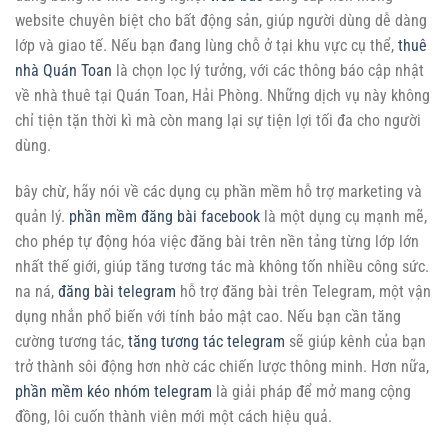
website chuyên biệt cho bất động sản, giúp người dùng dễ dàng
lớp và giao tế. Nếu bạn đang lùng chỗ ở tại khu vực cụ thể,
thuê
nhà Quán Toan
là chọn lọc lý tưởng, với các thông báo cập nhật
về nhà thuê tại Quán Toan, Hải Phòng. Những dịch vụ này không
chỉ tiện tặn thời kì mà còn mang lại sự tiện lợi tối đa cho người
dùng.
bây chừ, hãy nói về các dụng cụ phần mềm hỗ trợ marketing và
quản lý.
phần mềm đăng bài facebook
là một dụng cụ mạnh mẽ,
cho phép tự động hóa việc đăng bài trên nền tảng từng lớp lớn
nhất thế giới, giúp tăng tương tác mà không tốn nhiều công sức.
na ná,
đăng bài telegram
hỗ trợ đăng bài trên Telegram, một vận
dụng nhắn phổ biến với tính bảo mật cao. Nếu bạn cần tăng
cường tương tác,
tăng tương tác telegram
sẽ giúp kênh của bạn
trở thành sôi động hơn nhờ các chiến lược thông minh. Hơn nữa,
phần mềm kéo nhóm telegram
là giải pháp để mở mang cộng
đồng, lôi cuốn thành viên mới một cách hiệu quả.