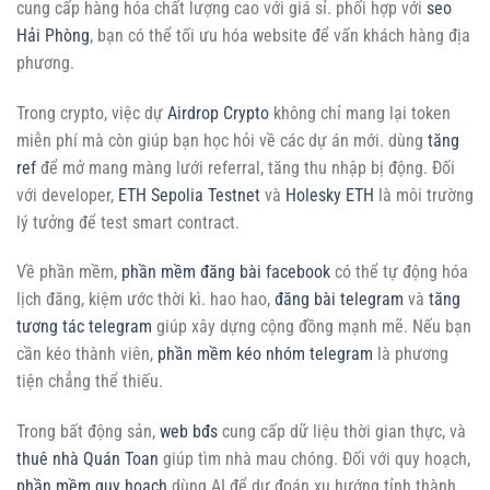
cung cấp hàng hóa chất lượng cao với giá sỉ. phối hợp với
seo
Hải Phòng
, bạn có thể tối ưu hóa website để vấn khách hàng địa
phương.
Trong crypto, việc dự
Airdrop Crypto
không chỉ mang lại token
miễn phí mà còn giúp bạn học hỏi về các dự án mới. dùng
tăng
ref
để mở mang màng lưới referral, tăng thu nhập bị động. Đối
với developer,
ETH Sepolia Testnet
và
Holesky ETH
là môi trường
lý tưởng để test smart contract.
Về phần mềm,
phần mềm đăng bài facebook
có thể tự động hóa
lịch đăng, kiệm ước thời kì. hao hao,
đăng bài telegram
và
tăng
tương tác telegram
giúp xây dựng cộng đồng mạnh mẽ. Nếu bạn
cần kéo thành viên,
phần mềm kéo nhóm telegram
là phương
tiện chẳng thể thiếu.
Trong bất động sản,
web bđs
cung cấp dữ liệu thời gian thực, và
thuê nhà Quán Toan
giúp tìm nhà mau chóng. Đối với quy hoạch,
phần mềm quy hoạch
dùng AI để dự đoán xu hướng tỉnh thành.