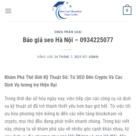
Bỏ
0
qua
nội
dung
CHƯA PHÂN LOẠI
Báo giá seo Hà Nội – 0934225077
ĐĂNG VÀO
24 THÁNG 7, 2025
BỞI
ADMIN
Khám Phá Thế Giới Kỹ Thuật Số: Từ SEO Đến Crypto Và Các
Dịch Vụ tương trợ Hiện Đại
Trong thời đại số hóa ngày nay, việc tiếp cận các công cụ và dịch
vụ kỹ thuật số đã trở thành thiết yếu hơn bao giờ hết. Từ việc tối
ưu hóa phương tiện kiêng kị đến các nền tảng blockchain và
crypto, mọi thứ đều đang phát triển nhanh chóng. Trong bài viết
này, chúng ta sẽ khám phá sâu về nhiều góc cạnh khác nhau, từ