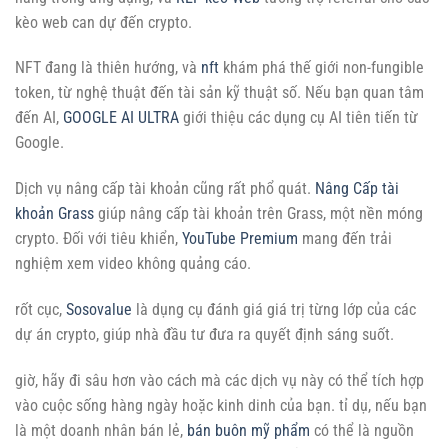
kèo web can dự đến crypto.
NFT đang là thiên hướng, và
nft
khám phá thế giới non-fungible
token, từ nghệ thuật đến tài sản kỹ thuật số. Nếu bạn quan tâm
đến AI,
GOOGLE AI ULTRA
giới thiệu các dụng cụ AI tiên tiến từ
Google.
Dịch vụ nâng cấp tài khoản cũng rất phổ quát.
Nâng Cấp tài
khoản Grass
giúp nâng cấp tài khoản trên Grass, một nền móng
crypto. Đối với tiêu khiển,
YouTube Premium
mang đến trải
nghiệm xem video không quảng cáo.
rốt cục,
Sosovalue
là dụng cụ đánh giá giá trị từng lớp của các
dự án crypto, giúp nhà đầu tư đưa ra quyết định sáng suốt.
giờ, hãy đi sâu hơn vào cách mà các dịch vụ này có thể tích hợp
vào cuộc sống hàng ngày hoặc kinh dinh của bạn. tỉ dụ, nếu bạn
là một doanh nhân bán lẻ,
bán buôn mỹ phẩm
có thể là nguồn