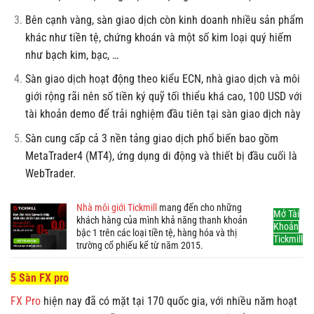
Bên cạnh vàng, sàn giao dịch còn kinh doanh nhiều sản phẩm
khác như tiền tệ, chứng khoán và một số kim loại quý hiếm
như bạch kim, bạc, …
Sàn giao dịch hoạt động theo kiểu ECN, nhà giao dịch và môi
giới rộng rãi nên số tiền ký quỹ tối thiểu khá cao, 100 USD với
tài khoản demo để trải nghiệm đầu tiên tại sàn giao dịch này
Sàn cung cấp cả 3 nền tảng giao dịch phổ biến bao gồm
MetaTrader4 (MT4), ứng dụng di động và thiết bị đầu cuối là
WebTrader.
Nhà môi giới Tickmill
mang đến cho những
Mở Tài
khách hàng của mình khả năng thanh khoản
Khoản
bậc 1 trên các loại tiền tệ, hàng hóa và thị
Tickmill
trường cổ phiếu kể từ năm 2015.
5 Sàn FX pro
FX Pro
hiện nay đã có mặt tại 170 quốc gia, với nhiều năm hoạt