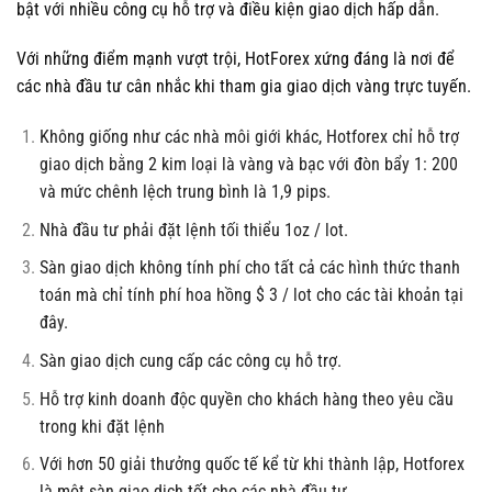
bật với nhiều công cụ hỗ trợ và điều kiện giao dịch hấp dẫn.
Với những điểm mạnh vượt trội, HotForex xứng đáng là nơi để
các nhà đầu tư cân nhắc khi tham gia giao dịch vàng trực tuyến.
Không giống như các nhà môi giới khác, Hotforex chỉ hỗ trợ
giao dịch bằng 2 kim loại là vàng và bạc với đòn bẩy 1: 200
và mức chênh lệch trung bình là 1,9 pips.
Nhà đầu tư phải đặt lệnh tối thiểu 1oz / lot.
Sàn giao dịch không tính phí cho tất cả các hình thức thanh
toán mà chỉ tính phí hoa hồng $ 3 / lot cho các tài khoản tại
đây.
Sàn giao dịch cung cấp các công cụ hỗ trợ.
Hỗ trợ kinh doanh độc quyền cho khách hàng theo yêu cầu
trong khi đặt lệnh
Với hơn 50 giải thưởng quốc tế kể từ khi thành lập, Hotforex
là một sàn giao dịch tốt cho các nhà đầu tư.