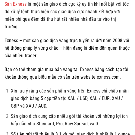
Sàn Exness
là một sàn giao dịch cực kỳ uy tín khi nổi bật với tốc
độ xử lý lệnh thực hiện các giao dịch cực nhanh kết hợp với
miễn phí qua đêm đã thu hút rất nhiều nhà đầu tư vào thị
trường.
Exness – một sàn giao dịch vàng trực tuyến ra đời năm 2008 với
hệ thống pháp lý vững chắc – hiện đang là điểm đến quen thuộc
của nhiều trader.
Bạn có thể tham gia mua bán vàng tại Exness bằng cách tạo tài
khoản thông qua biểu mẫu có sẵn trên website exness.com.
Xin lưu ý rằng các sản phẩm vàng trên Exness chỉ chấp nhận
giao dịch bằng 5 cặp tiền tệ: XAU / USD, XAU / EUR, XAU /
GBP và XAU / AUD.
Sàn giao dịch cung cấp nhiều gói tài khoản với những lợi ích
hấp dẫn như Standard, Pro, Raw Spread, và 0.
Số tiền gửi tối thiểu là $ 1 và mỗi giao dịch ít nhất là 1 ounce