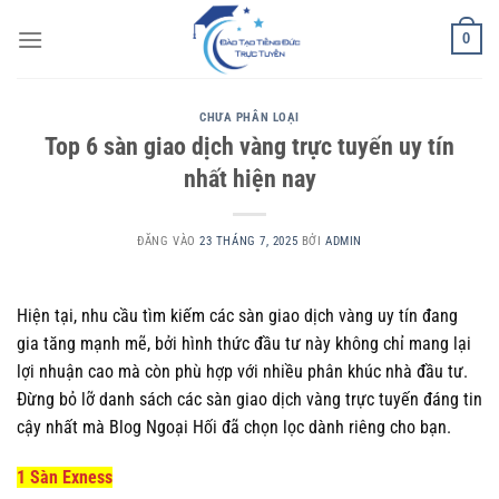
Bỏ
0
qua
nội
dung
CHƯA PHÂN LOẠI
Top 6 sàn giao dịch vàng trực tuyến uy tín
nhất hiện nay
ĐĂNG VÀO
23 THÁNG 7, 2025
BỞI
ADMIN
Hiện tại, nhu cầu tìm kiếm các sàn giao dịch vàng uy tín đang
gia tăng mạnh mẽ, bởi hình thức đầu tư này không chỉ mang lại
lợi nhuận cao mà còn phù hợp với nhiều phân khúc nhà đầu tư.
Đừng bỏ lỡ danh sách các sàn giao dịch vàng trực tuyến đáng tin
cậy nhất mà Blog Ngoại Hối đã chọn lọc dành riêng cho bạn.
1 Sàn Exness