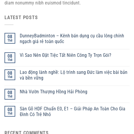
diam nonummy nibh euismod tincidunt.
LATEST POSTS
DunneyBadminton – Kênh bán dụng cụ cầu lông chính
08
Th8
ngạch giá rẻ toàn quốc
Vì Sao Nên Đặt Tiệc Tất Niên Công Ty Trọn Gói?
08
Th8
Lao động lành nghề: Lộ trình sang Đức làm việc bài bản
08
Th8
và bền vững
Nhà Vườn Thượng Hồng Hải Phòng
08
Th8
Sàn Gỗ HDF Chuẩn E0, E1 – Giải Pháp An Toàn Cho Gia
08
Th8
Đình Có Trẻ Nhỏ
RECENT COMMENTS