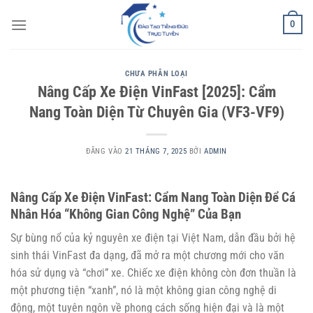
Bỏ
0
qua
nội
dung
CHƯA PHÂN LOẠI
Nâng Cấp Xe Điện VinFast [2025]: Cẩm
Nang Toàn Diện Từ Chuyên Gia (VF3-VF9)
ĐĂNG VÀO
21 THÁNG 7, 2025
BỞI
ADMIN
Nâng Cấp Xe Điện VinFast: Cẩm Nang Toàn Diện Để Cá
Nhân Hóa “Không Gian Công Nghệ” Của Bạn
Sự bùng nổ của kỷ nguyên xe điện tại Việt Nam, dẫn đầu bởi hệ
sinh thái VinFast đa dạng, đã mở ra một chương mới cho văn
hóa sử dụng và “chơi” xe. Chiếc xe điện không còn đơn thuần là
một phương tiện “xanh”, nó là một không gian công nghệ di
động, một tuyên ngôn về phong cách sống hiện đại và là một