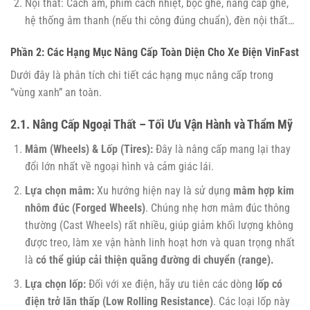
Nội thất: Cách âm, phim cách nhiệt, bọc ghế, nâng cấp ghế,
hệ thống âm thanh (nếu thi công đúng chuẩn), đèn nội thất…
Phần 2: Các Hạng Mục Nâng Cấp Toàn Diện Cho Xe Điện VinFast
Dưới đây là phân tích chi tiết các hạng mục nâng cấp trong
“vùng xanh” an toàn.
2.1. Nâng Cấp Ngoại Thất – Tối Ưu Vận Hành và Thẩm Mỹ
Mâm (Wheels) & Lốp (Tires):
Đây là nâng cấp mang lại thay
đổi lớn nhất về ngoại hình và cảm giác lái.
Lựa chọn mâm:
Xu hướng hiện nay là sử dụng
mâm hợp kim
nhôm đúc (Forged Wheels)
. Chúng nhẹ hơn mâm đúc thông
thường (Cast Wheels) rất nhiều, giúp giảm khối lượng không
được treo, làm xe vận hành linh hoạt hơn và quan trọng nhất
là
có thể giúp cải thiện quãng đường di chuyển (range).
Lựa chọn lốp:
Đối với xe điện, hãy ưu tiên các dòng
lốp có
điện trở lăn thấp (Low Rolling Resistance)
. Các loại lốp này