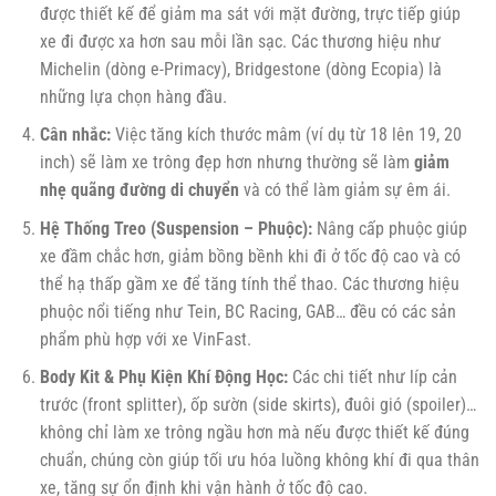
được thiết kế để giảm ma sát với mặt đường, trực tiếp giúp
xe đi được xa hơn sau mỗi lần sạc. Các thương hiệu như
Michelin (dòng e-Primacy), Bridgestone (dòng Ecopia) là
những lựa chọn hàng đầu.
Cân nhắc:
Việc tăng kích thước mâm (ví dụ từ 18 lên 19, 20
inch) sẽ làm xe trông đẹp hơn nhưng thường sẽ làm
giảm
nhẹ quãng đường di chuyển
và có thể làm giảm sự êm ái.
Hệ Thống Treo (Suspension – Phuộc):
Nâng cấp phuộc giúp
xe đầm chắc hơn, giảm bồng bềnh khi đi ở tốc độ cao và có
thể hạ thấp gầm xe để tăng tính thể thao. Các thương hiệu
phuộc nổi tiếng như Tein, BC Racing, GAB… đều có các sản
phẩm phù hợp với xe VinFast.
Body Kit & Phụ Kiện Khí Động Học:
Các chi tiết như líp cản
trước (front splitter), ốp sườn (side skirts), đuôi gió (spoiler)…
không chỉ làm xe trông ngầu hơn mà nếu được thiết kế đúng
chuẩn, chúng còn giúp tối ưu hóa luồng không khí đi qua thân
xe, tăng sự ổn định khi vận hành ở tốc độ cao.