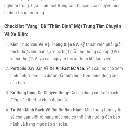
nghiêm trọng. Lựa chọn một trung tâm thi công có chuyên môn
là điều tối quan trọng.
Checklist “Vàng” Để “Thẩm Định” Một Trung Tâm Chuyên
Về Xe Điện:
Kiến Thức Sâu Về Hệ Thống Điện EV:
Kỹ thuật viên phải giải
thích được cho bạn sự khác biệt giữa hệ thống cao áp (HV)
và hạ thế (12V) và các nguyên tắc an toàn khi làm việc.
Portfolio Dày Dặn Về Xe
VinFast EC Van
:
Yêu cầu họ cho xem
hình ảnh, video các dự án đã thực hiện trên đúng dòng xe
của bạn.
Sử Dụng Dụng Cụ Chuyên Dụng:
Có các dụng cụ được cách
điện, các thiết bị chẩn đoán lỗi.
Tư Vấn Minh Bạch Về Rủi Ro Bảo Hành:
Một trung tâm uy tín
sẽ cho bạn biết rõ hạng mục nào có thể ảnh hưởng đến bảo
hành và hạng mục nào an toàn.