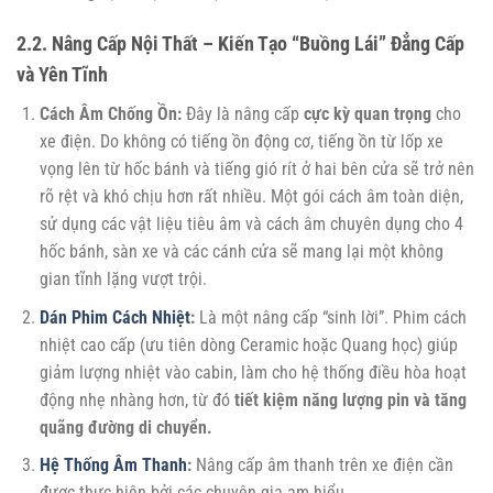
2.2. Nâng Cấp Nội Thất – Kiến Tạo “Buồng Lái” Đẳng Cấp
và Yên Tĩnh
Cách Âm Chống Ồn:
Đây là nâng cấp
cực kỳ quan trọng
cho
xe điện. Do không có tiếng ồn động cơ, tiếng ồn từ lốp xe
vọng lên từ hốc bánh và tiếng gió rít ở hai bên cửa sẽ trở nên
rõ rệt và khó chịu hơn rất nhiều. Một gói cách âm toàn diện,
sử dụng các vật liệu tiêu âm và cách âm chuyên dụng cho 4
hốc bánh, sàn xe và các cánh cửa sẽ mang lại một không
gian tĩnh lặng vượt trội.
Dán Phim Cách Nhiệt
:
Là một nâng cấp “sinh lời”. Phim cách
nhiệt cao cấp (ưu tiên dòng Ceramic hoặc Quang học) giúp
giảm lượng nhiệt vào cabin, làm cho hệ thống điều hòa hoạt
động nhẹ nhàng hơn, từ đó
tiết kiệm năng lượng pin và tăng
quãng đường di chuyển.
Hệ Thống Âm Thanh
:
Nâng cấp âm thanh trên xe điện cần
được thực hiện bởi các chuyên gia am hiểu.