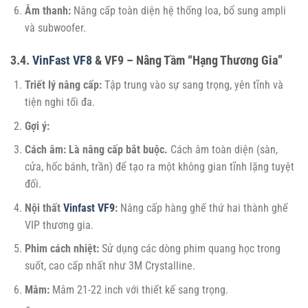
Âm thanh:
Nâng cấp toàn diện hệ thống loa, bổ sung ampli
và subwoofer.
3.4.
VinFast VF8
& VF9 – Nâng Tầm “Hạng Thương Gia”
Triết lý nâng cấp:
Tập trung vào sự sang trọng, yên tĩnh và
tiện nghi tối đa.
Gợi ý:
Cách âm:
Là nâng cấp bắt buộc.
Cách âm toàn diện (sàn,
cửa, hốc bánh, trần) để tạo ra một không gian tĩnh lặng tuyệt
đối.
Nội thất
Vinfast VF9
:
Nâng cấp hàng ghế thứ hai thành ghế
VIP thương gia.
Phim cách nhiệt:
Sử dụng các dòng phim quang học trong
suốt, cao cấp nhất như 3M Crystalline.
Mâm:
Mâm 21-22 inch với thiết kế sang trọng.