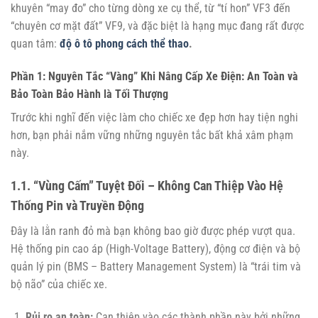
khuyên “may đo” cho từng dòng xe cụ thể, từ “tí hon” VF3 đến
“chuyên cơ mặt đất” VF9, và đặc biệt là hạng mục đang rất được
quan tâm:
độ ô tô phong cách thể thao
.
Phần 1: Nguyên Tắc “Vàng” Khi Nâng Cấp Xe Điện: An Toàn và
Bảo Toàn Bảo Hành là Tối Thượng
Trước khi nghĩ đến việc làm cho chiếc xe đẹp hơn hay tiện nghi
hơn, bạn phải nắm vững những nguyên tắc bất khả xâm phạm
này.
1.1. “Vùng Cấm” Tuyệt Đối – Không Can Thiệp Vào Hệ
Thống Pin và Truyền Động
Đây là lằn ranh đỏ mà bạn không bao giờ được phép vượt qua.
Hệ thống pin cao áp (High-Voltage Battery), động cơ điện và bộ
quản lý pin (BMS – Battery Management System) là “trái tim và
bộ não” của chiếc xe.
Rủi ro an toàn:
Can thiệp vào các thành phần này bởi những