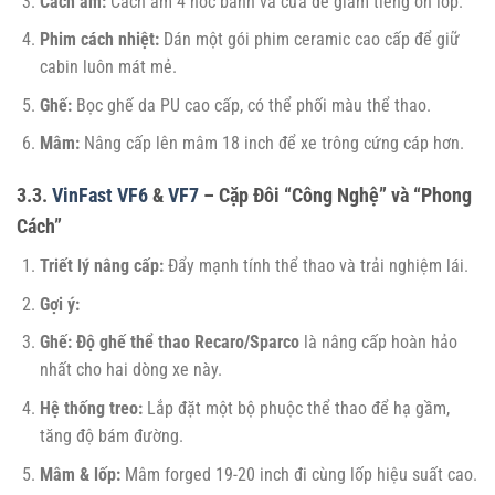
Cách âm:
Cách âm 4 hốc bánh và cửa để giảm tiếng ồn lốp.
Phim cách nhiệt:
Dán một gói phim ceramic cao cấp để giữ
cabin luôn mát mẻ.
Ghế:
Bọc ghế da PU cao cấp, có thể phối màu thể thao.
Mâm:
Nâng cấp lên mâm 18 inch để xe trông cứng cáp hơn.
3.3.
VinFast VF6
&
VF7
– Cặp Đôi “Công Nghệ” và “Phong
Cách”
Triết lý nâng cấp:
Đẩy mạnh tính thể thao và trải nghiệm lái.
Gợi ý:
Ghế:
Độ ghế thể thao Recaro/Sparco
là nâng cấp hoàn hảo
nhất cho hai dòng xe này.
Hệ thống treo:
Lắp đặt một bộ phuộc thể thao để hạ gầm,
tăng độ bám đường.
Mâm & lốp:
Mâm forged 19-20 inch đi cùng lốp hiệu suất cao.