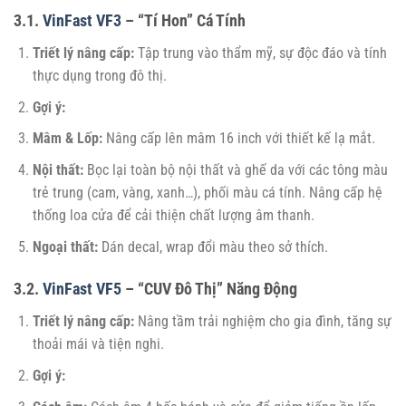
3.1.
VinFast VF3
– “Tí Hon” Cá Tính
Triết lý nâng cấp:
Tập trung vào thẩm mỹ, sự độc đáo và tính
thực dụng trong đô thị.
Gợi ý:
Mâm & Lốp:
Nâng cấp lên mâm 16 inch với thiết kế lạ mắt.
Nội thất:
Bọc lại toàn bộ nội thất và ghế da với các tông màu
trẻ trung (cam, vàng, xanh…), phối màu cá tính. Nâng cấp hệ
thống loa cửa để cải thiện chất lượng âm thanh.
Ngoại thất:
Dán decal, wrap đổi màu theo sở thích.
3.2.
VinFast VF5
– “CUV Đô Thị” Năng Động
Triết lý nâng cấp:
Nâng tầm trải nghiệm cho gia đình, tăng sự
thoải mái và tiện nghi.
Gợi ý: