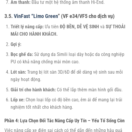
Âm thanh:
Đầu tư một hệ thống âm thanh Hi-End.
3.5.
VinFast “Limo Green
” (VF e34/VF5 cho dịch vụ)
Triết lý nâng cấp:
Ưu tiên
ĐỘ BỀN, DỄ VỆ SINH
và
SỰ THOẢI
MÁI CHO HÀNH KHÁCH.
Gợi ý:
Bọc ghế da:
Sử dụng da Simili loại dày hoặc da công nghiệp
PU có khả năng chống mài mòn cao.
Lót sàn:
Trang bị lót sàn 3D/6D để dễ dàng vệ sinh sau mỗi
ngày hoạt động.
Giải trí cho hành khách:
Có thể lắp thêm màn hình gối đầu.
Lốp xe:
Chọn loại lốp có độ bền cao, êm ái để mang lại trải
nghiệm tốt nhất cho khách hàng.
Phần 4: Lựa Chọn Đối Tác Nâng Cấp Uy Tín – Yếu Tố Sống Còn
Việc nâng cấp xe điện sai cách có thể dẫn đến những hậu quả