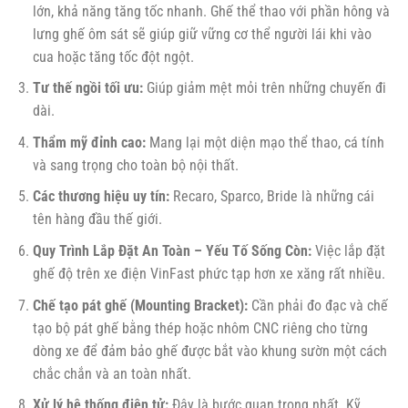
lớn, khả năng tăng tốc nhanh. Ghế thể thao với phần hông và
lưng ghế ôm sát sẽ giúp giữ vững cơ thể người lái khi vào
cua hoặc tăng tốc đột ngột.
Tư thế ngồi tối ưu:
Giúp giảm mệt mỏi trên những chuyến đi
dài.
Thẩm mỹ đỉnh cao:
Mang lại một diện mạo thể thao, cá tính
và sang trọng cho toàn bộ nội thất.
Các thương hiệu uy tín:
Recaro, Sparco, Bride là những cái
tên hàng đầu thế giới.
Quy Trình Lắp Đặt An Toàn – Yếu Tố Sống Còn:
Việc lắp đặt
ghế độ trên xe điện VinFast phức tạp hơn xe xăng rất nhiều.
Chế tạo pát ghế (Mounting Bracket):
Cần phải đo đạc và chế
tạo bộ pát ghế bằng thép hoặc nhôm CNC riêng cho từng
dòng xe để đảm bảo ghế được bắt vào khung sườn một cách
chắc chắn và an toàn nhất.
Xử lý hệ thống điện tử:
Đây là bước quan trọng nhất. Kỹ