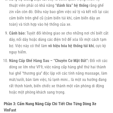
thuật viên phải có khả năng
“đánh lừa” hệ thống
rằng ghế
zin vẫn còn đó. Điều này bao gồm việc xử lý và kết nối lại các
cảm biến trên ghế cũ (cảm biến túi khí, cảm biến dây an
toàn) và tích hợp vào hệ thống của xe.
Cảnh báo:
Tuyệt đối không giao xe cho những nơi chỉ biết cắt
dây, nối dây hoặc dùng các điện trở để xóa lỗi một cách tạm
bợ. Việc này có thể làm
vô hiệu hóa hệ thống túi khí
, cực kỳ
nguy hiểm.
Nâng Cấp Ghế Hàng Sau – “Chuyên Cơ Mặt Đất”:
Đối với các
dòng xe lớn như VF9, việc nâng cấp hàng ghế thứ hai thành
hai ghế “thương gia” độc lập với các tính năng massage, làm
mát/sưởi, bàn làm việc, tủ lạnh mini… là một xu hướng đang
rất thịnh hành, biến chiếc xe thành một văn phòng di động
hoặc một phòng khách sang trọng.
Phần 3: Cẩm Nang Nâng Cấp Chi Tiết Cho Từng Dòng Xe
VinFast