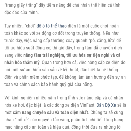
“trang giấy trắng” đầy tiềm năng để chủ nhân thể hiện cá tính
độc đáo của mình.
Tuy nhiên, “chơi”
độ ô tô thể thao
điện là một cuộc chơi hoàn
toàn khác so với xe động cơ đốt trong truyền thống. Nếu như
trước đây, việc nâng cấp thường xoay quanh “pô, xăng, lửa” để
tối ưu hiệu suất động cơ, thì giờ đây, trọng tâm đã chuyển dịch
sang việc
nâng tầm trải nghiệm, tối ưu hóa sự tiện nghi và cá
nhân hóa thẩm mỹ
. Quan trọng hơn cả, việc nâng cấp xe điện đòi
hỏi một sự am hiểu sâu sắc về kỹ thuật, đặc biệt là hệ thống
điện và phần mềm phức tạp, để không làm ảnh hưởng đến sự an
toàn và chính sách bảo hành quý giá của hãng.
Với kinh nghiệm nhiều năm trong lĩnh vực nâng cấp và cá nhân
hóa xe hơi, đặc biệt là các dòng xe điện VinFast,
Dân Độ Xe
sẽ là
một
cẩm nang chuyên sâu và toàn diện nhất
. Chúng ta sẽ cùng
nhau “mổ xẻ” các nguyên tắc vàng, phân tích chi tiết từng hạng
mục nâng cấp an toàn và hiệu quả, đồng thời đưa ra những lời