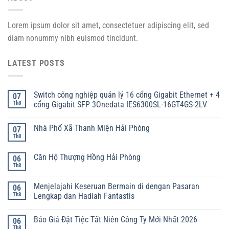
Lorem ipsum dolor sit amet, consectetuer adipiscing elit, sed
diam nonummy nibh euismod tincidunt.
LATEST POSTS
Switch công nghiệp quản lý 16 cổng Gigabit Ethernet + 4
07
Th8
cổng Gigabit SFP 3Onedata IES6300SL-16GT4GS-2LV
Nhà Phố Xã Thanh Miện Hải Phòng
07
Th8
Căn Hộ Thượng Hồng Hải Phòng
06
Th8
Menjelajahi Keseruan Bermain di dengan Pasaran
06
Th8
Lengkap dan Hadiah Fantastis
Báo Giá Đặt Tiệc Tất Niên Công Ty Mới Nhất 2026
06
Th8