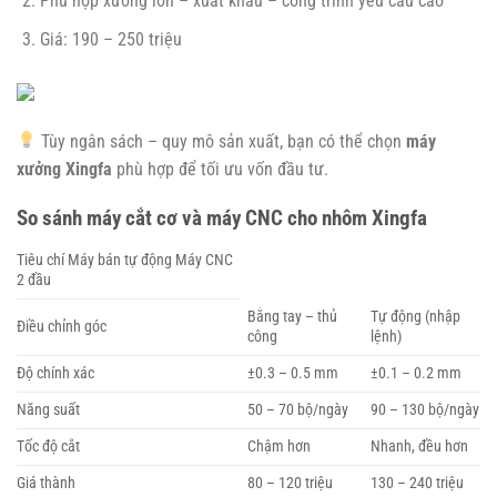
Phù hợp xưởng lớn – xuất khẩu – công trình yêu cầu cao
Giá: 190 – 250 triệu
Tùy ngân sách – quy mô sản xuất, bạn có thể chọn
máy
xưởng Xingfa
phù hợp để tối ưu vốn đầu tư.
So sánh máy cắt cơ và máy CNC cho nhôm Xingfa
Tiêu chí Máy bán tự động Máy CNC
2 đầu
Bằng tay – thủ
Tự động (nhập
Điều chỉnh góc
công
lệnh)
Độ chính xác
±0.3 – 0.5 mm
±0.1 – 0.2 mm
Năng suất
50 – 70 bộ/ngày
90 – 130 bộ/ngày
Tốc độ cắt
Chậm hơn
Nhanh, đều hơn
Giá thành
80 – 120 triệu
130 – 240 triệu