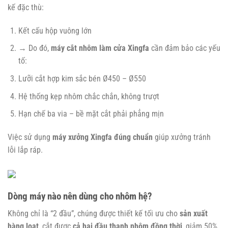
kế đặc thù:
Kết cấu hộp vuông lớn
→ Do đó,
máy cắt nhôm làm cửa Xingfa
cần đảm bảo các yếu
tố:
Lưỡi cắt hợp kim sắc bén Ø450 – Ø550
Hệ thống kẹp nhôm chắc chắn, không trượt
Hạn chế ba via – bề mặt cắt phải phẳng mịn
Việc sử dụng
máy xưởng Xingfa đúng chuẩn
giúp xưởng tránh
lỗi lắp ráp.
Dòng máy nào nên dùng cho nhôm hệ?
Không chỉ là “2 đầu”, chúng được thiết kế tối ưu cho
sản xuất
hàng loạt
, cắt được
cả hai đầu thanh nhôm đồng thời
, giảm 50%